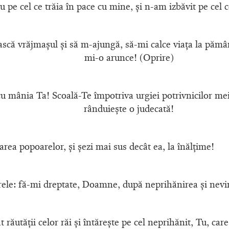
u pe cel ce trăia în pace cu mine, şi n-am izbăvit pe cel
scă vrăjmaşul şi să m-ajungă, să-mi calce viaţa la pămân
mi-o arunce! (Oprire)
 mânia Ta! Scoală-Te împotriva urgiei potrivnicilor mei, 
rânduieşte o judecată!
rea popoarelor, şi şezi mai sus decât ea, la înălţime!
le: fă-mi dreptate, Doamne, după neprihănirea şi nevi
răutăţii celor răi şi întăreşte pe cel neprihănit, Tu, care 