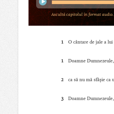
Ascultă capitolul în format audio.
1
O cântare de jale a lu
1
Doamne Dumnezeule, în
2
ca să nu mă sfâşie ca u
3
Doamne Dumnezeule, da