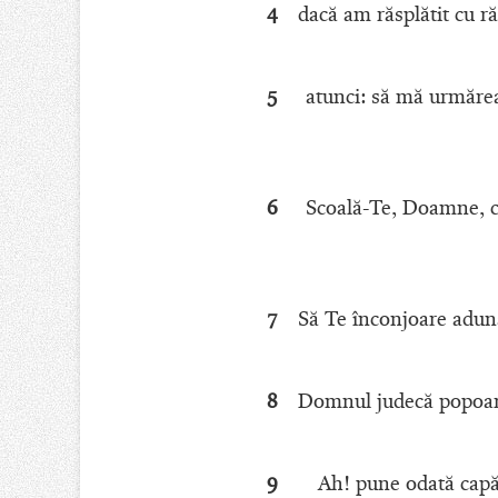
4
dacă am răsplătit cu ră
5
atunci: să mă urmărea
6
Scoală-Te, Doamne, cu
7
Să Te înconjoare aduna
8
Domnul judecă popoare
9
Ah! pune odată capăt 