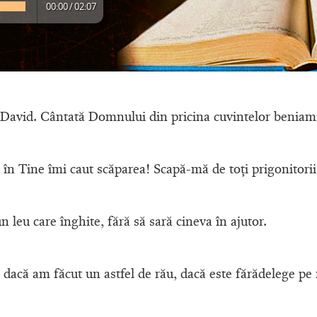
00:00
/
02:07
i David. Cântată Domnului din pricina cuvintelor beniam
 Tine îmi caut scăparea! Scapă-mă de toţi prigonitorii
n leu care înghite, fără să sară cineva în ajutor.
că am făcut un astfel de rău, dacă este fărădelege pe 