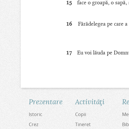
15
face o groapă, o sapă, 
16
Fărădelegea pe care a u
17
Eu voi lăuda pe Domnu
Prezentare
Activităţi
Re
Istoric
Copii
Med
Crez
Tineret
Bib