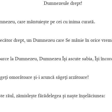
Dumnezeule drept!
mnezeu, care mântuieşte pe cei cu inima curată.
cător drept, un Dumnezeu care Se mânie în orice vrem
oarce la Dumnezeu, Dumnezeu Îşi ascute sabia, Îşi încord
ăgeţi omorâtoare şi-i aruncă săgeţi arzătoare!
şte răul, zămisleşte fărădelegea şi naşte înşelăciunea: