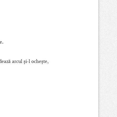
e.
ează arcul şi-l ocheşte,