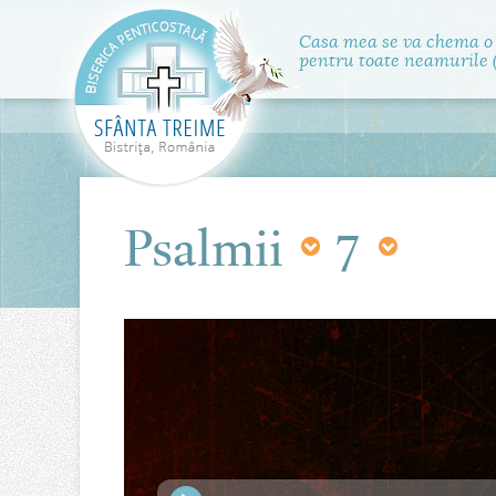
Casa mea se va chema o
pentru toate neamurile (
Psalmii
7