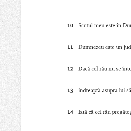
10
Scutul meu este în Du
11
Dumnezeu este un jude
12
Dacă cel rău nu se înt
13
îndreaptă asupra lui s
14
Iată că cel rău pregăte