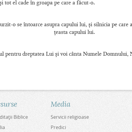
şi tot el cade în groapa pe care a făcut-o.
rzit-o se întoarce asupra capului lui, şi silnicia pe care
ţeasta capului lui.
l pentru dreptatea Lui şi voi cânta Numele Domnului, 
surse
Media
itaţii Biblice
Servicii religioase
lia
Predici