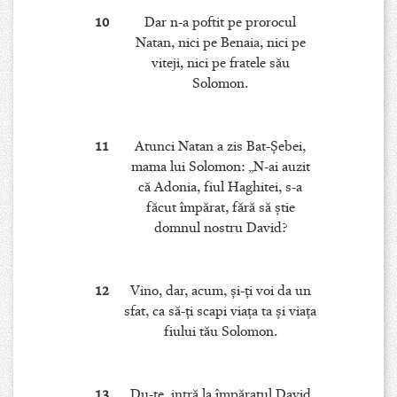
10
Dar n-a poftit pe prorocul
Natan, nici pe Benaia, nici pe
viteji, nici pe fratele său
Solomon.
11
Atunci Natan a zis Bat-Şebei,
mama lui Solomon: „N-ai auzit
că Adonia, fiul Haghitei, s-a
făcut împărat, fără să ştie
domnul nostru David?
12
Vino, dar, acum, şi-ţi voi da un
sfat, ca să-ţi scapi viaţa ta şi viaţa
fiului tău Solomon.
13
Du-te, intră la împăratul David