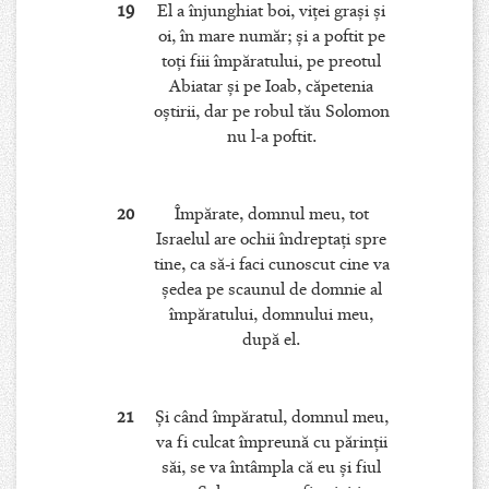
19
El a înjunghiat boi, viţei graşi şi
oi, în mare număr; şi a poftit pe
toţi fiii împăratului, pe preotul
Abiatar şi pe Ioab, căpetenia
oştirii, dar pe robul tău Solomon
nu l-a poftit.
20
Împărate, domnul meu, tot
Israelul are ochii îndreptaţi spre
tine, ca să-i faci cunoscut cine va
şedea pe scaunul de domnie al
împăratului, domnului meu,
după el.
21
Şi când împăratul, domnul meu,
va fi culcat împreună cu părinţii
săi, se va întâmpla că eu şi fiul