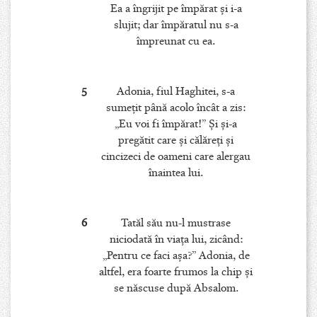
Ea a îngrijit pe împărat şi i-a
slujit; dar împăratul nu s-a
împreunat cu ea.
5
Adonia, fiul Haghitei, s-a
sumeţit până acolo încât a zis:
„Eu voi fi împărat!” Şi şi-a
pregătit care şi călăreţi şi
cincizeci de oameni care alergau
înaintea lui.
6
Tatăl său nu-l mustrase
niciodată în viaţa lui, zicând:
„Pentru ce faci aşa?” Adonia, de
altfel, era foarte frumos la chip şi
se născuse după Absalom.