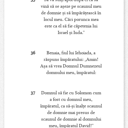
vină să se aşeze pe scaunul meu
de domnie şi să împărăţească în
locul meu. Căci porunca mea
este ca el să fie căpetenia lui
Israel şi Iuda.”
36
Benaia, fiul lui Iehoiada, a
răspuns împăratului: „Amin!
Aşa să vrea Domnul Dumnezeul
domnului meu, împăratul:
37
Domnul să fie cu Solomon cum
a fost cu domnul meu,
împăratul, ca să-şi înalţe scaunul
de domnie mai presus de
scaunul de domnie al domnului
meu, împăratul David!”