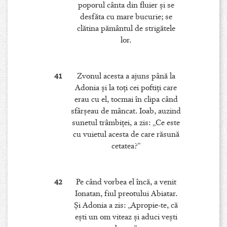
poporul cânta din fluier şi se
desfăta cu mare bucurie; se
clătina pământul de strigătele
lor.
41
Zvonul acesta a ajuns până la
Adonia şi la toţi cei poftiţi care
erau cu el, tocmai în clipa când
sfârşeau de mâncat. Ioab, auzind
sunetul trâmbiţei, a zis: „Ce este
cu vuietul acesta de care răsună
cetatea?”
42
Pe când vorbea el încă, a venit
Ionatan, fiul preotului Abiatar.
Şi Adonia a zis: „Apropie-te, că
eşti un om viteaz şi aduci veşti