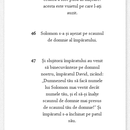
acesta este vuietul pe care l-aţi
auzit.
46
Solomon s-a şi aşezat pe scaunul
de domnie al împăratului.
47
Şi slujitorii împăratului au venit
să binecuvânteze pe domnul
nostru, împăratul David, zicând:
„Dumnezeul tău să facă numele
lui Solomon mai vestit decât
numele tău, şi el să-şi înalţe
scaunul de domnie mai presus
de scaunul tău de domnie!” Şi
împăratul s-a închinat pe patul
său.