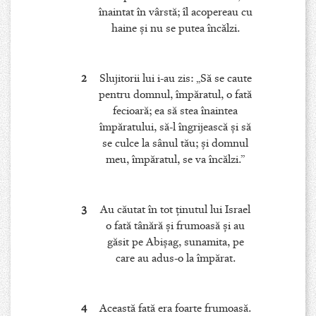
înaintat în vârstă; îl acopereau cu
haine şi nu se putea încălzi.
2
Slujitorii lui i-au zis: „Să se caute
pentru domnul, împăratul, o fată
fecioară; ea să stea înaintea
împăratului, să-l îngrijească şi să
se culce la sânul tău; şi domnul
meu, împăratul, se va încălzi.”
3
Au căutat în tot ţinutul lui Israel
o fată tânără şi frumoasă şi au
găsit pe Abişag, sunamita, pe
care au adus-o la împărat.
4
Această fată era foarte frumoasă.