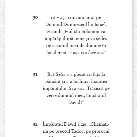
30
că – aşa cum am jurat pe
Domnul Dumnezeul lui Israel,
zicând: „Fiul tău Solomon va
împărăţi după mine şi va şedea
pe scaunul meu de domnie în
locul meu” – aşa voi face azi.”
31
Bat-Şeba s-a plecat cu faţa la
pământ şi s-a închinat înaintea
împăratului. Şi a zis: „Trăiască pe
vecie domnul meu, împăratul
David!”
32
Împăratul David a zis: „Chemaţi-
mi pe preotul Ţadoc, pe prorocul