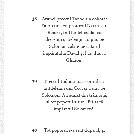
38
Atunci preotul Ţadoc s-a coborât
împreună cu prorocul Natan, cu
Benaia, fiul lui Iehoiada, cu
cheretiţii şi peletiţii; au pus pe
Solomon călare pe catârul
împăratului David şi l-au dus la
Ghihon.
39
Preotul Ţadoc a luat cornul cu
untdelemn din Cort şi a uns pe
Solomon. Au sunat din trâmbiţă,
şi tot poporul a zis: „Trăiască
împăratul Solomon!”
40
Tot poporul s-a suit după el, şi