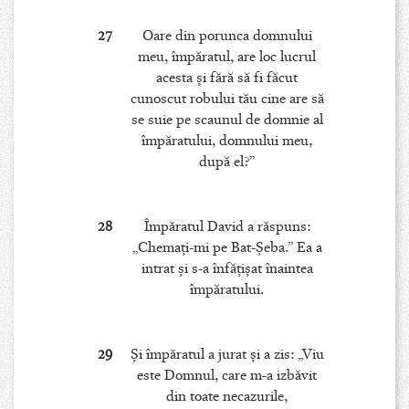
27
Oare din porunca domnului
meu, împăratul, are loc lucrul
acesta şi fără să fi făcut
cunoscut robului tău cine are să
se suie pe scaunul de domnie al
împăratului, domnului meu,
după el?”
28
Împăratul David a răspuns:
„Chemaţi-mi pe Bat-Şeba.” Ea a
intrat şi s-a înfăţişat înaintea
împăratului.
29
Şi împăratul a jurat şi a zis: „Viu
este Domnul, care m-a izbăvit
din toate necazurile,