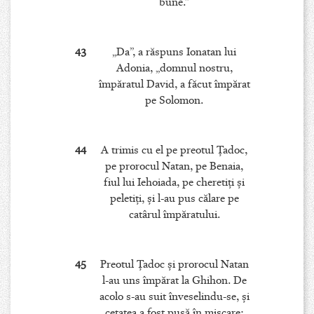
bune.”
43
„Da”, a răspuns Ionatan lui
Adonia, „domnul nostru,
împăratul David, a făcut împărat
pe Solomon.
44
A trimis cu el pe preotul Ţadoc,
pe prorocul Natan, pe Benaia,
fiul lui Iehoiada, pe cheretiţi şi
peletiţi, şi l-au pus călare pe
catârul împăratului.
45
Preotul Ţadoc şi prorocul Natan
l-au uns împărat la Ghihon. De
acolo s-au suit înveselindu-se, şi
cetatea a fost pusă în mişcare: