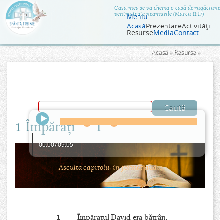
Jump to navigation
Casa mea se va chema o casă de rugăciune
pentru toate neamurile (Marcu 11:17)
Meniu
Acasă
Prezentare
Activităţi
Resurse
Media
Contact
Eşti
Acasă
»
Resurse
»
aici
1 Împăraţi
1
00:00
/
09:05
Ascultă capitolul în format audio.
1
Împăratul David era bătrân,