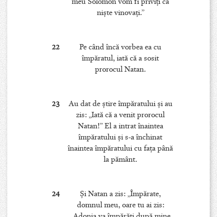
meu Solomon vom fi priviţi ca
nişte vinovaţi.”
22
Pe când încă vorbea ea cu
împăratul, iată că a sosit
prorocul Natan.
23
Au dat de ştire împăratului şi au
zis: „Iată că a venit prorocul
Natan!” El a intrat înaintea
împăratului şi s-a închinat
înaintea împăratului cu faţa până
la pământ.
24
Şi Natan a zis: „Împărate,
domnul meu, oare tu ai zis:
„Adonia va împărăţi după mine