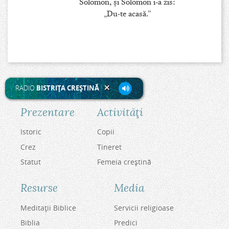
Solomon, şi Solomon i-a zis:
„Du-te acasă.”
RADIO
BISTRIŢA CREŞTINĂ
Prezentare
Activităţi
Istoric
Copii
Crez
Tineret
Statut
Femeia creştină
Resurse
Media
Meditaţii Biblice
Servicii religioase
Biblia
Predici