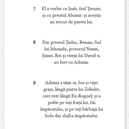
7
El a vorbit cu Ioab, fiul Ţeruiei,
şi cu preotul Abiatar: şi aceştia
au trecut de partea lui.
8
Dar preotul Ţadoc, Benaia, fiul
lui Iehoiada, prorocul Natan,
Şimei, Rei şi vitejii lui David n-
au fost cu Adonia.
9
Adonia a tăiat oi, boi şi viţei
graşi, lângă piatra lui Zohelet,
care este lângă En-Roguel; şi a
poftit pe toţi fraţii lui, fiii
împăratului, şi pe toţi bărbaţii lui
Iuda din slujba împăratului.