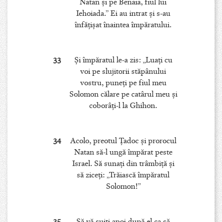
Natan şi pe Benaia, fiul lui
Iehoiada.” Ei au intrat şi s-au
înfăţişat înaintea împăratului.
33
Şi împăratul le-a zis: „Luaţi cu
voi pe slujitorii stăpânului
vostru, puneţi pe fiul meu
Solomon călare pe catârul meu şi
coborâţi-l la Ghihon.
34
Acolo, preotul Ţadoc şi prorocul
Natan să-l ungă împărat peste
Israel. Să sunaţi din trâmbiţă şi
să ziceţi: „Trăiască împăratul
Solomon!”
35
Să vă suiţi apoi după el ca să