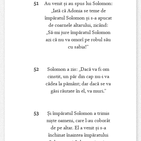
51
Au venit şi au spus lui Solomon:
„Iată că Adonia se teme de
împăratul Solomon şi s-a apucat
de coarnele altarului, zicând:
„Să-mi jure împăratul Solomon
azi că nu va omorî pe robul său
cu sabia!”
52
Solomon a zis: „Dacă va fi om
cinstit, un păr din cap nu-i va
cădea la pământ; dar dacă se va
găsi răutate în el, va muri.”
53
Şi împăratul Solomon a trimis
nişte oameni, care l-au coborât
de pe altar. El a venit şi s-a
închinat înaintea împăratului