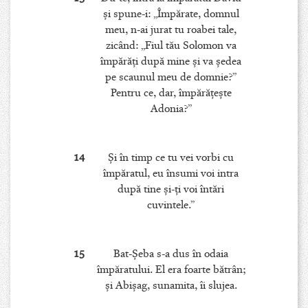
şi spune-i: „Împărate, domnul
meu, n-ai jurat tu roabei tale,
zicând: „Fiul tău Solomon va
împărăţi după mine şi va şedea
pe scaunul meu de domnie?”
Pentru ce, dar, împărăţeşte
Adonia?”
14
Şi în timp ce tu vei vorbi cu
împăratul, eu însumi voi intra
după tine şi-ţi voi întări
cuvintele.”
15
Bat-Şeba s-a dus în odaia
împăratului. El era foarte bătrân;
şi Abişag, sunamita, îi slujea.