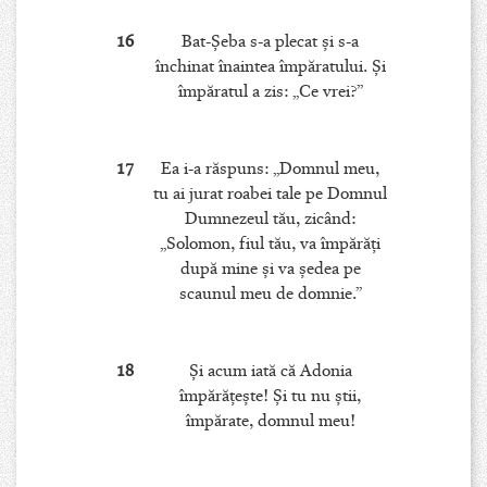
16
Bat-Şeba s-a plecat şi s-a
închinat înaintea împăratului. Şi
împăratul a zis: „Ce vrei?”
17
Ea i-a răspuns: „Domnul meu,
tu ai jurat roabei tale pe Domnul
Dumnezeul tău, zicând:
„Solomon, fiul tău, va împărăţi
după mine şi va şedea pe
scaunul meu de domnie.”
18
Şi acum iată că Adonia
împărăţeşte! Şi tu nu ştii,
împărate, domnul meu!