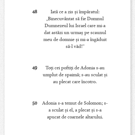
48
Iată ce a zis şi împăratul:
„Binecuvântat să fie Domnul
Dumnezeul lui Israel care mi-a
dat astăzi un urmaş pe scaunul
meu de domnie şi mi-a îngăduit
să-l văd!”
49
Toţi cei poftiţi de Adonia s-au
umplut de spaimă; s-au sculat şi
au plecat care încotro.
50
Adonia s-a temut de Solomon; s-
a sculat şi el, a plecat şi s-a
apucat de coarnele altarului.