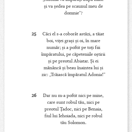
şi va şedea pe scaunul meu de
domnie”?
25
Căci el s-a coborât astăzi, a tăiat
boi, viţei graşi şi oi, în mare
număr; şi a poftit pe toţi fiii
împăratului, pe căpeteniile oştirii
şi pe preotul Abiatar. Şi ei
mănâncă şi beau înaintea lui şi
zic: „Trăiască împăratul Adonia!”
26
Dar nu m-a poftit nici pe mine,
care sunt robul tău, nici pe
preotul Ţadoc, nici pe Benaia,
fiul lui Iehoiada, nici pe robul
tău Solomon.