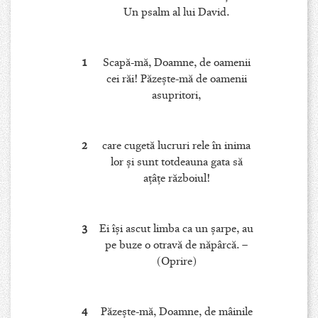
Un psalm al lui David.
1
Scapă-mă, Doamne, de oamenii
cei răi! Păzeşte-mă de oamenii
asupritori,
2
care cugetă lucruri rele în inima
lor şi sunt totdeauna gata să
aţâţe războiul!
3
Ei îşi ascut limba ca un şarpe, au
pe buze o otravă de năpârcă. –
(Oprire)
4
Păzeşte-mă, Doamne, de mâinile