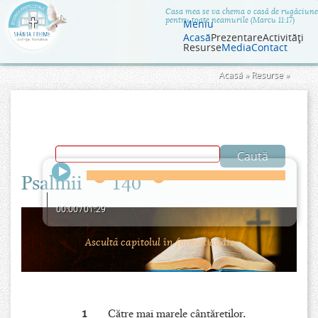
Jump to navigation
Casa mea se va chema o casă de rugăciune
pentru toate neamurile (Marcu 11:17)
Meniu
Acasă
Prezentare
Activităţi
Resurse
Media
Contact
Eşti
Acasă
»
Resurse
»
aici
Psalmii
140
00:00
/
01:29
Ascultă capitolul în format audio.
1
Către mai marele cântăreţilor.