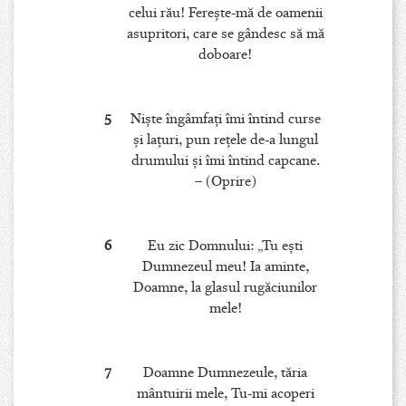
celui rău! Fereşte-mă de oamenii
asupritori, care se gândesc să mă
doboare!
5
Nişte îngâmfaţi îmi întind curse
şi laţuri, pun reţele de-a lungul
drumului şi îmi întind capcane.
– (Oprire)
6
Eu zic Domnului: „Tu eşti
Dumnezeul meu! Ia aminte,
Doamne, la glasul rugăciunilor
mele!
7
Doamne Dumnezeule, tăria
mântuirii mele, Tu-mi acoperi