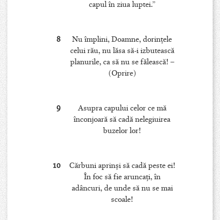
capul în ziua luptei.”
8
Nu împlini, Doamne, dorinţele
celui rău, nu lăsa să-i izbutească
planurile, ca să nu se fălească! –
(Oprire)
9
Asupra capului celor ce mă
înconjoară să cadă nelegiuirea
buzelor lor!
10
Cărbuni aprinşi să cadă peste ei!
În foc să fie aruncaţi, în
adâncuri, de unde să nu se mai
scoale!