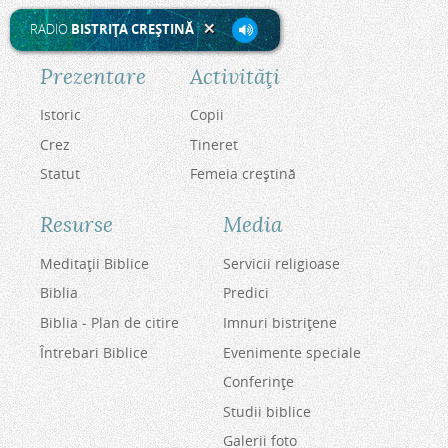
RADIO
BISTRIŢA CREŞTINĂ
Prezentare
Activităţi
Istoric
Copii
Crez
Tineret
Statut
Femeia creştină
Resurse
Media
Meditaţii Biblice
Servicii religioase
Biblia
Predici
Biblia - Plan de citire
Imnuri bistriţene
Întrebari Biblice
Evenimente speciale
Conferinţe
Studii biblice
Galerii foto