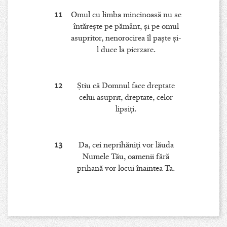
11
Omul cu limba mincinoasă nu se
întăreşte pe pământ, şi pe omul
asupritor, nenorocirea îl paşte şi-
l duce la pierzare.
12
Ştiu că Domnul face dreptate
celui asuprit, dreptate, celor
lipsiţi.
13
Da, cei neprihăniţi vor lăuda
Numele Tău, oamenii fără
prihană vor locui înaintea Ta.