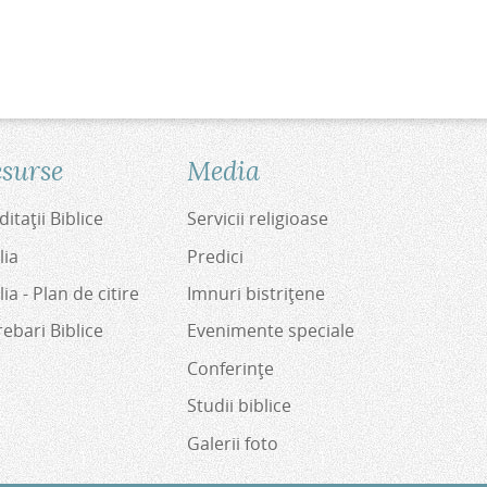
surse
Media
itaţii Biblice
Servicii religioase
lia
Predici
lia - Plan de citire
Imnuri bistriţene
rebari Biblice
Evenimente speciale
Conferinţe
Studii biblice
Galerii foto