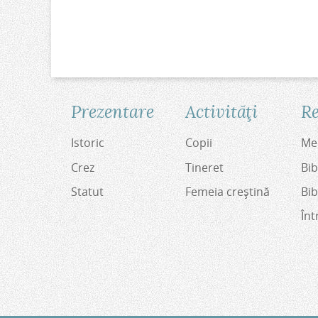
Prezentare
Activităţi
Re
Istoric
Copii
Med
Crez
Tineret
Bib
Statut
Femeia creştină
Bib
Înt