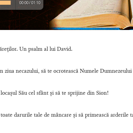
00:00
/
01:10
reţilor. Un psalm al lui David.
n ziua necazului, să te ocrotească Numele Dumnezeului l
 locaşul Său cel sfânt şi să te sprijine din Sion!
toate darurile tale de mâncare şi să primească arderile ta