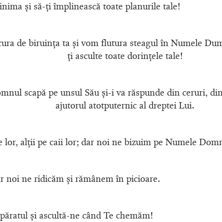
 inima şi să-ţi împlinească toate planurile tale!
ura de biruinţa ta şi vom flutura steagul în Numele D
ţi asculte toate dorinţele tale!
nul scapă pe unsul Său şi-i va răspunde din ceruri, din 
ajutorul atotputernic al dreptei Lui.
le lor, alţii pe caii lor; dar noi ne bizuim pe Numele D
dar noi ne ridicăm şi rămânem în picioare.
păratul şi ascultă-ne când Te chemăm!