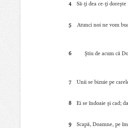
4
Să-ţi dea ce-ţi doreşte
5
Atunci noi ne vom buc
6
Ştiu de acum că Dom
7
Unii se bizuie pe care
8
Ei se îndoaie şi cad; 
9
Scapă, Doamne, pe îm