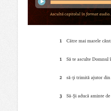
Ascultă capitolul în format audio.
1
Către mai marele cântă
1
Să te asculte Domnul î
2
să-ţi trimită ajutor din
3
Să-Şi aducă aminte de 