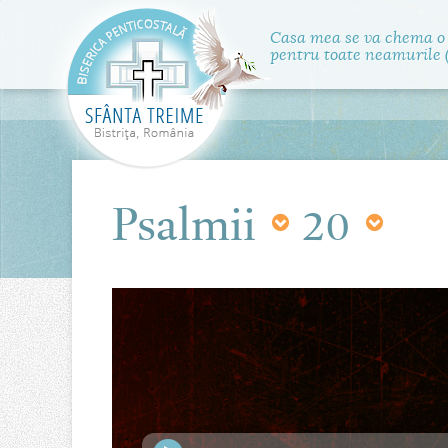
Casa mea se va chema o
pentru toate neamurile (
Psalmii
20