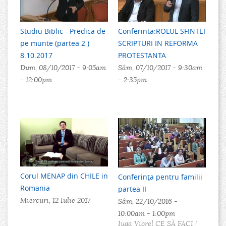
Studiu Biblic - Predica de
Conferinta:ROLUL SFINTEI
pe munte (partea 2 )
SCRIPTURI IN REFORMA
8.10.2017
PROTESTANTA
Dum, 08/10/2017 -
9:05am
Sâm, 07/10/2017 -
9:30am
-
12:00pm
-
2:35pm
Corul MENAP din CHILE in
Conferința pentru familii
Romania
partea II
Miercuri, 12 Iulie 2017
Sâm, 22/10/2016 -
10:00am
-
1:00pm
Iuga Viorel CE SĂ FACI |