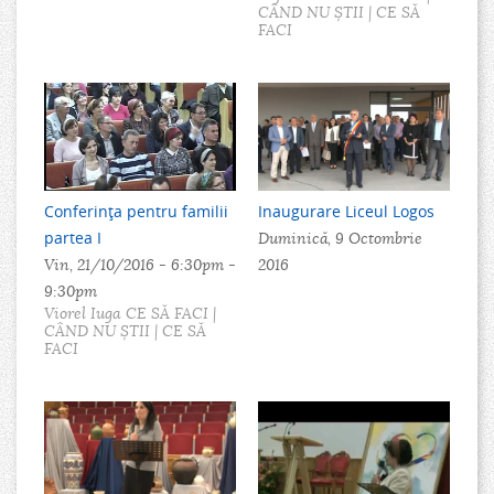
CÂND NU ȘTII | CE SĂ
FACI
Conferința pentru familii
Inaugurare Liceul Logos
partea I
Duminică, 9 Octombrie
Vin, 21/10/2016 -
6:30pm
-
2016
9:30pm
Viorel Iuga CE SĂ FACI |
CÂND NU ȘTII | CE SĂ
FACI