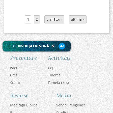
P
1
2
următor ›
ultima »
a
g
i
n
RADIO
BISTRIŢA CREŞTINĂ
i
Prezentare
Activităţi
Istoric
Copii
Crez
Tineret
Statut
Femeia creştină
Resurse
Media
Meditaţii Biblice
Servicii religioase
Biblia
Predici