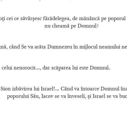
toţi cei ce săvârşesc fărădelegea, de mănâncă pe popor
nu cheamă pe Domnul?
imă, când Se va arăta Dumnezeu în mijlocul neamului ne
 celui nenorocit…, dar scăparea lui este Domnul.
 Sion izbăvirea lui Israel!… Când va întoarce Domnul înap
poporului Său, Iacov se va înveseli, şi Israel se va bu