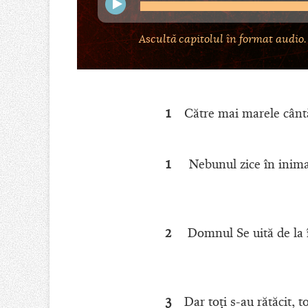
Ascultă capitolul în format audio.
1
Către mai marele cântă
1
Nebunul zice în inima
2
Domnul Se uită de la î
3
Dar toţi s-au rătăcit, 