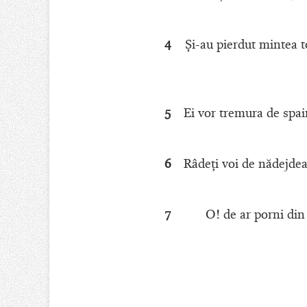
4
Şi-au pierdut mintea 
5
Ei vor tremura de spa
6
Râdeţi voi de nădejdea
7
O! de ar porni din