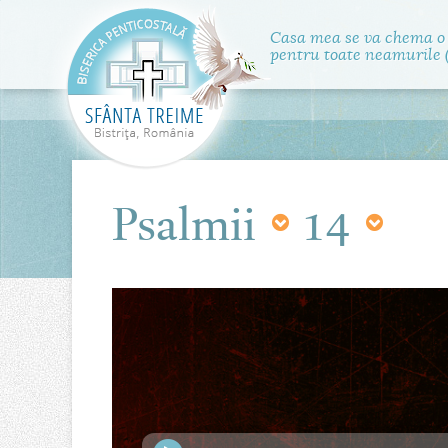
Casa mea se va chema o
pentru toate neamurile (
Psalmii
14