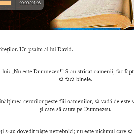
00:00
/
01:06
reţilor. Un psalm al lui David.
 lui: „Nu este Dumnezeu!” S-au stricat oamenii, fac fapte
să facă binele.
nălţimea cerurilor peste fiii oamenilor, să vadă de este 
şi care să caute pe Dumnezeu.
toţi s-au dovedit nişte netrebnici; nu este niciunul care s