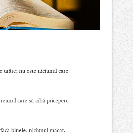
 urâte; nu este niciunul care
vreunul care să aibă pricepere
ă facă binele, niciunul măcar.