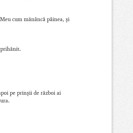
ul Meu cum mănâncă pâinea, şi
prihănit.
oi pe prinşii de război ai
cura.