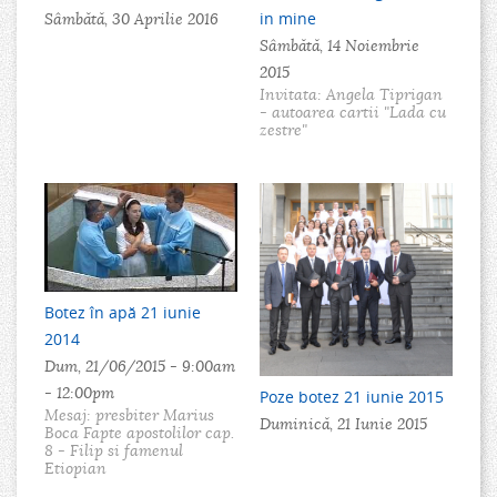
in mine
Sâmbătă, 30 Aprilie 2016
Sâmbătă, 14 Noiembrie
2015
Invitata: Angela Tiprigan
- autoarea cartii "Lada cu
zestre"
Botez în apă 21 iunie
2014
Dum, 21/06/2015 -
9:00am
-
12:00pm
Poze botez 21 iunie 2015
Mesaj: presbiter Marius
Duminică, 21 Iunie 2015
Boca Fapte apostolilor cap.
8 - Filip si famenul
Etiopian