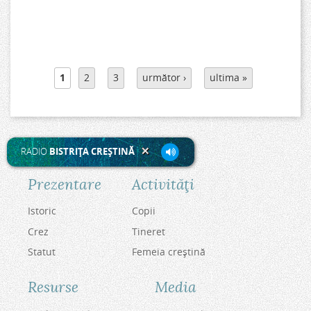
P
1
2
3
următor ›
ultima »
a
g
i
n
RADIO
BISTRIŢA CREŞTINĂ
i
Prezentare
Activităţi
Istoric
Copii
Crez
Tineret
Statut
Femeia creştină
Resurse
Media