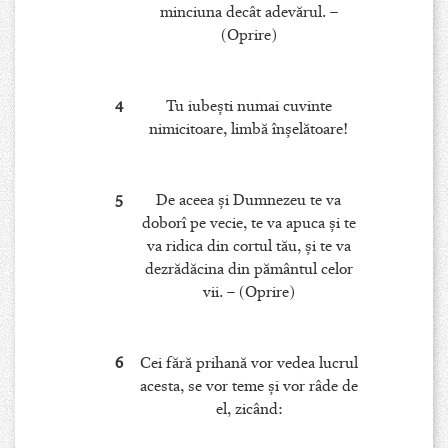
minciuna decât adevărul. –
(Oprire)
4
Tu iubeşti numai cuvinte
nimicitoare, limbă înşelătoare!
5
De aceea şi Dumnezeu te va
doborî pe vecie, te va apuca şi te
va ridica din cortul tău, şi te va
dezrădăcina din pământul celor
vii. – (Oprire)
6
Cei fără prihană vor vedea lucrul
acesta, se vor teme şi vor râde de
el, zicând: