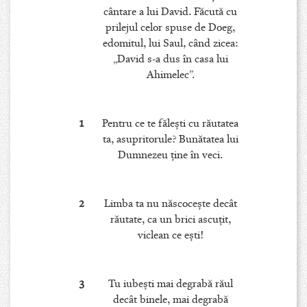
cântare a lui David. Făcută cu
prilejul celor spuse de Doeg,
edomitul, lui Saul, când zicea:
„David s-a dus în casa lui
Ahimelec”.
1
Pentru ce te făleşti cu răutatea
ta, asupritorule? Bunătatea lui
Dumnezeu ţine în veci.
2
Limba ta nu născoceşte decât
răutate, ca un brici ascuţit,
viclean ce eşti!
3
Tu iubeşti mai degrabă răul
decât binele, mai degrabă