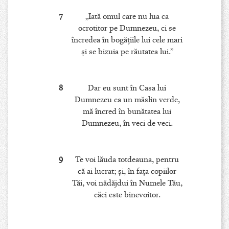
7
„Iată omul care nu lua ca
ocrotitor pe Dumnezeu, ci se
încredea în bogăţiile lui cele mari
şi se bizuia pe răutatea lui.”
8
Dar eu sunt în Casa lui
Dumnezeu ca un măslin verde,
mă încred în bunătatea lui
Dumnezeu, în veci de veci.
9
Te voi lăuda totdeauna, pentru
că ai lucrat; şi, în faţa copiilor
Tăi, voi nădăjdui în Numele Tău,
căci este binevoitor.