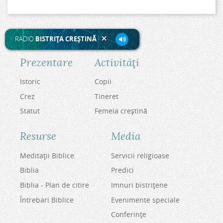
RADIO
BISTRIŢA CREŞTINĂ
Prezentare
Activităţi
Istoric
Copii
Crez
Tineret
Statut
Femeia creştină
Resurse
Media
Meditaţii Biblice
Servicii religioase
Biblia
Predici
Biblia - Plan de citire
Imnuri bistriţene
Întrebari Biblice
Evenimente speciale
Conferinţe