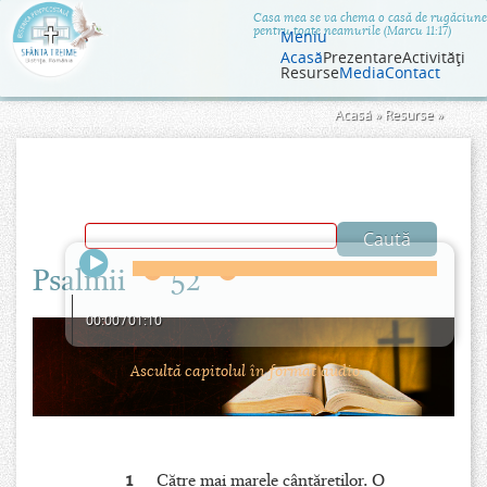
Jump to navigation
Casa mea se va chema o casă de rugăciune
pentru toate neamurile (Marcu 11:17)
Meniu
Acasă
Prezentare
Activităţi
Resurse
Media
Contact
Eşti
Acasă
»
Resurse
»
aici
Psalmii
52
00:00
/
01:10
Ascultă capitolul în format audio.
1
Către mai marele cântăreţilor. O