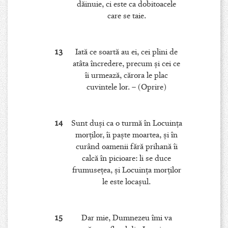
dăinuie, ci este ca dobitoacele
care se taie.
13
Iată ce soartă au ei, cei plini de
atâta încredere, precum şi cei ce
îi urmează, cărora le plac
cuvintele lor. – (Oprire)
14
Sunt duşi ca o turmă în Locuinţa
morţilor, îi paşte moartea, şi în
curând oamenii fără prihană îi
calcă în picioare: li se duce
frumuseţea, şi Locuinţa morţilor
le este locaşul.
15
Dar mie, Dumnezeu îmi va