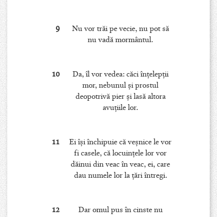
9
Nu vor trăi pe vecie, nu pot să
nu vadă mormântul.
10
Da, îl vor vedea: căci înţelepţii
mor, nebunul şi prostul
deopotrivă pier şi lasă altora
avuţiile lor.
11
Ei îşi închipuie că veşnice le vor
fi casele, că locuinţele lor vor
dăinui din veac în veac, ei, care
dau numele lor la ţări întregi.
12
Dar omul pus în cinste nu