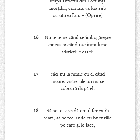
scăpa sufletul din Locuinţa
morţilor, căci mă va lua sub
ocrotirea Lui. – (Oprire)
16
Nu te teme când se îmbogăţeşte
cineva şi când i se înmulţesc
vistieriile casei;
17
căci nu ia nimic cu el când
moare: vistieriile lui nu se
coboară după el.
18
Să se tot creadă omul fericit în
viaţă, să se tot laude cu bucuriile
pe care şi le face,