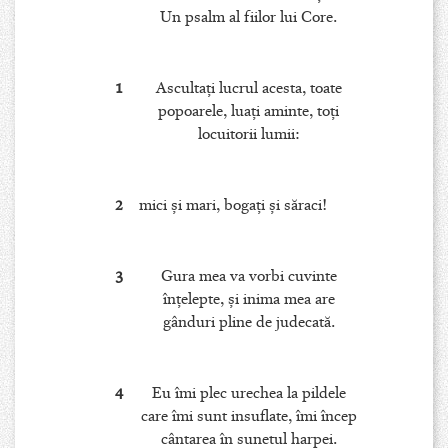
Un psalm al fiilor lui Core.
1
Ascultaţi lucrul acesta, toate
popoarele, luaţi aminte, toţi
locuitorii lumii:
2
mici şi mari, bogaţi şi săraci!
3
Gura mea va vorbi cuvinte
înţelepte, şi inima mea are
gânduri pline de judecată.
4
Eu îmi plec urechea la pildele
care îmi sunt insuflate, îmi încep
cântarea în sunetul harpei.