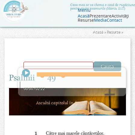
Jump to navigation
Casa mea se va chema o casă de rugăciune
pentru toate neamurile (Marcu 11:17)
Meniu
Acasă
Prezentare
Activităţi
Resurse
Media
Contact
Eşti
Acasă
»
Resurse
»
aici
Psalmii
49
00:00
/
02:22
Ascultă capitolul în format audio.
1
Către mai marele cântăreţilor.