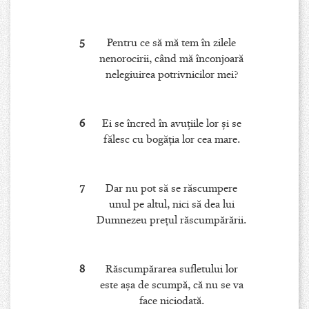
5
Pentru ce să mă tem în zilele
nenorocirii, când mă înconjoară
nelegiuirea potrivnicilor mei?
6
Ei se încred în avuţiile lor şi se
fălesc cu bogăţia lor cea mare.
7
Dar nu pot să se răscumpere
unul pe altul, nici să dea lui
Dumnezeu preţul răscumpărării.
8
Răscumpărarea sufletului lor
este aşa de scumpă, că nu se va
face niciodată.