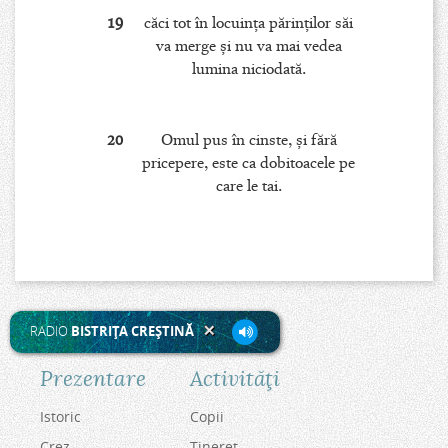
19
căci tot în locuinţa părinţilor săi
va merge şi nu va mai vedea
lumina niciodată.
20
Omul pus în cinste, şi fără
pricepere, este ca dobitoacele pe
care le tai.
RADIO
BISTRIŢA CREŞTINĂ
Prezentare
Activităţi
Istoric
Copii
Crez
Tineret