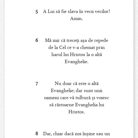
5
A Lui să fie slava în vecii vecilor!
Amin.
6
Mă mir că treceţi aşa de repede
de la Cel ce v-a chemat prin
harul lui Hristos la o altă
Evanghelie.
7
Nu doar că este o altă
Evanghelie; dar sunt unii
oameni care vă tulbură şi voiesc
să răstoarne Evanghelia lui
Hristos.
8
Dar, chiar dacă noi înşine sau un