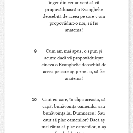
înger din cer ar veni să vă
propovăduiască o Evanghelie
deosebită de aceea pe care v-am
propovăduit-o noi, să fie
anatema!
9
Cum am mai spus, o spun şi
acum: dacă vă propovăduieşte
cineva o Evanghelie deosebită de
aceea pe care aţi primit-o, să fie
anatema!
10
Caut eu oare, în clipa aceasta, să
capăt bunăvoinţa oamenilor sau
bunăvoinţa lui Dumnezeu? Sau
caut să plac oamenilor? Dacă aş
mai căuta să plac oamenilor, n-aş