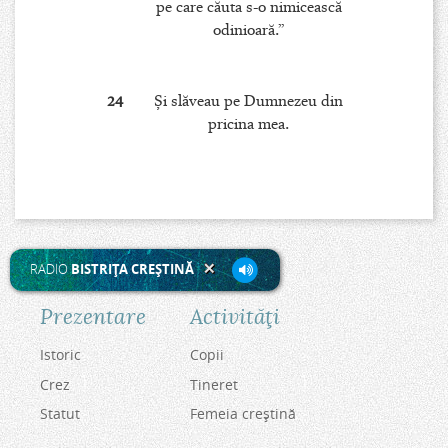
pe care căuta s-o nimicească
odinioară.”
24
Şi slăveau pe Dumnezeu din
pricina mea.
RADIO
BISTRIŢA CREŞTINĂ
Prezentare
Activităţi
Istoric
Copii
Crez
Tineret
Statut
Femeia creştină