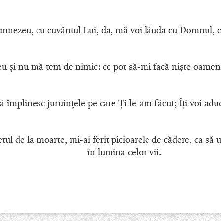
mnezeu, cu cuvântul Lui, da, mă voi lăuda cu Domnul, c
 şi nu mă tem de nimic: ce pot să-mi facă nişte oamen
 împlinesc juruinţele pe care Ţi le-am făcut; Îţi voi adu
letul de la moarte, mi-ai ferit picioarele de cădere, ca s
în lumina celor vii.