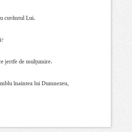
u cuvântul Lui.
i?
ce jertfe de mulţumire.
ă umblu înaintea lui Dumnezeu,