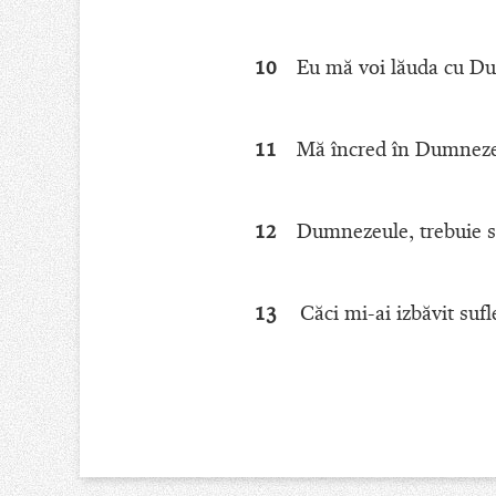
10
Eu mă voi lăuda cu Du
11
Mă încred în Dumnezeu
12
Dumnezeule, trebuie să
13
Căci mi-ai izbăvit suf