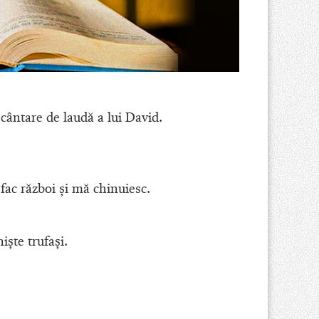
 cântare de laudă a lui David.
ac război şi mă chinuiesc.
işte trufaşi.