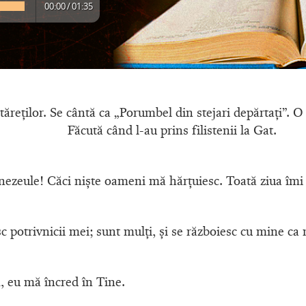
00:00
/
01:35
ăreţilor. Se cântă ca „Porumbel din stejari depărtaţi”. O
Făcută când l-au prins filistenii la Gat.
zeule! Căci nişte oameni mă hărţuiesc. Toată ziua îmi f
 potrivnicii mei; sunt mulţi, şi se războiesc cu mine ca n
, eu mă încred în Tine.