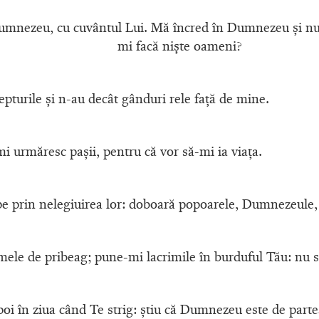
umnezeu, cu cuvântul Lui. Mă încred în Dumnezeu şi nu
mi facă nişte oameni?
epturile şi n-au decât gânduri rele faţă de mine.
mi urmăresc paşii, pentru că vor să-mi ia viaţa.
pe prin nelegiuirea lor: doboară popoarele, Dumnezeule,
 mele de pribeag; pune-mi lacrimile în burduful Tău: nu s
oi în ziua când Te strig: ştiu că Dumnezeu este de part