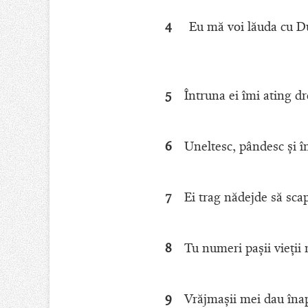
4
Eu mă voi lăuda cu D
5
Întruna ei îmi ating dr
6
Uneltesc, pândesc şi î
7
Ei trag nădejde să sca
8
Tu numeri paşii vieţii
9
Vrăjmaşii mei dau înap