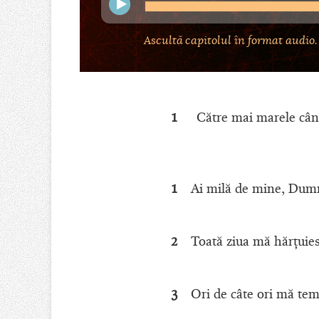
Ascultă capitolul în format audio.
1
Către mai marele cânt
1
Ai milă de mine, Dumne
2
Toată ziua mă hărţuiesc
3
Ori de câte ori mă tem