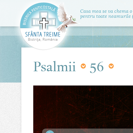
Casa mea se va chema o
pentru toate neamurile (
Psalmii
56