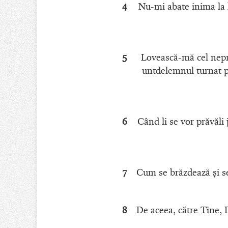
4
Nu-mi abate inima la l
5
Lovească-mă cel nepri
untdelemnul turnat p
6
Când li se vor prăvăli 
7
Cum se brăzdează şi se
8
De aceea, către Tine, 