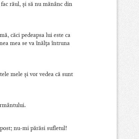
 fac răul, şi să nu mănânc din
mă, căci pedeapsa lui este ca
nea mea se va înălţa întruna
ntele mele şi vor vedea că sunt
ormântului.
ost; nu-mi părăsi sufletul!