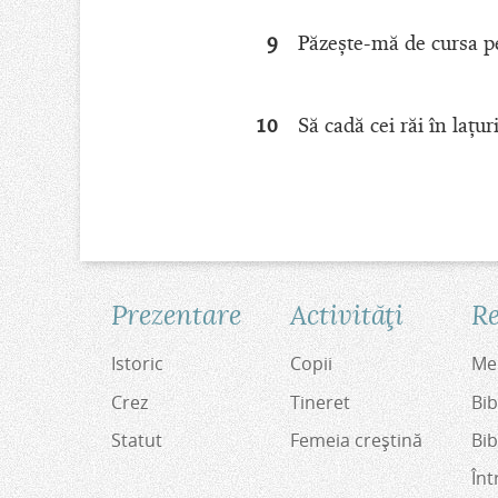
9
Păzeşte-mă de cursa pe 
10
Să cadă cei răi în laţur
Prezentare
Activităţi
Re
Istoric
Copii
Med
Crez
Tineret
Bib
Statut
Femeia creştină
Bib
Înt