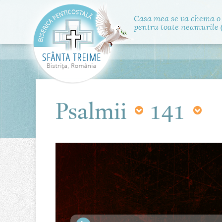
Casa mea se va chema o
pentru toate neamurile (
Psalmii
141