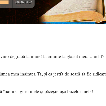
00:00
/
01:24
ino degrabă la mine! Ia aminte la glasul meu, când Te
unea mea înaintea Ta, şi ca jertfa de seară să fie ridica
 înaintea gurii mele şi păzeşte uşa buzelor mele!