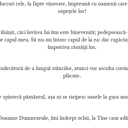
ucruri rele, la fapte vinovate, împreună cu oamenii care
ospeţele lor!
hănit, căci lovirea lui îmi este binevenită; pedepsească-
e capul meu. Să nu-mi întorc capul de la ea: dar rugăciu
împotriva răutăţii lor.
judecătorii de-a lungul stâncilor, atunci vor asculta cuvi
plăcute.
 spintecă pământul, aşa ni se risipesc oasele la gura m
Doamne Dumnezeule, îmi îndrept ochii, la Tine caut adăp