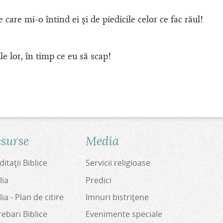
care mi-o întind ei şi de piedicile celor ce fac răul!
ile lor, în timp ce eu să scap!
surse
Media
itaţii Biblice
Servicii religioase
lia
Predici
lia - Plan de citire
Imnuri bistriţene
rebari Biblice
Evenimente speciale