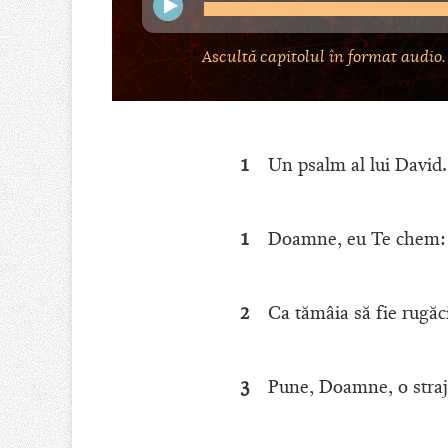
Ascultă capitolul în format audio.
1
Un psalm al lui David.
1
Doamne, eu Te chem: v
2
Ca tămâia să fie rugăci
3
Pune, Doamne, o strajă