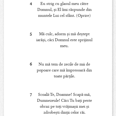
4
Eu strig cu glasul meu către
Domnul, şi El îmi răspunde din
muntele Lui cel sfânt. (Oprire)
5
Mă culc, adorm şi mă deştept
iarăşi, căci Domnul este sprijinul
meu.
6
Nu mă tem de zecile de mii de
popoare care mă împresoară din
toate părţile.
7
Scoală-Te, Doamne! Scapă-mă,
Dumnezeule! Căci Tu baţi peste
obraz pe toţi vrăjmaşii mei şi
zdrobeşti dinţii celor răi.