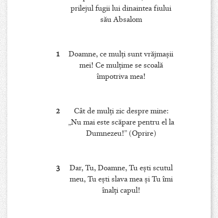
prilejul fugii lui dinaintea fiului
său Absalom
1
Doamne, ce mulţi sunt vrăjmaşii
mei! Ce mulţime se scoală
împotriva mea!
2
Cât de mulţi zic despre mine:
„Nu mai este scăpare pentru el la
Dumnezeu!” (Oprire)
3
Dar, Tu, Doamne, Tu eşti scutul
meu, Tu eşti slava mea şi Tu îmi
înalţi capul!