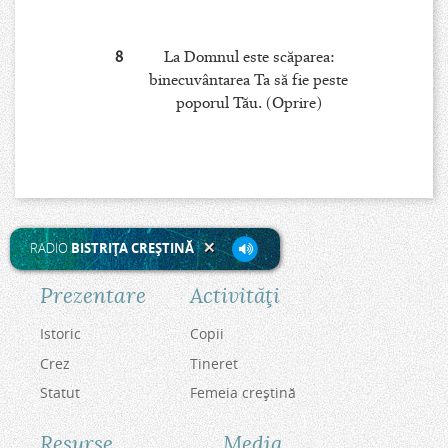
8
La Domnul este scăparea:
binecuvântarea Ta să fie peste
poporul Tău. (Oprire)
RADIO
BISTRIŢA CREŞTINĂ
Prezentare
Activităţi
Istoric
Copii
Crez
Tineret
Statut
Femeia creştină
Resurse
Media