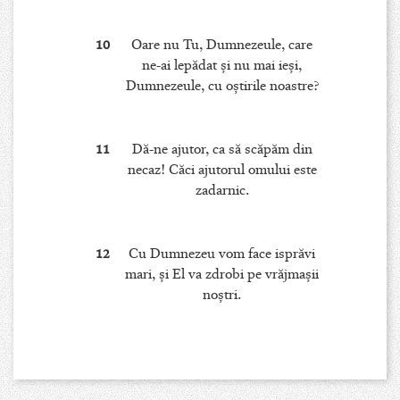
10
Oare nu Tu, Dumnezeule, care
ne-ai lepădat şi nu mai ieşi,
Dumnezeule, cu oştirile noastre?
11
Dă-ne ajutor, ca să scăpăm din
necaz! Căci ajutorul omului este
zadarnic.
12
Cu Dumnezeu vom face isprăvi
mari, şi El va zdrobi pe vrăjmaşii
noştri.