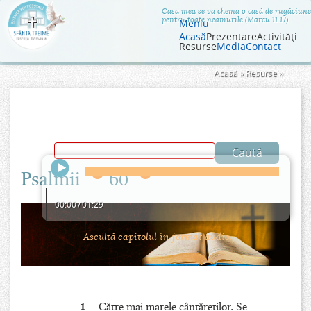
Jump to navigation
Casa mea se va chema o casă de rugăciune
pentru toate neamurile (Marcu 11:17)
Meniu
Acasă
Prezentare
Activităţi
Resurse
Media
Contact
Eşti
Acasă
»
Resurse
»
aici
Psalmii
60
00:00
/
01:29
Ascultă capitolul în format audio.
1
Către mai marele cântăreţilor. Se