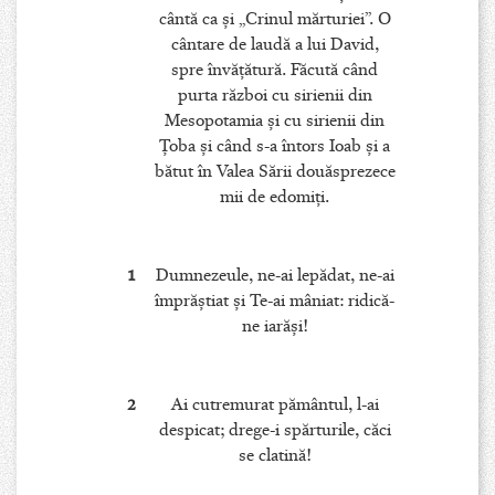
cântă ca şi „Crinul mărturiei”. O
cântare de laudă a lui David,
spre învăţătură. Făcută când
purta război cu sirienii din
Mesopotamia şi cu sirienii din
Ţoba şi când s-a întors Ioab şi a
bătut în Valea Sării douăsprezece
mii de edomiţi.
1
Dumnezeule, ne-ai lepădat, ne-ai
împrăştiat şi Te-ai mâniat: ridică-
ne iarăşi!
2
Ai cutremurat pământul, l-ai
despicat; drege-i spărturile, căci
se clatină!