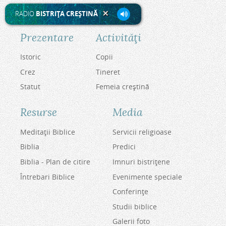
RADIO
BISTRIŢA CREŞTINĂ
Prezentare
Activităţi
Istoric
Copii
Crez
Tineret
Statut
Femeia creştină
Resurse
Media
Meditaţii Biblice
Servicii religioase
Biblia
Predici
Biblia - Plan de citire
Imnuri bistriţene
Întrebari Biblice
Evenimente speciale
Conferinţe
Studii biblice
Galerii foto