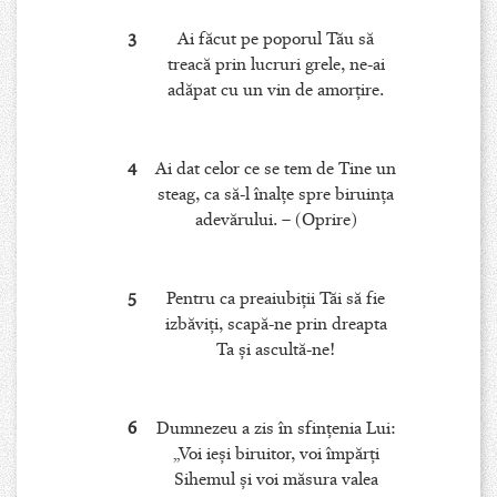
3
Ai făcut pe poporul Tău să
treacă prin lucruri grele, ne-ai
adăpat cu un vin de amorţire.
4
Ai dat celor ce se tem de Tine un
steag, ca să-l înalţe spre biruinţa
adevărului. – (Oprire)
5
Pentru ca preaiubiţii Tăi să fie
izbăviţi, scapă-ne prin dreapta
Ta şi ascultă-ne!
6
Dumnezeu a zis în sfinţenia Lui:
„Voi ieşi biruitor, voi împărţi
Sihemul şi voi măsura valea