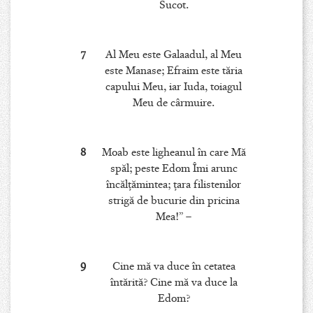
Sucot.
7
Al Meu este Galaadul, al Meu
este Manase; Efraim este tăria
capului Meu, iar Iuda, toiagul
Meu de cârmuire.
8
Moab este ligheanul în care Mă
spăl; peste Edom Îmi arunc
încălţămintea; ţara filistenilor
strigă de bucurie din pricina
Mea!” –
9
Cine mă va duce în cetatea
întărită? Cine mă va duce la
Edom?