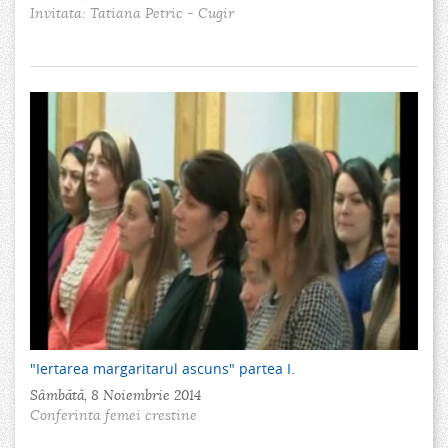
Invitata: Tatiana Petric - Cugir
"Iertarea margaritarul ascuns" partea I.
Sâmbătă, 8 Noiembrie 2014
Conferinta femei crestine