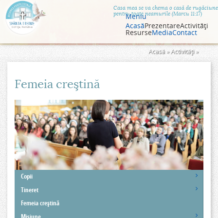
Jump to navigation
Casa mea se va chema o casă de rugăciune
pentru toate neamurile (Marcu 11:17)
Meniu
Acasă
Prezentare
Activităţi
Resurse
Media
Contact
Eşti
Acasă
»
Activităţi
»
aici
Femeia creştină
Copii
Tineret
Femeia creştină
Misiune