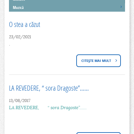
Muzică
O stea a căzut
23/02/2021
.
CITEȘTE MAI MULT
D
E
S
LA REVEDERE, “ sora Dragoste”……
P
13/08/2017
R
LA REVEDERE, “ sora Dragoste”……
E
O