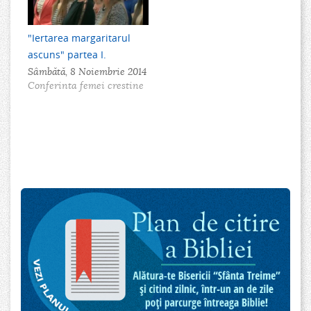
"Iertarea margaritarul
ascuns" partea I.
Sâmbătă, 8 Noiembrie 2014
Conferinta femei crestine