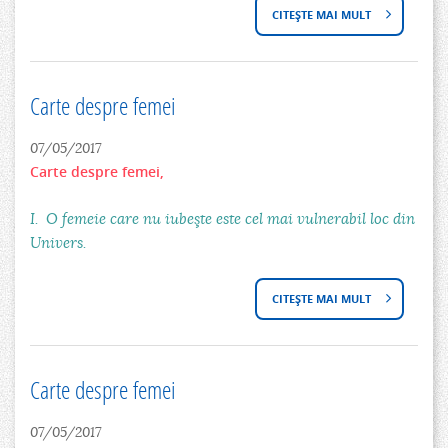
CITEȘTE MAI MULT
D
S
E
T
S
E
Carte despre femei
P
A
07/05/2017
R
Carte despre femei,
A
E
C
I. O femeie care nu iubeşte este cel mai vulnerabil loc din
Univers.
L
Ă
A
Z
CITEȘTE MAI MULT
D
R
U
E
E
T
S
Carte despre femei
V
P
07/05/2017
E