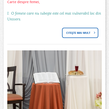
R
Carte despre femei,
D
E
I. O femeie care nu iubeşte este cel mai vulnerabil loc din
E
Univers.
C
R
A
CITEȘTE MAI MULT
D
E
R
E
,
T
S
“
E
P
S
D
R
O
E
E
R
S
C
A
P
A
D
R
R
R