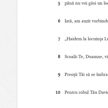
5
până nu voi găsi un lo
6
Iată, am auzit vorbindu
7
„Haidem la locuinţa Lu
8
Scoală-Te, Doamne, vin
9
Preoţii Tăi să se îmbra
10
Pentru robul Tău Davi