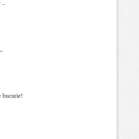
” –
!…
e bucurie!