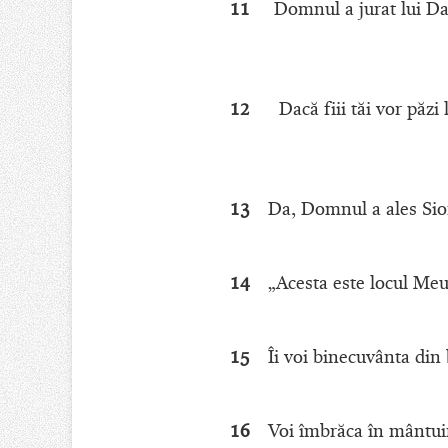
11
Domnul a jurat lui Da
12
Dacă fiii tăi vor păzi
13
Da, Domnul a ales Sionu
14
„Acesta este locul Meu 
15
Îi voi binecuvânta din 
16
Voi îmbrăca în mântuire