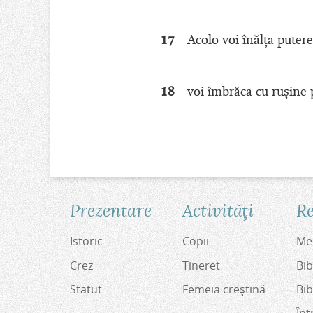
17
Acolo voi înălţa puter
18
voi îmbrăca cu ruşine p
Prezentare
Activităţi
Re
Istoric
Copii
Med
Crez
Tineret
Bib
Statut
Femeia creştină
Bib