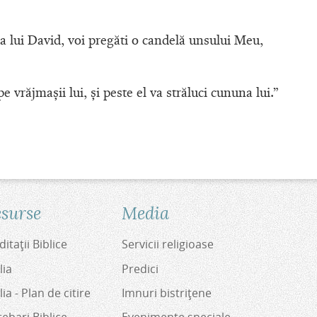
ea lui David, voi pregăti o candelă unsului Meu,
e vrăjmaşii lui, şi peste el va străluci cununa lui.”
surse
Media
itaţii Biblice
Servicii religioase
lia
Predici
lia - Plan de citire
Imnuri bistriţene