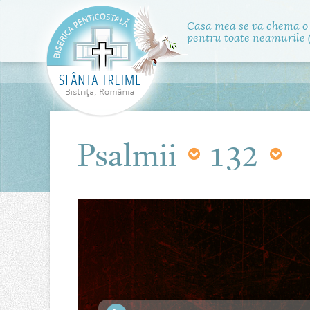
Casa mea se va chema o
pentru toate neamurile (
Psalmii
132