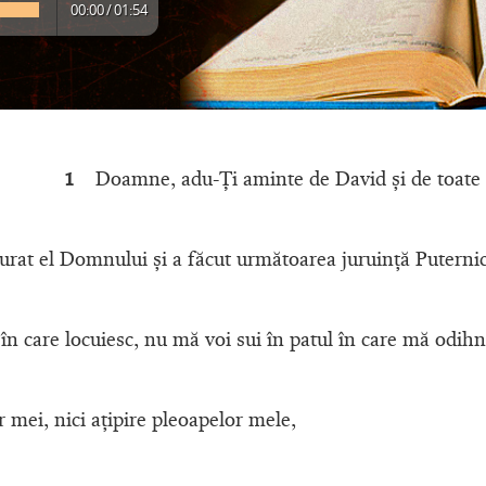
00:00
/
01:54
1
Doamne, adu-Ţi aminte de David şi de toate n
rat el Domnului şi a făcut următoarea juruinţă Puternicu
 în care locuiesc, nu mă voi sui în patul în care mă odihn
 mei, nici aţipire pleoapelor mele,