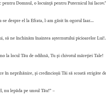
c pentru Domnul, o locuinţă pentru Puternicul lui Iacov.
-se despre el la Efrata, l-am găsit în ogorul Iaar…
i, să ne închinăm înaintea aşternutului picioarelor Lui
o la locul Tău de odihnă, Tu şi chivotul măreţiei Tale!
ce în neprihănire, şi credincioşii Tăi să scoată strigăte d
d, nu lepăda pe unsul Tău!” –