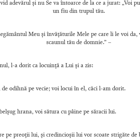
vid adevărul şi nu Se va întoarce de la ce a jurat: „Voi 
un fiu din trupul tău.
 legământul Meu şi învăţăturile Mele pe care li le voi da, v
scaunul tău de domnie.” –
l, l-a dorit ca locuinţă a Lui şi a zis:
de odihnă pe vecie; voi locui în el, căci l-am dorit.
belşug hrana, voi sătura cu pâine pe săracii lui.
 pe preoţii lui, şi credincioşii lui vor scoate strigăte de 