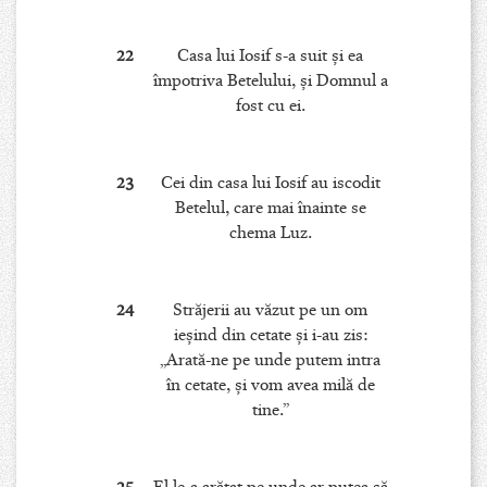
22
Casa lui Iosif s-a suit şi ea
împotriva Betelului, şi Domnul a
fost cu ei.
23
Cei din casa lui Iosif au iscodit
Betelul, care mai înainte se
chema Luz.
24
Străjerii au văzut pe un om
ieşind din cetate şi i-au zis:
„Arată-ne pe unde putem intra
în cetate, şi vom avea milă de
tine.”