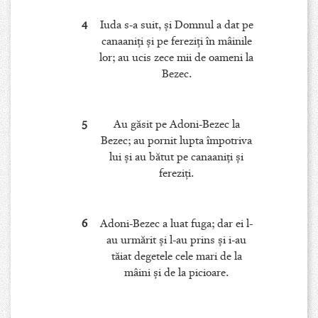
4
Iuda s-a suit, şi Domnul a dat pe
canaaniţi şi pe fereziţi în mâinile
lor; au ucis zece mii de oameni la
Bezec.
5
Au găsit pe Adoni-Bezec la
Bezec; au pornit lupta împotriva
lui şi au bătut pe canaaniţi şi
fereziţi.
6
Adoni-Bezec a luat fuga; dar ei l-
au urmărit şi l-au prins şi i-au
tăiat degetele cele mari de la
mâini şi de la picioare.