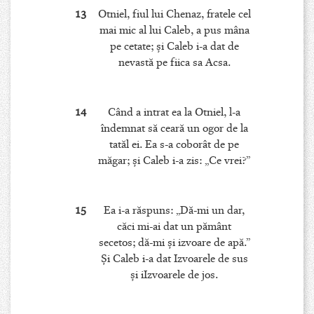
13
Otniel, fiul lui Chenaz, fratele cel
mai mic al lui Caleb, a pus mâna
pe cetate; şi Caleb i-a dat de
nevastă pe fiica sa Acsa.
14
Când a intrat ea la Otniel, l-a
îndemnat să ceară un ogor de la
tatăl ei. Ea s-a coborât de pe
măgar; şi Caleb i-a zis: „Ce vrei?”
15
Ea i-a răspuns: „Dă-mi un dar,
căci mi-ai dat un pământ
secetos; dă-mi şi izvoare de apă.”
Şi Caleb i-a dat Izvoarele de sus
şi iIzvoarele de jos.