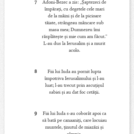
7
Adoni-Bezec a zis: „Şaptezeci de
împăraţi, cu degetele cele mari
de la mâini şi de la picioare
tăiate, strângeau mâncare sub
masa mea; Dumnezeu îmi
răsplăteşte şi mie cum am făcut.”
L-au dus la Ierusalim şi a murit
acolo.
8
Fiii lui Iuda au pornit lupta
împotriva Ierusalimului şi l-au
luat; l-au trecut prin ascuţişul
sabiei şi au dat foc cetăţii.
9
Fiii lui Iuda s-au coborât apoi ca
să bată pe canaaniţi, care locuiau
muntele, ţinutul de miazăzi şi