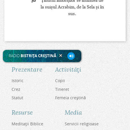
36
Ţinutul amoriţilor se întindea de
la suişul Acrabim, de la Sela şi în
sus.
RADIO
BISTRIŢA CREŞTINĂ
Prezentare
Activităţi
Istoric
Copii
Crez
Tineret
Statut
Femeia creştină
Resurse
Media
Meditaţii Biblice
Servicii religioase