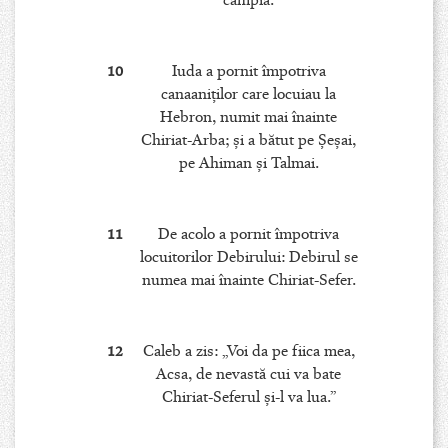
câmpia.
10
Iuda a pornit împotriva
canaaniţilor care locuiau la
Hebron, numit mai înainte
Chiriat-Arba; şi a bătut pe Şeşai,
pe Ahiman şi Talmai.
11
De acolo a pornit împotriva
locuitorilor Debirului: Debirul se
numea mai înainte Chiriat-Sefer.
12
Caleb a zis: „Voi da pe fiica mea,
Acsa, de nevastă cui va bate
Chiriat-Seferul şi-l va lua.”