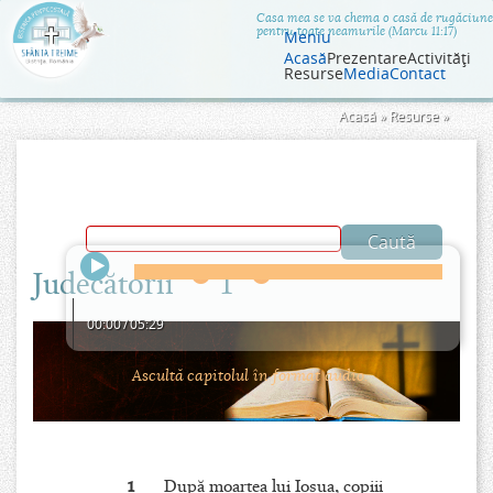
Jump to navigation
Casa mea se va chema o casă de rugăciune
pentru toate neamurile (Marcu 11:17)
Meniu
Acasă
Prezentare
Activităţi
Resurse
Media
Contact
Eşti
Acasă
»
Resurse
»
aici
Judecătorii
1
00:00
/
05:29
Ascultă capitolul în format audio.
1
După moartea lui Iosua, copiii