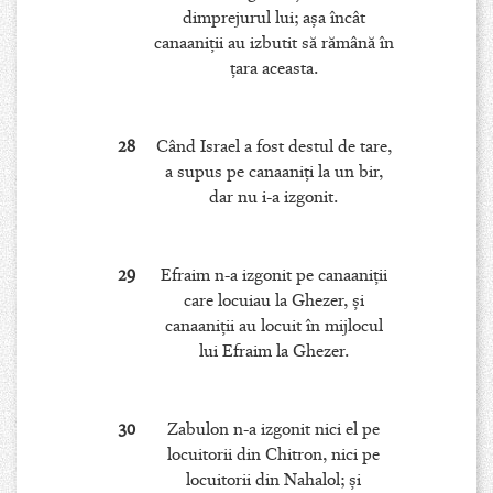
dimprejurul lui; aşa încât
canaaniţii au izbutit să rămână în
ţara aceasta.
28
Când Israel a fost destul de tare,
a supus pe canaaniţi la un bir,
dar nu i-a izgonit.
29
Efraim n-a izgonit pe canaaniţii
care locuiau la Ghezer, şi
canaaniţii au locuit în mijlocul
lui Efraim la Ghezer.
30
Zabulon n-a izgonit nici el pe
locuitorii din Chitron, nici pe
locuitorii din Nahalol; şi