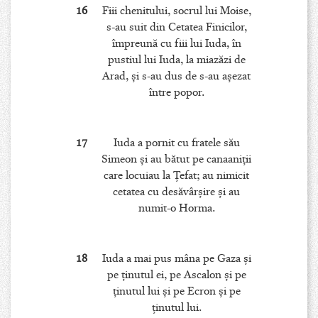
16
Fiii chenitului, socrul lui Moise,
s-au suit din Cetatea Finicilor,
împreună cu fiii lui Iuda, în
pustiul lui Iuda, la miazăzi de
Arad, şi s-au dus de s-au aşezat
între popor.
17
Iuda a pornit cu fratele său
Simeon şi au bătut pe canaaniţii
care locuiau la Ţefat; au nimicit
cetatea cu desăvârşire şi au
numit-o Horma.
18
Iuda a mai pus mâna pe Gaza şi
pe ţinutul ei, pe Ascalon şi pe
ţinutul lui şi pe Ecron şi pe
ţinutul lui.