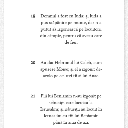
19
Domnul a fost cu Iuda; şi Iuda a
pus stăpânire pe munte, dar n-a
putut să izgonească pe locuitorii
din câmpie, pentru că aveau care
de fier.
20
Au dat Hebronul lui Caleb, cum
spusese Moise; şi el a izgonit de-
acolo pe cei trei fii ai lui Anac.
21
Fiii lui Beniamin n-au izgonit pe
iebusiţii care locuiau la
Ierusalim; şi iebusiţii au locuit în
Ierusalim cu fiii lui Beniamin
până în ziua de azi.