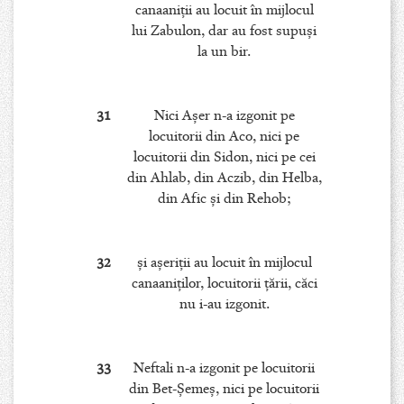
canaaniţii au locuit în mijlocul
lui Zabulon, dar au fost supuşi
la un bir.
31
Nici Aşer n-a izgonit pe
locuitorii din Aco, nici pe
locuitorii din Sidon, nici pe cei
din Ahlab, din Aczib, din Helba,
din Afic şi din Rehob;
32
şi aşeriţii au locuit în mijlocul
canaaniţilor, locuitorii ţării, căci
nu i-au izgonit.
33
Neftali n-a izgonit pe locuitorii
din Bet-Şemeş, nici pe locuitorii