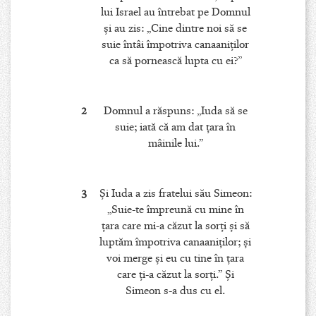
lui Israel au întrebat pe Domnul
şi au zis: „Cine dintre noi să se
suie întâi împotriva canaaniţilor
ca să pornească lupta cu ei?”
2
Domnul a răspuns: „Iuda să se
suie; iată că am dat ţara în
mâinile lui.”
3
Şi Iuda a zis fratelui său Simeon:
„Suie-te împreună cu mine în
ţara care mi-a căzut la sorţi şi să
luptăm împotriva canaaniţilor; şi
voi merge şi eu cu tine în ţara
care ţi-a căzut la sorţi.” Şi
Simeon s-a dus cu el.