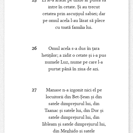
25
El le-a arătat pe unde ar putea să
intre în cetate. Şi au trecut
cetatea prin ascuţişul sabiei; dar
pe omul acela l-au lăsat să plece
cu toată familia lui.
26
Omul acela s-a dus în ţara
hetiţilor; a zidit o cetate şi i-a pus
numele Luz, nume pe care l-a
purtat până în ziua de azi.
27
Manase n-a izgonit nici el pe
locuitorii din Bet-Şean şi din
satele dimprejurul lui, din
Taanac şi satele lui, din Dor şi
satele dimprejurul lui, din
Iibleam şi satele dimprejurul lui,
din Meghido şi satele