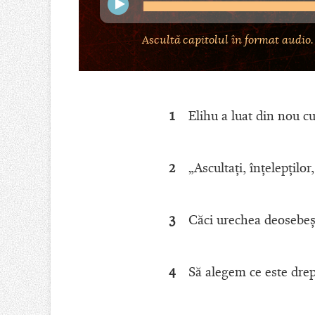
Ascultă capitolul în format audio.
1
Elihu a luat din nou cu
2
„Ascultaţi, înţelepţilo
3
Căci urechea deosebeşt
4
Să alegem ce este drep