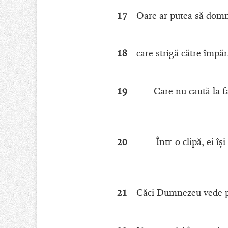
17
Oare ar putea să domne
18
care strigă către împăr
19
Care nu caută la fa
20
Într-o clipă, ei î
21
Căci Dumnezeu vede pur