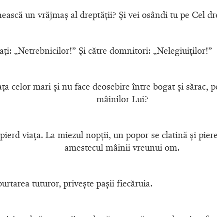
ască un vrăjmaş al dreptăţii? Şi vei osândi tu pe Cel dr
aţi: „Netrebnicilor!” Şi către domnitori: „Nelegiuiţilor!”
ţa celor mari şi nu face deosebire între bogat şi sărac, p
mâinilor Lui?
şi pierd viaţa. La miezul nopţii, un popor se clatină şi pier
amestecul mâinii vreunui om.
tarea tuturor, priveşte paşii fiecăruia.