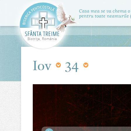
Casa mea se va chema o
pentru toate neamurile (
Iov
34