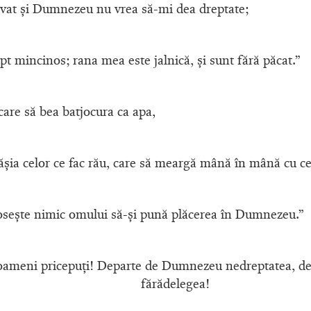
ovat şi Dumnezeu nu vrea să-mi dea dreptate;
pt mincinos; rana mea este jalnică, şi sunt fără păcat.”
care să bea batjocura ca apa,
ăşia celor ce fac rău, care să meargă mână în mână cu cei
oloseşte nimic omului să-şi pună plăcerea în Dumnezeu.”
 oameni pricepuţi! Departe de Dumnezeu nedreptatea, de
fărădelegea!