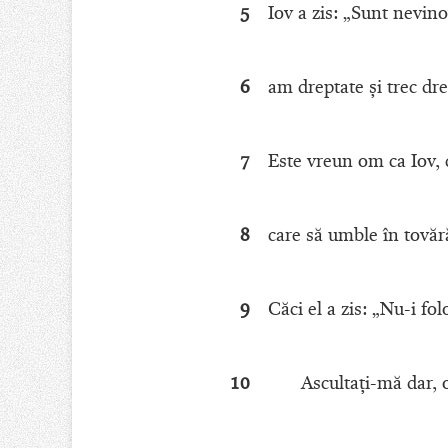
5
Iov a zis: „Sunt nevin
6
am dreptate şi trec dre
7
Este vreun om ca Iov, 
8
care să umble în tovăr
9
Căci el a zis: „Nu-i f
10
Ascultaţi-mă dar,