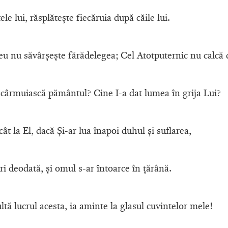
le lui, răsplăteşte fiecăruia după căile lui.
u nu săvârşeşte fărădelegea; Cel Atotputernic nu calcă 
 cârmuiască pământul? Cine I-a dat lumea în grija Lui?
t la El, dacă Şi-ar lua înapoi duhul şi suflarea,
eri deodată, şi omul s-ar întoarce în ţărână.
ltă lucrul acesta, ia aminte la glasul cuvintelor mele!