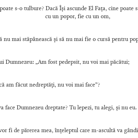
poate s-o tulbure? Dacă Îşi ascunde El Faţa, cine poate s
cu un popor, fie cu un om,
să nu mai stăpânească şi să nu mai fie o cursă pentru po
 lui Dumnezeu: „Am fost pedepsit, nu voi mai păcătui;
că am făcut nedreptăţi, nu voi mai face”?
a face Dumnezeu dreptate? Tu lepezi, tu alegi, şi nu eu. 
or fi de părerea mea, înţeleptul care m-ascultă va gând