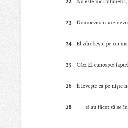
22
Nu este nici întuneric
23
Dumnezeu n-are nevoie
24
El zdrobeşte pe cei mari
25
Căci El cunoaşte faptel
26
Îi loveşte ca pe nişte n
28
ei au făcut să se î