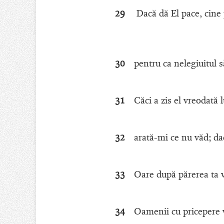
29
Dacă dă El pace, cine 
30
pentru ca nelegiuitul 
31
Căci a zis el vreodată
32
arată-mi ce nu văd; da
33
Oare după părerea ta v
34
Oamenii cu pricepere v