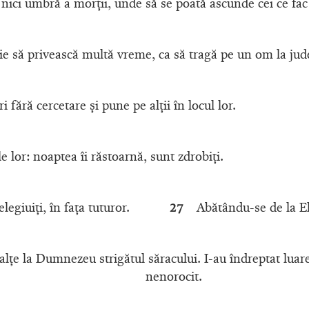
, nici umbră a morţii, unde să se poată ascunde cei ce fac
 să privească multă vreme, ca să tragă pe un om la jude
 fără cercetare şi pune pe alţii în locul lor.
e lor: noaptea îi răstoarnă, sunt zdrobiţi.
elegiuiţi, în faţa tuturor.
27
Abătându-se de la El 
nalţe la Dumnezeu strigătul săracului. I-au îndreptat luare
nenorocit.