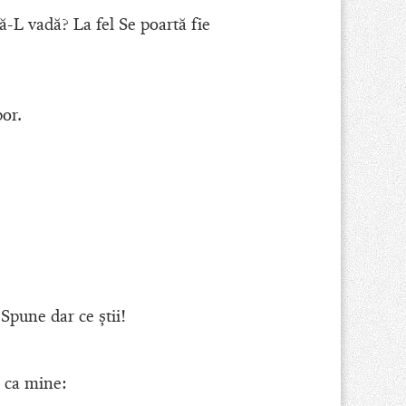
ă-L vadă? La fel Se poartă fie
por.
Spune dar ce ştii!
i ca mine: