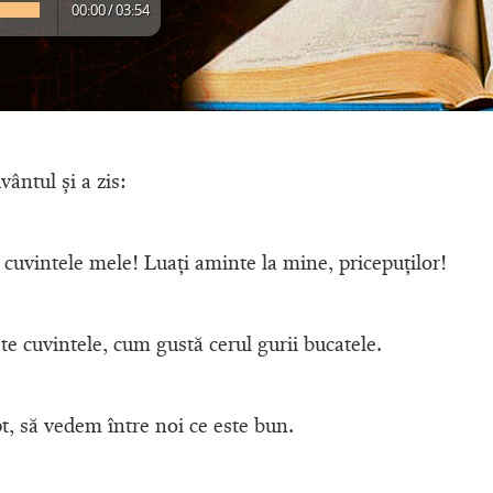
00:00
/
03:54
vântul şi a zis:
r, cuvintele mele! Luaţi aminte la mine, pricepuţilor!
e cuvintele, cum gustă cerul gurii bucatele.
t, să vedem între noi ce este bun.