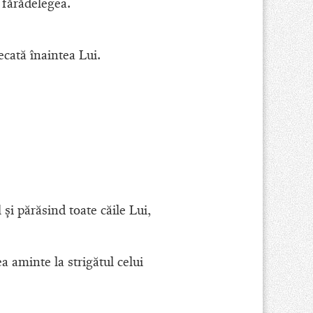
 fărădelegea.
cată înaintea Lui.
şi părăsind toate căile Lui,
a aminte la strigătul celui