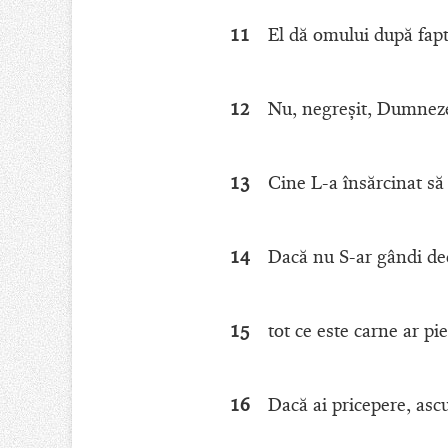
11
El dă omului după fapte
12
Nu, negreşit, Dumneze
13
Cine L-a însărcinat să
14
Dacă nu S-ar gândi decâ
15
tot ce este carne ar pi
16
Dacă ai pricepere, ascu