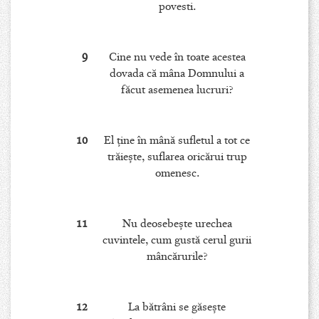
povesti.
9
Cine nu vede în toate acestea
dovada că mâna Domnului a
făcut asemenea lucruri?
10
El ţine în mână sufletul a tot ce
trăieşte, suflarea oricărui trup
omenesc.
11
Nu deosebeşte urechea
cuvintele, cum gustă cerul gurii
mâncărurile?
12
La bătrâni se găseşte