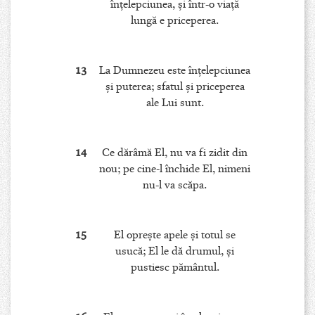
înţelepciunea, şi într-o viaţă
lungă e priceperea.
13
La Dumnezeu este înţelepciunea
şi puterea; sfatul şi priceperea
ale Lui sunt.
14
Ce dărâmă El, nu va fi zidit din
nou; pe cine-l închide El, nimeni
nu-l va scăpa.
15
El opreşte apele şi totul se
usucă; El le dă drumul, şi
pustiesc pământul.