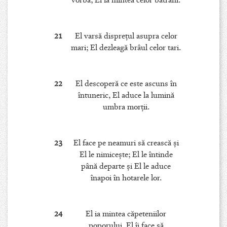
vorbă; El ia mintea celor bătrâni.
21
El varsă dispreţul asupra celor
mari; El dezleagă brâul celor tari.
22
El descoperă ce este ascuns în
întuneric, El aduce la lumină
umbra morţii.
23
El face pe neamuri să crească şi
El le nimiceşte; El le întinde
până departe şi El le aduce
înapoi în hotarele lor.
24
El ia mintea căpeteniilor
poporului, El îi face să