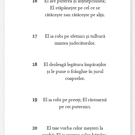
16
El are puterea şi înţelepciunea;
El stăpâneşte pe cel ce se
rătăceşte sau rătăceşte pe alţii.
17
El ia robi pe sfetnici şi tulbură
mintea judecătorilor.
18
El dezleagă legătura împăraţilor
şi le pune o frânghie în jurul
coapselor.
19
El ia robi pe preoţi; El răstoarnă
pe cei puternici.
20
El taie vorba celor meşteri la