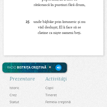
rătăcească în pustiuri fără drum,
25
unde bâjbâie prin întuneric şi nu
văd desluşit; El îi face să se
clatine ca nişte oameni beţi.
RADIO
BISTRIŢA CREŞTINĂ
Prezentare
Activităţi
Istoric
Copii
Crez
Tineret
Statut
Femeia creştină