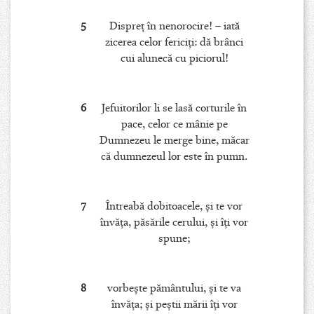
5
Dispreţ în nenorocire! – iată
zicerea celor fericiţi: dă brânci
cui alunecă cu piciorul!
6
Jefuitorilor li se lasă corturile în
pace, celor ce mânie pe
Dumnezeu le merge bine, măcar
că dumnezeul lor este în pumn.
7
Întreabă dobitoacele, şi te vor
învăţa, păsările cerului, şi îţi vor
spune;
8
vorbeşte pământului, şi te va
învăţa; şi peştii mării îţi vor