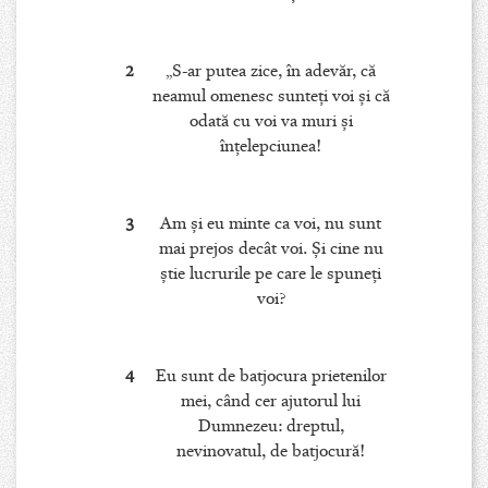
2
„S-ar putea zice, în adevăr, că
neamul omenesc sunteţi voi şi că
odată cu voi va muri şi
înţelepciunea!
3
Am şi eu minte ca voi, nu sunt
mai prejos decât voi. Şi cine nu
ştie lucrurile pe care le spuneţi
voi?
4
Eu sunt de batjocura prietenilor
mei, când cer ajutorul lui
Dumnezeu: dreptul,
nevinovatul, de batjocură!