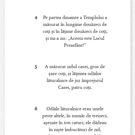
4
Pe partea dinainte a Templului a
măsurat în lungime douăzeci de
coţi şi în lăţime douăzeci de coţi;
şi mi-a zis: „Acesta este Locul
Preasfânt!”
5
A măsurat zidul casei, gros de
şase coţi, şi lăţimea odăilor
lăturalnice de jur împrejurul
Casei, patru coţi.
6
Odăile lăturalnice erau unele
peste altele, în număr de treizeci,
aşezate în trei caturi; ele dădeau
în nişte îmbucături de zid,