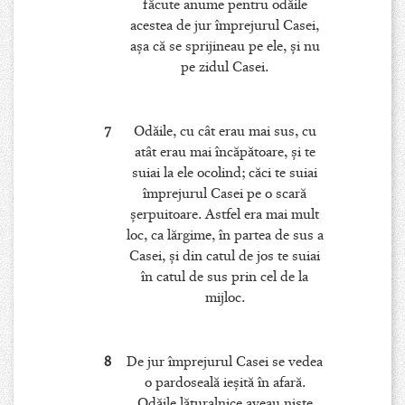
făcute anume pentru odăile
acestea de jur împrejurul Casei,
aşa că se sprijineau pe ele, şi nu
pe zidul Casei.
7
Odăile, cu cât erau mai sus, cu
atât erau mai încăpătoare, şi te
suiai la ele ocolind; căci te suiai
împrejurul Casei pe o scară
şerpuitoare. Astfel era mai mult
loc, ca lărgime, în partea de sus a
Casei, şi din catul de jos te suiai
în catul de sus prin cel de la
mijloc.
8
De jur împrejurul Casei se vedea
o pardoseală ieşită în afară.
Odăile lăturalnice aveau nişte