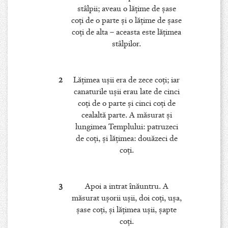
stâlpii; aveau o lăţime de şase
coţi de o parte şi o lăţime de şase
coţi de alta – aceasta este lăţimea
stâlpilor.
2
Lăţimea uşii era de zece coţi; iar
canaturile uşii erau late de cinci
coţi de o parte şi cinci coţi de
cealaltă parte. A măsurat şi
lungimea Templului: patruzeci
de coţi, şi lăţimea: douăzeci de
coţi.
3
Apoi a intrat înăuntru. A
măsurat uşorii uşii, doi coţi, uşa,
şase coţi, şi lăţimea uşii, şapte
coţi.