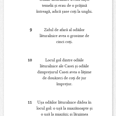
temelii şi erau de o prăjină
întreagă, adică şase coţi la unghi.
9
Zidul de afară al odăilor
lăturalnice avea o grosime de
cinci coţi.
10
Locul gol dintre odăile
lăturalnice ale Casei şi odăile
dimprejurul Casei avea o lăţime
de douăzeci de coţi de jur
împrejur.
11
Uşa odăilor lăturalnice dădea în
locul gol: o uşă la miazănoapte şi
o uşă la miazăzi; şi lărgimea