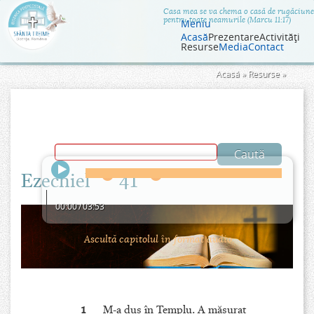
Jump to navigation
Casa mea se va chema o casă de rugăciune
pentru toate neamurile (Marcu 11:17)
Meniu
Acasă
Prezentare
Activităţi
Resurse
Media
Contact
Eşti
Acasă
»
Resurse
»
aici
Ezechiel
41
00:00
/
03:53
Ascultă capitolul în format audio.
1
M-a dus în Templu. A măsurat