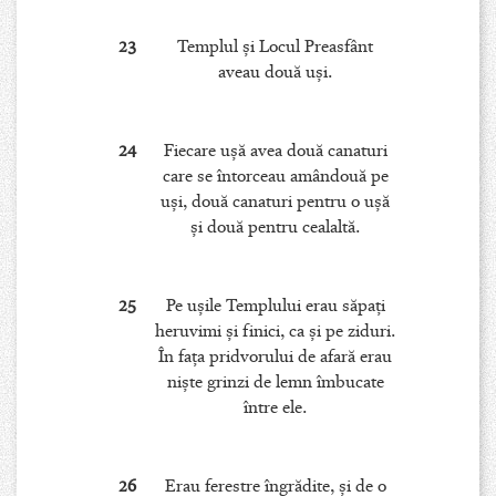
23
Templul şi Locul Preasfânt
aveau două uşi.
24
Fiecare uşă avea două canaturi
care se întorceau amândouă pe
uşi, două canaturi pentru o uşă
şi două pentru cealaltă.
25
Pe uşile Templului erau săpaţi
heruvimi şi finici, ca şi pe ziduri.
În faţa pridvorului de afară erau
nişte grinzi de lemn îmbucate
între ele.
26
Erau ferestre îngrădite, şi de o