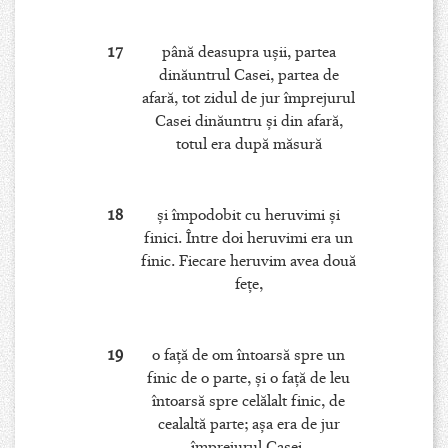
17
până deasupra uşii, partea
dinăuntrul Casei, partea de
afară, tot zidul de jur împrejurul
Casei dinăuntru şi din afară,
totul era după măsură
18
şi împodobit cu heruvimi şi
finici. Între doi heruvimi era un
finic. Fiecare heruvim avea două
feţe,
19
o faţă de om întoarsă spre un
finic de o parte, şi o faţă de leu
întoarsă spre celălalt finic, de
cealaltă parte; aşa era de jur
împrejurul Casei.