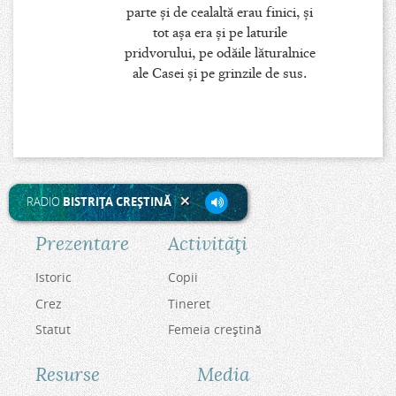
parte şi de cealaltă erau finici, şi
tot aşa era şi pe laturile
pridvorului, pe odăile lăturalnice
ale Casei şi pe grinzile de sus.
RADIO
BISTRIŢA CREŞTINĂ
Prezentare
Activităţi
Istoric
Copii
Crez
Tineret
Statut
Femeia creştină
Resurse
Media