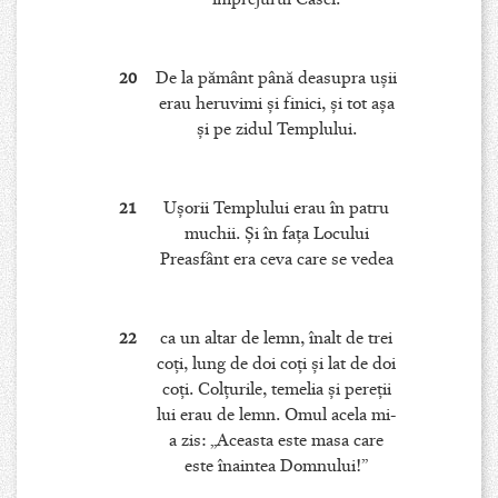
20
De la pământ până deasupra uşii
erau heruvimi şi finici, şi tot aşa
şi pe zidul Templului.
21
Uşorii Templului erau în patru
muchii. Şi în faţa Locului
Preasfânt era ceva care se vedea
22
ca un altar de lemn, înalt de trei
coţi, lung de doi coţi şi lat de doi
coţi. Colţurile, temelia şi pereţii
lui erau de lemn. Omul acela mi-
a zis: „Aceasta este masa care
este înaintea Domnului!”