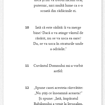
usca şi nu va trebui niciun braţ
puternic, nici multă lume ca s-o
scoată din rădăcinile ei.
10
Iată că este sădită: îi va merge
bine? Dacă o va atinge vântul de
răsărit, nu se va usca ea oare?
Da, se va usca în straturile unde
a odrăslit.”
11
Cuvântul Domnului mi-a vorbit
astfel:
12
„Spune casei acesteia răzvrătite:
„Nu ştiţi ce înseamnă aceasta?”
Şi spune: „Iată, împăratul
Babilonului a venit la Ierusalim,