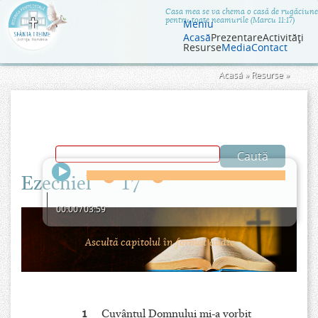
Jump to navigation
Casa mea se va chema o casă de rugăciune
pentru toate neamurile (Marcu 11:17)
Meniu
Acasă
Prezentare
Activităţi
Resurse
Media
Contact
Eşti
Acasă
»
Resurse
»
aici
Ezechiel
17
00:00
/
03:59
Ascultă capitolul în format audio.
1
Cuvântul Domnului mi-a vorbit