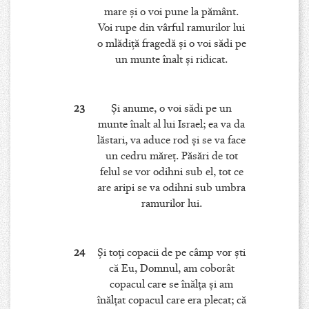
mare şi o voi pune la pământ.
Voi rupe din vârful ramurilor lui
o mlădiţă fragedă şi o voi sădi pe
un munte înalt şi ridicat.
23
Şi anume, o voi sădi pe un
munte înalt al lui Israel; ea va da
lăstari, va aduce rod şi se va face
un cedru măreţ. Păsări de tot
felul se vor odihni sub el, tot ce
are aripi se va odihni sub umbra
ramurilor lui.
24
Şi toţi copacii de pe câmp vor şti
că Eu, Domnul, am coborât
copacul care se înălţa şi am
înălţat copacul care era plecat; că