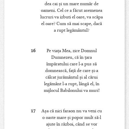
dea cai şi un mare număr de
oameni. Cel ce a făcut asemenea
lucruri va izbuti el oare, va scăpa
el oare? Cum să mai scape, dacă
a rupt legământul?
16
Pe viaţa Mea, zice Domnul
Dumnezeu, că în ţara
împăratului care l-a pus să
domnească, faţă de care şi-a
călcat jurământul şi al cărui
legământ l-a rupt, lângă el, în
mijlocul Babilonului va muri!
17
Aşa că nici faraon nu va veni cu
o oaste mare şi popor mult să-l
ajute în război, când se vor