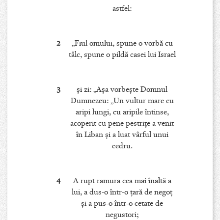
astfel:
2
„Fiul omului, spune o vorbă cu
tâlc, spune o pildă casei lui Israel
3
şi zi: „Aşa vorbeşte Domnul
Dumnezeu: „Un vultur mare cu
aripi lungi, cu aripile întinse,
acoperit cu pene pestriţe a venit
în Liban şi a luat vârful unui
cedru.
4
A rupt ramura cea mai înaltă a
lui, a dus-o într-o ţară de negoţ
şi a pus-o într-o cetate de
negustori;