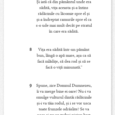
Şi iată că din pământul unde era
sădită, viţa aceasta şi-a întins
rădăcinile cu lăcomie spre el şi
şi-a îndreptat ramurile spre el ca
s-o ude mai mult decât pe stratul
în care era sădită.
8
Viţa era sădită într-un pământ
bun, lângă o apă mare, aşa ca să
facă mlădiţe, să dea rod şi să se
facă o viţă minunată.”
9
Spune, zice Domnul Dumnezeu,
îi va merge bine ei oare? Nu-i va
smulge vulturul dintâi rădăcinile
şi-i va tăia rodul, şi i se vor usca
toate frunzele odrăslite? Se va