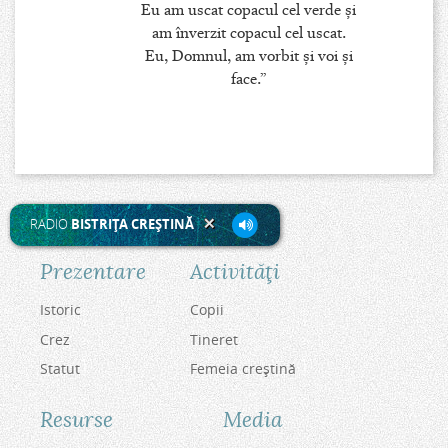
Eu am uscat copacul cel verde şi
am înverzit copacul cel uscat.
Eu, Domnul, am vorbit şi voi şi
face.”
RADIO
BISTRIŢA CREŞTINĂ
Prezentare
Activităţi
Istoric
Copii
Crez
Tineret
Statut
Femeia creştină
Resurse
Media