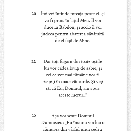
20
Îmi voi întinde mreaja peste el, şi
va fi prins în laţul Meu. Îl voi
duce în Babilon, şi acolo îl voi
judeca pentru abaterea săvârşită
de el faţă de Mine.
21
Dar toţi fugarii din toate oştile
lui vor cădea loviţi de sabie, şi
cei ce vor mai rămâne vor fi
risipiţi în toate vânturile. Şi veţi
şti că Eu, Domnul, am spus
aceste lucruri.”
22
Aşa vorbeşte Domnul
Dumnezeu: „Eu însumi voi lua o
rămurea din vârful unui cedru