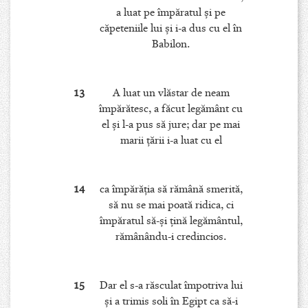
a luat pe împăratul şi pe
căpeteniile lui şi i-a dus cu el în
Babilon.
13
A luat un vlăstar de neam
împărătesc, a făcut legământ cu
el şi l-a pus să jure; dar pe mai
marii ţării i-a luat cu el
14
ca împărăţia să rămână smerită,
să nu se mai poată ridica, ci
împăratul să-şi ţină legământul,
rămânându-i credincios.
15
Dar el s-a răsculat împotriva lui
şi a trimis soli în Egipt ca să-i