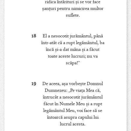
ridica întărituri şi se vor face
şanţuri pentru nimicirea multor
suflete.
18
El a nesocotit jurământul, până
într-atât că a rupt legământul, ba
încă şi-a dat mâna şi a făcut
toate aceste lucruri; nu va
scăpa!”
19
De aceea, aşa vorbeşte Domnul
Dumnezeu: „Pe viaţa Mea că,
întrucât a nesocotit jurământul
făcut în Numele Meu şi a rupt
legământul Meu, voi face să se
întoarcă asupra capului lui
lucrul acesta.