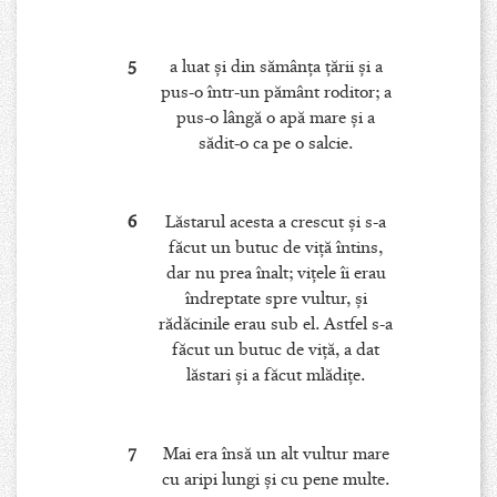
5
a luat şi din sămânţa ţării şi a
pus-o într-un pământ roditor; a
pus-o lângă o apă mare şi a
sădit-o ca pe o salcie.
6
Lăstarul acesta a crescut şi s-a
făcut un butuc de viţă întins,
dar nu prea înalt; viţele îi erau
îndreptate spre vultur, şi
rădăcinile erau sub el. Astfel s-a
făcut un butuc de viţă, a dat
lăstari şi a făcut mlădiţe.
7
Mai era însă un alt vultur mare
cu aripi lungi şi cu pene multe.