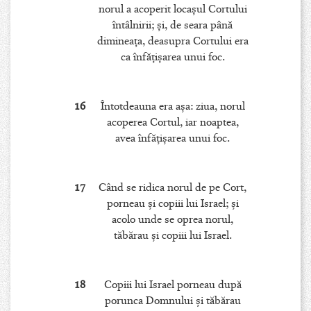
norul a acoperit locaşul Cortului
întâlnirii; şi, de seara până
dimineaţa, deasupra Cortului era
ca înfăţişarea unui foc.
16
Întotdeauna era aşa: ziua, norul
acoperea Cortul, iar noaptea,
avea înfăţişarea unui foc.
17
Când se ridica norul de pe Cort,
porneau şi copiii lui Israel; şi
acolo unde se oprea norul,
tăbărau şi copiii lui Israel.
18
Copiii lui Israel porneau după
porunca Domnului şi tăbărau