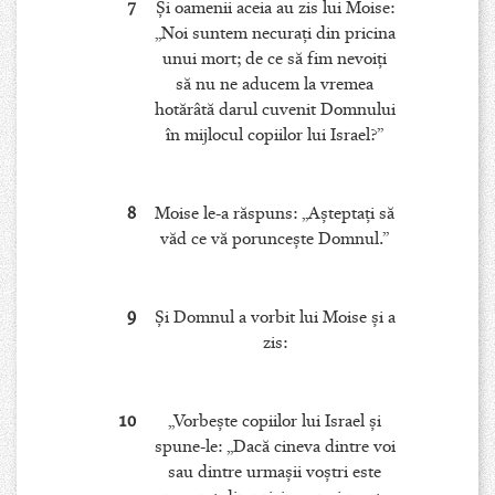
7
Şi oamenii aceia au zis lui Moise:
„Noi suntem necuraţi din pricina
unui mort; de ce să fim nevoiţi
să nu ne aducem la vremea
hotărâtă darul cuvenit Domnului
în mijlocul copiilor lui Israel?”
8
Moise le-a răspuns: „Aşteptaţi să
văd ce vă porunceşte Domnul.”
9
Şi Domnul a vorbit lui Moise şi a
zis:
10
„Vorbeşte copiilor lui Israel şi
spune-le: „Dacă cineva dintre voi
sau dintre urmaşii voştri este