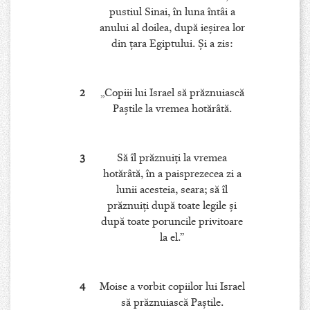
pustiul Sinai, în luna întâi a
anului al doilea, după ieşirea lor
din ţara Egiptului. Şi a zis:
2
„Copiii lui Israel să prăznuiască
Paştile la vremea hotărâtă.
3
Să îl prăznuiţi la vremea
hotărâtă, în a paisprezecea zi a
lunii acesteia, seara; să îl
prăznuiţi după toate legile şi
după toate poruncile privitoare
la el.”
4
Moise a vorbit copiilor lui Israel
să prăznuiască Paştile.