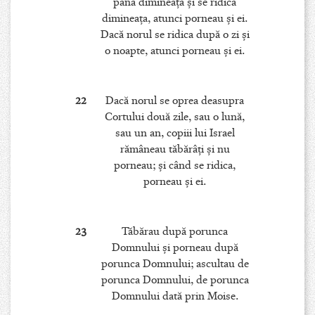
până dimineaţa şi se ridica
dimineaţa, atunci porneau şi ei.
Dacă norul se ridica după o zi şi
o noapte, atunci porneau şi ei.
22
Dacă norul se oprea deasupra
Cortului două zile, sau o lună,
sau un an, copiii lui Israel
rămâneau tăbărâţi şi nu
porneau; şi când se ridica,
porneau şi ei.
23
Tăbărau după porunca
Domnului şi porneau după
porunca Domnului; ascultau de
porunca Domnului, de porunca
Domnului dată prin Moise.