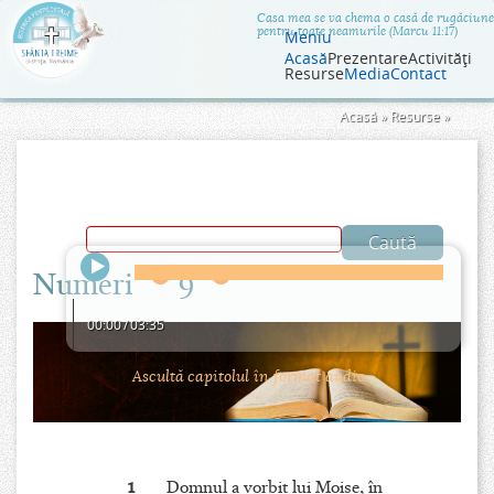
Jump to navigation
Casa mea se va chema o casă de rugăciune
pentru toate neamurile (Marcu 11:17)
Meniu
Acasă
Prezentare
Activităţi
Resurse
Media
Contact
Eşti
Acasă
»
Resurse
»
aici
Numeri
9
00:00
/
03:35
Ascultă capitolul în format audio.
1
Domnul a vorbit lui Moise, în