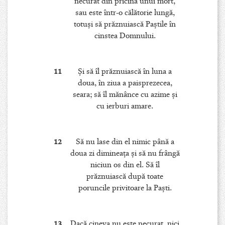
necurat din pricina unui mort,
sau este într-o călătorie lungă,
totuşi să prăznuiască Paştile în
cinstea Domnului.
11
Şi să îl prăznuiască în luna a
doua, în ziua a paisprezecea,
seara; să îl mănânce cu azime şi
cu ierburi amare.
12
Să nu lase din el nimic până a
doua zi dimineaţa şi să nu frângă
niciun os din el. Să îl
prăznuiască după toate
poruncile privitoare la Paşti.
13
Dacă cineva nu este necurat, nici