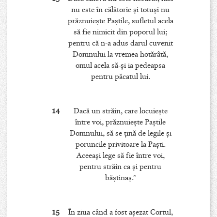
nu este în călătorie şi totuşi nu
prăznuieşte Paştile, sufletul acela
să fie nimicit din poporul lui;
pentru că n-a adus darul cuvenit
Domnului la vremea hotărâtă,
omul acela să-şi ia pedeapsa
pentru păcatul lui.
14
Dacă un străin, care locuieşte
între voi, prăznuieşte Paştile
Domnului, să se ţină de legile şi
poruncile privitoare la Paşti.
Aceeaşi lege să fie între voi,
pentru străin ca şi pentru
băştinaş.”
15
În ziua când a fost aşezat Cortul,