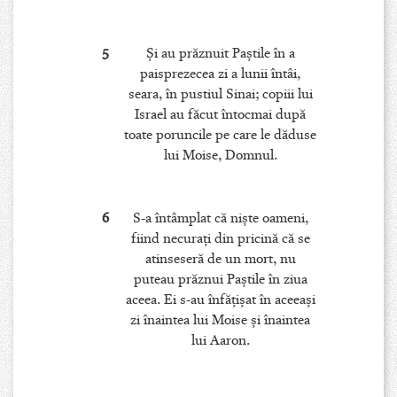
5
Şi au prăznuit Paştile în a
paisprezecea zi a lunii întâi,
seara, în pustiul Sinai; copiii lui
Israel au făcut întocmai după
toate poruncile pe care le dăduse
lui Moise, Domnul.
6
S-a întâmplat că nişte oameni,
fiind necuraţi din pricină că se
atinseseră de un mort, nu
puteau prăznui Paştile în ziua
aceea. Ei s-au înfăţişat în aceeaşi
zi înaintea lui Moise şi înaintea
lui Aaron.