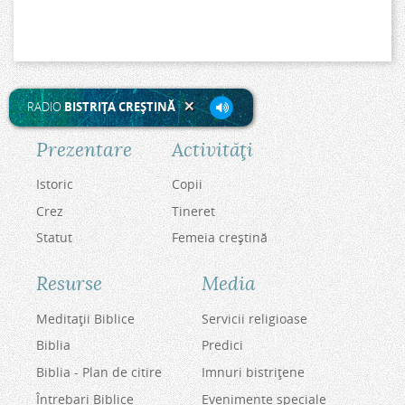
RADIO
BISTRIŢA CREŞTINĂ
Prezentare
Activităţi
Istoric
Copii
Crez
Tineret
Statut
Femeia creştină
Resurse
Media
Meditaţii Biblice
Servicii religioase
Biblia
Predici
Biblia - Plan de citire
Imnuri bistriţene
Întrebari Biblice
Evenimente speciale