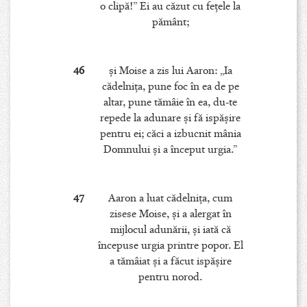
o clipă!” Ei au căzut cu feţele la
pământ;
46
şi Moise a zis lui Aaron: „Ia
cădelniţa, pune foc în ea de pe
altar, pune tămâie în ea, du-te
repede la adunare şi fă ispăşire
pentru ei; căci a izbucnit mânia
Domnului şi a început urgia.”
47
Aaron a luat cădelniţa, cum
zisese Moise, şi a alergat în
mijlocul adunării, şi iată că
începuse urgia printre popor. El
a tămâiat şi a făcut ispăşire
pentru norod.