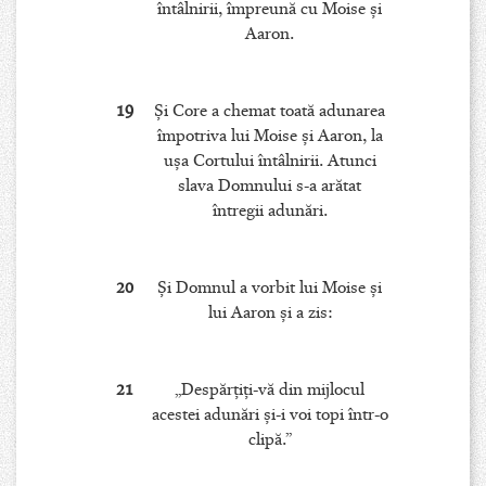
întâlnirii, împreună cu Moise şi
Aaron.
19
Şi Core a chemat toată adunarea
împotriva lui Moise şi Aaron, la
uşa Cortului întâlnirii. Atunci
slava Domnului s-a arătat
întregii adunări.
20
Şi Domnul a vorbit lui Moise şi
lui Aaron şi a zis:
21
„Despărţiţi-vă din mijlocul
acestei adunări şi-i voi topi într-o
clipă.”