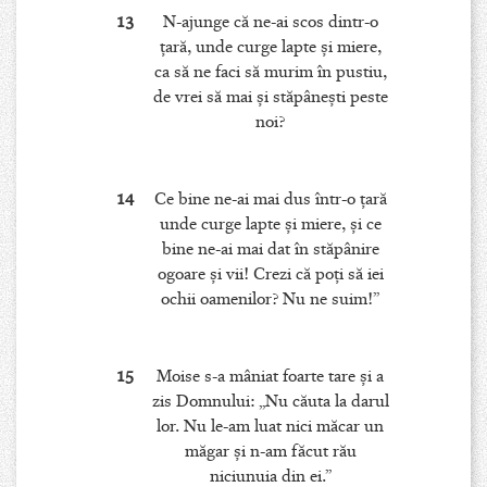
13
N-ajunge că ne-ai scos dintr-o
ţară, unde curge lapte şi miere,
ca să ne faci să murim în pustiu,
de vrei să mai şi stăpâneşti peste
noi?
14
Ce bine ne-ai mai dus într-o ţară
unde curge lapte şi miere, şi ce
bine ne-ai mai dat în stăpânire
ogoare şi vii! Crezi că poţi să iei
ochii oamenilor? Nu ne suim!”
15
Moise s-a mâniat foarte tare şi a
zis Domnului: „Nu căuta la darul
lor. Nu le-am luat nici măcar un
măgar şi n-am făcut rău
niciunuia din ei.”