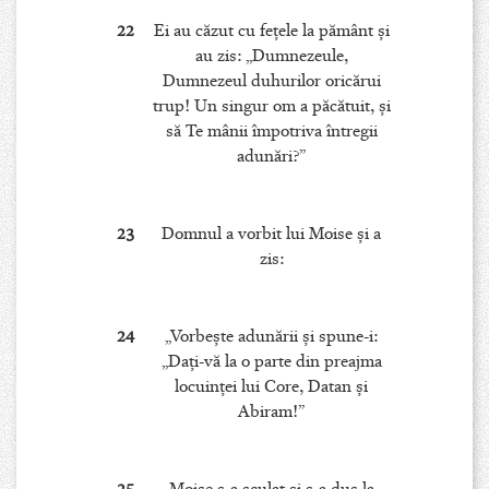
22
Ei au căzut cu feţele la pământ şi
au zis: „Dumnezeule,
Dumnezeul duhurilor oricărui
trup! Un singur om a păcătuit, şi
să Te mânii împotriva întregii
adunări?”
23
Domnul a vorbit lui Moise şi a
zis:
24
„Vorbeşte adunării şi spune-i:
„Daţi-vă la o parte din preajma
locuinţei lui Core, Datan şi
Abiram!”