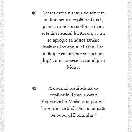
40
Acesta este un semn de aducere
aminte pentru copiii lui Israel,
pentru ca niciun străin, care nu
este din neamul lui Aaron, să nu
se apropie să aducă tămâie
înaintea Domnului şi să nu i se
întâmple ca lui Core şi cetei lui,
după cum spusese Domnul prin
Moise.
41
A doua zi, toată adunarea
copiilor lui Israel a cârtit
împotriva lui Moise şi împotriva
lui Aaron, zicând: „Voi aţi omorât
pe poporul Domnului!”