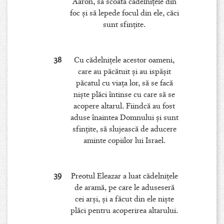
Aaron, să scoată cădelniţele din
foc şi să lepede focul din ele, căci
sunt sfinţite.
38
Cu cădelniţele acestor oameni,
care au păcătuit şi au ispăşit
păcatul cu viaţa lor, să se facă
nişte plăci întinse cu care să se
acopere altarul. Fiindcă au fost
aduse înaintea Domnului şi sunt
sfinţite, să slujească de aducere
aminte copiilor lui Israel.
39
Preotul Eleazar a luat cădelniţele
de aramă, pe care le aduseseră
cei arşi, şi a făcut din ele nişte
plăci pentru acoperirea altarului.