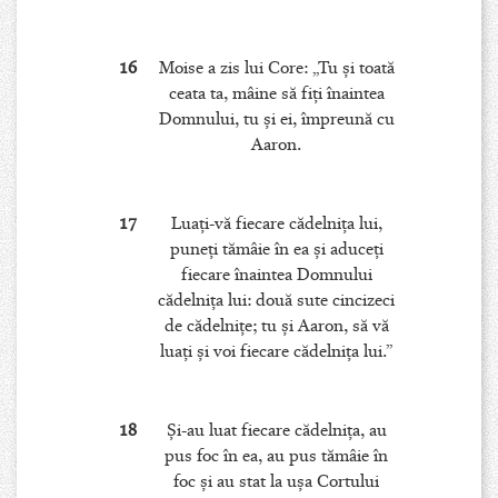
16
Moise a zis lui Core: „Tu şi toată
ceata ta, mâine să fiţi înaintea
Domnului, tu şi ei, împreună cu
Aaron.
17
Luaţi-vă fiecare cădelniţa lui,
puneţi tămâie în ea şi aduceţi
fiecare înaintea Domnului
cădelniţa lui: două sute cincizeci
de cădelniţe; tu şi Aaron, să vă
luaţi şi voi fiecare cădelniţa lui.”
18
Şi-au luat fiecare cădelniţa, au
pus foc în ea, au pus tămâie în
foc şi au stat la uşa Cortului