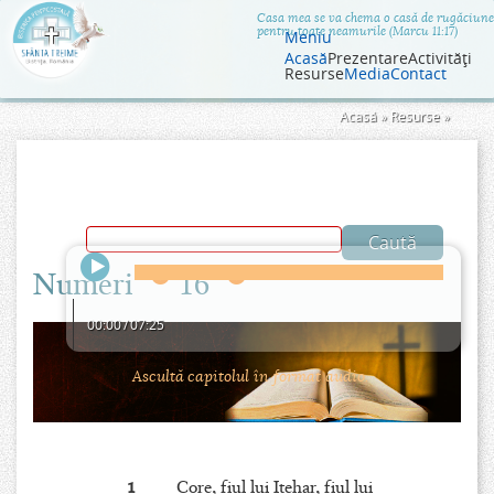
Jump to navigation
Casa mea se va chema o casă de rugăciune
pentru toate neamurile (Marcu 11:17)
Meniu
Acasă
Prezentare
Activităţi
Resurse
Media
Contact
Eşti
Acasă
»
Resurse
»
aici
Numeri
16
00:00
/
07:25
Ascultă capitolul în format audio.
1
Core, fiul lui Iţehar, fiul lui