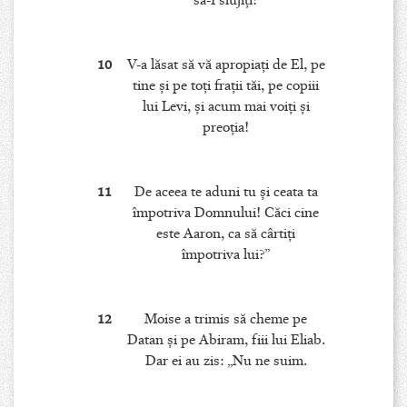
să-I slujiţi?
10
V-a lăsat să vă apropiaţi de El, pe
tine şi pe toţi fraţii tăi, pe copiii
lui Levi, şi acum mai voiţi şi
preoţia!
11
De aceea te aduni tu şi ceata ta
împotriva Domnului! Căci cine
este Aaron, ca să cârtiţi
împotriva lui?”
12
Moise a trimis să cheme pe
Datan şi pe Abiram, fiii lui Eliab.
Dar ei au zis: „Nu ne suim.