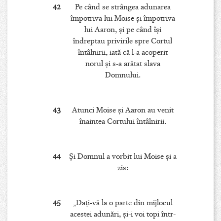
42
Pe când se strângea adunarea
împotriva lui Moise şi împotriva
lui Aaron, şi pe când îşi
îndreptau privirile spre Cortul
întâlnirii, iată că l-a acoperit
norul şi s-a arătat slava
Domnului.
43
Atunci Moise şi Aaron au venit
înaintea Cortului întâlnirii.
44
Şi Domnul a vorbit lui Moise şi a
zis:
45
„Daţi-vă la o parte din mijlocul
acestei adunări, şi-i voi topi într-