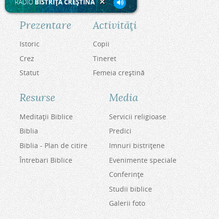
RADIO
BISTRIŢA CREŞTINĂ
Prezentare
Activităţi
Istoric
Copii
Crez
Tineret
Statut
Femeia creştină
Resurse
Media
Meditaţii Biblice
Servicii religioase
Biblia
Predici
Biblia - Plan de citire
Imnuri bistriţene
Întrebari Biblice
Evenimente speciale
Conferinţe
Studii biblice
Galerii foto