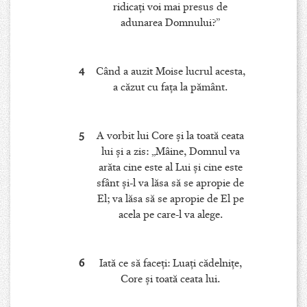
ridicaţi voi mai presus de
adunarea Domnului?”
4
Când a auzit Moise lucrul acesta,
a căzut cu faţa la pământ.
5
A vorbit lui Core şi la toată ceata
lui şi a zis: „Mâine, Domnul va
arăta cine este al Lui şi cine este
sfânt şi-l va lăsa să se apropie de
El; va lăsa să se apropie de El pe
acela pe care-l va alege.
6
Iată ce să faceţi: Luaţi cădelniţe,
Core şi toată ceata lui.