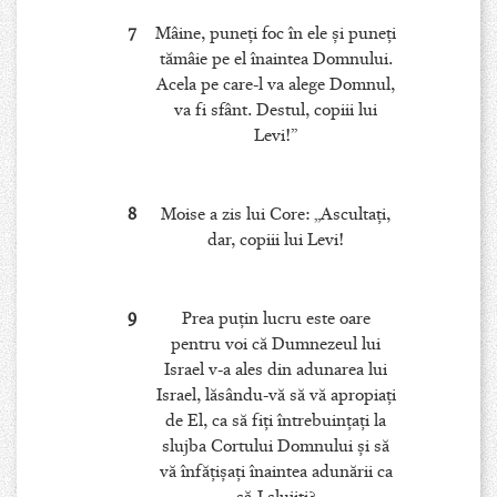
7
Mâine, puneţi foc în ele şi puneţi
tămâie pe el înaintea Domnului.
Acela pe care-l va alege Domnul,
va fi sfânt. Destul, copiii lui
Levi!”
8
Moise a zis lui Core: „Ascultaţi,
dar, copiii lui Levi!
9
Prea puţin lucru este oare
pentru voi că Dumnezeul lui
Israel v-a ales din adunarea lui
Israel, lăsându-vă să vă apropiaţi
de El, ca să fiţi întrebuinţaţi la
slujba Cortului Domnului şi să
vă înfăţişaţi înaintea adunării ca