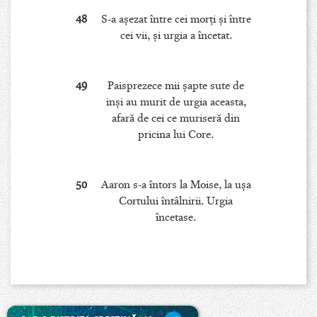
48
S-a aşezat între cei morţi şi între
cei vii, şi urgia a încetat.
49
Paisprezece mii şapte sute de
inşi au murit de urgia aceasta,
afară de cei ce muriseră din
pricina lui Core.
50
Aaron s-a întors la Moise, la uşa
Cortului întâlnirii. Urgia
încetase.