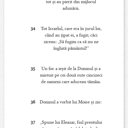
tot şi au pierit din mijlocul
adunării.
34
Tot Israelul, care era în jurul lor,
când au ţipat ei, a fugit; căci
ziceau: „Să fugim ca să nu ne
înghită pământul!”
35
Un foc a ieşit de la Domnul şi a
mistuit pe cei două sute cincizeci
de oameni care aduceau tămâia.
36
Domnul a vorbit lui Moise şi zis:
37
„Spune lui Eleazar, fiul preotului