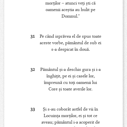
morţilor – atunci veţi şti că
oamenii aceştia au hulit pe
Domnul.”
31
Pe când isprăvea el de spus toate
aceste vorbe, pământul de sub ei
s-a despicat în două.
32
Pământul şi-a deschis gura şi i-a
înghiţit, pe ei şi casele lor,
împreună cu toţi oamenii lui
Core şi toate averile lor.
33
Şi s-au coborât astfel de vii în
Locuinţa morţilor, ei şi tot ce
aveau; pământul i-a acoperit de