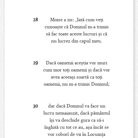
28
Moise a zis: „Iată cum veţi
cunoaşte că Domnul m-a trimis
să fac toate aceste lucruri şi că
nu lucrez din capul meu.
29
Dacă oamenii aceştia vor muri
cum mor toţi oamenii şi dacă vor
avea aceeaşi soartă ca toţi
oamenii, nu m-a trimis Domnul;
30
dar dacă Domnul va face un
lucru nemaiauzit, dacă pământul
îşi va deschide gura ca să-i
înghită cu tot ce au, aşa încât se
vor coborî de vii în Locuinţa