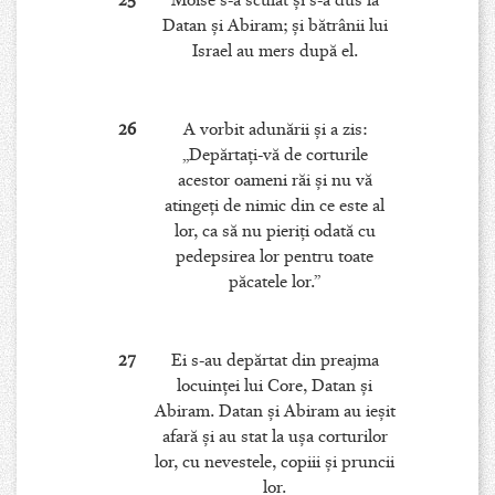
25
Moise s-a sculat şi s-a dus la
Datan şi Abiram; şi bătrânii lui
Israel au mers după el.
26
A vorbit adunării şi a zis:
„Depărtaţi-vă de corturile
acestor oameni răi şi nu vă
atingeţi de nimic din ce este al
lor, ca să nu pieriţi odată cu
pedepsirea lor pentru toate
păcatele lor.”
27
Ei s-au depărtat din preajma
locuinţei lui Core, Datan şi
Abiram. Datan şi Abiram au ieşit
afară şi au stat la uşa corturilor
lor, cu nevestele, copiii şi pruncii
lor.