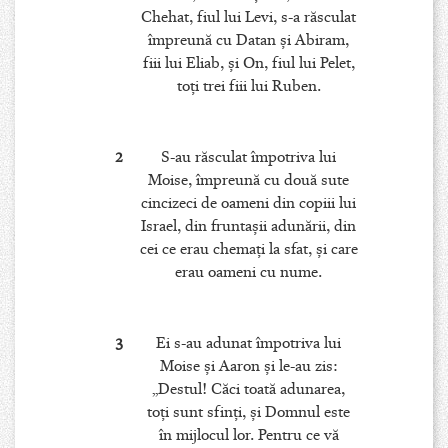
Chehat, fiul lui Levi, s-a răsculat
împreună cu Datan şi Abiram,
fiii lui Eliab, şi On, fiul lui Pelet,
toţi trei fiii lui Ruben.
2
S-au răsculat împotriva lui
Moise, împreună cu două sute
cincizeci de oameni din copiii lui
Israel, din fruntaşii adunării, din
cei ce erau chemaţi la sfat, şi care
erau oameni cu nume.
3
Ei s-au adunat împotriva lui
Moise şi Aaron şi le-au zis:
„Destul! Căci toată adunarea,
toţi sunt sfinţi, şi Domnul este
în mijlocul lor. Pentru ce vă