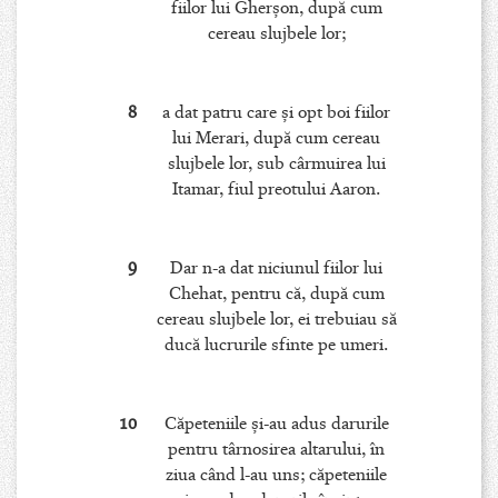
fiilor lui Gherşon, după cum
cereau slujbele lor;
8
a dat patru care şi opt boi fiilor
lui Merari, după cum cereau
slujbele lor, sub cârmuirea lui
Itamar, fiul preotului Aaron.
9
Dar n-a dat niciunul fiilor lui
Chehat, pentru că, după cum
cereau slujbele lor, ei trebuiau să
ducă lucrurile sfinte pe umeri.
10
Căpeteniile şi-au adus darurile
pentru târnosirea altarului, în
ziua când l-au uns; căpeteniile