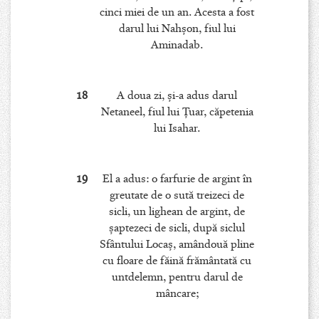
cinci miei de un an. Acesta a fost
darul lui Nahşon, fiul lui
Aminadab.
18
A doua zi, şi-a adus darul
Netaneel, fiul lui Ţuar, căpetenia
lui Isahar.
19
El a adus: o farfurie de argint în
greutate de o sută treizeci de
sicli, un lighean de argint, de
şaptezeci de sicli, după siclul
Sfântului Locaş, amândouă pline
cu floare de făină frământată cu
untdelemn, pentru darul de
mâncare;