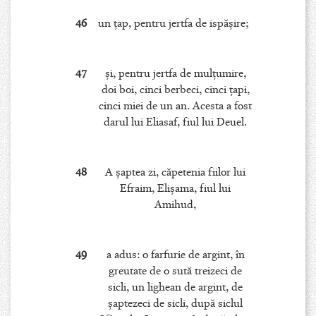
46
un ţap, pentru jertfa de ispăşire;
47
şi, pentru jertfa de mulţumire,
doi boi, cinci berbeci, cinci ţapi,
cinci miei de un an. Acesta a fost
darul lui Eliasaf, fiul lui Deuel.
48
A şaptea zi, căpetenia fiilor lui
Efraim, Elişama, fiul lui
Amihud,
49
a adus: o farfurie de argint, în
greutate de o sută treizeci de
sicli, un lighean de argint, de
şaptezeci de sicli, după siclul