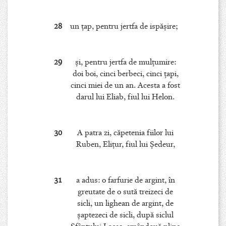
28
un ţap, pentru jertfa de ispăşire;
29
şi, pentru jertfa de mulţumire:
doi boi, cinci berbeci, cinci ţapi,
cinci miei de un an. Acesta a fost
darul lui Eliab, fiul lui Helon.
30
A patra zi, căpetenia fiilor lui
Ruben, Eliţur, fiul lui Şedeur,
31
a adus: o farfurie de argint, în
greutate de o sută treizeci de
sicli, un lighean de argint, de
şaptezeci de sicli, după siclul