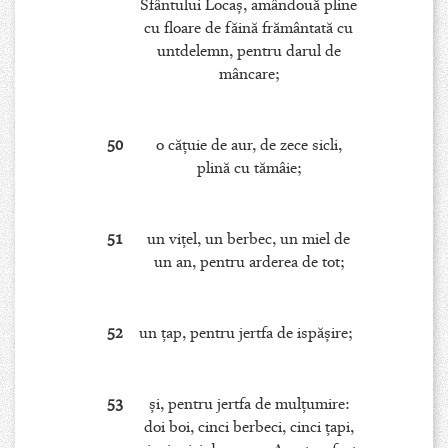
Sfântului Locaş, amândouă pline
cu floare de făină frământată cu
untdelemn, pentru darul de
mâncare;
50
o căţuie de aur, de zece sicli,
plină cu tămâie;
51
un viţel, un berbec, un miel de
un an, pentru arderea de tot;
52
un ţap, pentru jertfa de ispăşire;
53
şi, pentru jertfa de mulţumire:
doi boi, cinci berbeci, cinci ţapi,