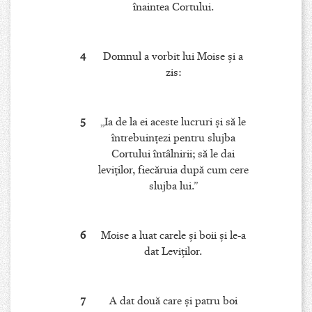
înaintea Cortului.
4
Domnul a vorbit lui Moise şi a
zis:
5
„Ia de la ei aceste lucruri şi să le
întrebuinţezi pentru slujba
Cortului întâlnirii; să le dai
leviţilor, fiecăruia după cum cere
slujba lui.”
6
Moise a luat carele şi boii şi le-a
dat Leviţilor.
7
A dat două care şi patru boi