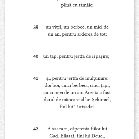
plină cu tămâie;
39
un viţel, un berbec, un miel de
un an, pentru arderea de tot;
40
un ţap, pentru jertfa de ispăşire;
41
şi, pentru jertfa de mulţumire:
doi boi, cinci berbeci, cinci ţapi,
cinci miei de un an. Acesta a fost
darul de mâncare al lui Şelumiel,
fiul lui Ţurişadai.
42
A şasea zi, căpetenia fiilor lui
Gad, Eliasaf, fiul lui Deuel,