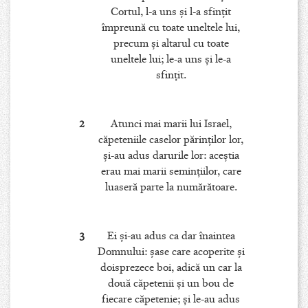
Cortul, l-a uns şi l-a sfinţit
împreună cu toate uneltele lui,
precum şi altarul cu toate
uneltele lui; le-a uns şi le-a
sfinţit.
2
Atunci mai marii lui Israel,
căpeteniile caselor părinţilor lor,
şi-au adus darurile lor: aceştia
erau mai marii seminţiilor, care
luaseră parte la numărătoare.
3
Ei şi-au adus ca dar înaintea
Domnului: şase care acoperite şi
doisprezece boi, adică un car la
două căpetenii şi un bou de
fiecare căpetenie; şi le-au adus