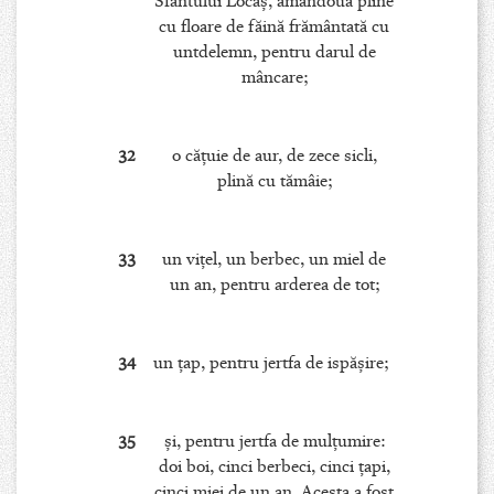
Sfântului Locaş, amândouă pline
cu floare de făină frământată cu
untdelemn, pentru darul de
mâncare;
32
o căţuie de aur, de zece sicli,
plină cu tămâie;
33
un viţel, un berbec, un miel de
un an, pentru arderea de tot;
34
un ţap, pentru jertfa de ispăşire;
35
şi, pentru jertfa de mulţumire:
doi boi, cinci berbeci, cinci ţapi,
cinci miei de un an. Acesta a fost