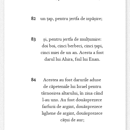
82
un ţap, pentru jertfa de ispăşire;
83
şi, pentru jertfa de mulţumire:
doi boi, cinci berbeci, cinci ţapi,
cinci miei de un an. Acesta a fost
darul lui Ahira, fiul lui Enan.
84
Acestea au fost darurile aduse
de căpeteniile lui Israel pentru
târnosirea altarului, în ziua când
l-au uns. Au fost douăsprezece
farfurii de argint, douăsprezece
lighene de argint, douăsprezece
căţui de aur;