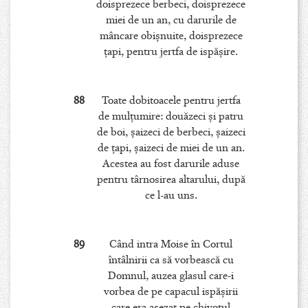
doisprezece berbeci, doisprezece
miei de un an, cu darurile de
mâncare obişnuite, doisprezece
ţapi, pentru jertfa de ispăşire.
88
Toate dobitoacele pentru jertfa
de mulţumire: douăzeci şi patru
de boi, şaizeci de berbeci, şaizeci
de ţapi, şaizeci de miei de un an.
Acestea au fost darurile aduse
pentru târnosirea altarului, după
ce l-au uns.
89
Când intra Moise în Cortul
întâlnirii ca să vorbească cu
Domnul, auzea glasul care-i
vorbea de pe capacul ispăşirii
care era aşezat pe chivotul