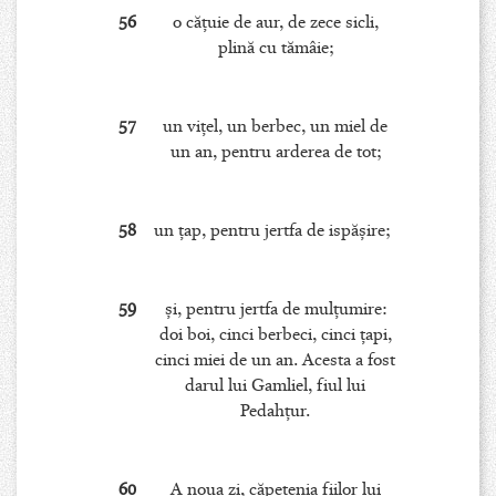
56
o căţuie de aur, de zece sicli,
plină cu tămâie;
57
un viţel, un berbec, un miel de
un an, pentru arderea de tot;
58
un ţap, pentru jertfa de ispăşire;
59
şi, pentru jertfa de mulţumire:
doi boi, cinci berbeci, cinci ţapi,
cinci miei de un an. Acesta a fost
darul lui Gamliel, fiul lui
Pedahţur.
60
A noua zi, căpetenia fiilor lui