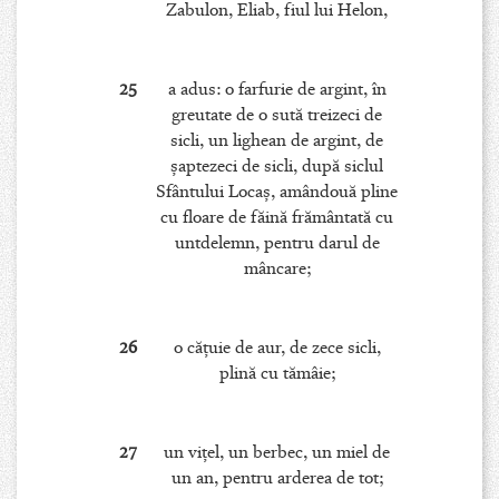
Zabulon, Eliab, fiul lui Helon,
25
a adus: o farfurie de argint, în
greutate de o sută treizeci de
sicli, un lighean de argint, de
şaptezeci de sicli, după siclul
Sfântului Locaş, amândouă pline
cu floare de făină frământată cu
untdelemn, pentru darul de
mâncare;
26
o căţuie de aur, de zece sicli,
plină cu tămâie;
27
un viţel, un berbec, un miel de
un an, pentru arderea de tot;