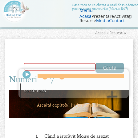
Jump to navigation
Casa mea se va chema o casă de rugăciune
pentru toate neamurile (Marcu 11:17)
Meniu
Acasă
Prezentare
Activităţi
Resurse
Media
Contact
Eşti
Acasă
»
Resurse
»
aici
Numeri
7
00:00
/
10:33
Ascultă capitolul în format audio.
1
Când a isprăvit Moise de aşezat