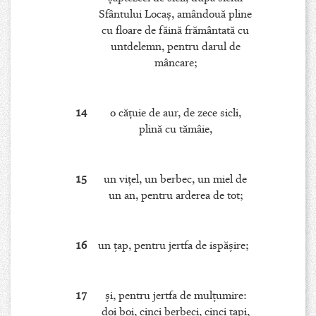
Sfântului Locaş, amândouă pline
cu floare de făină frământată cu
untdelemn, pentru darul de
mâncare;
14
o căţuie de aur, de zece sicli,
plină cu tămâie,
15
un viţel, un berbec, un miel de
un an, pentru arderea de tot;
16
un ţap, pentru jertfa de ispăşire;
17
şi, pentru jertfa de mulţumire:
doi boi, cinci berbeci, cinci ţapi,