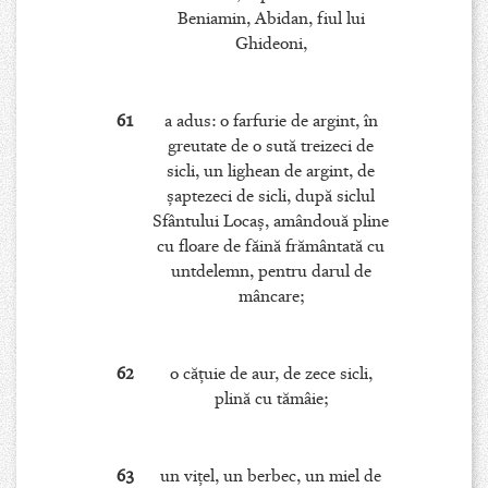
Beniamin, Abidan, fiul lui
Ghideoni,
61
a adus: o farfurie de argint, în
greutate de o sută treizeci de
sicli, un lighean de argint, de
şaptezeci de sicli, după siclul
Sfântului Locaş, amândouă pline
cu floare de făină frământată cu
untdelemn, pentru darul de
mâncare;
62
o căţuie de aur, de zece sicli,
plină cu tămâie;
63
un viţel, un berbec, un miel de