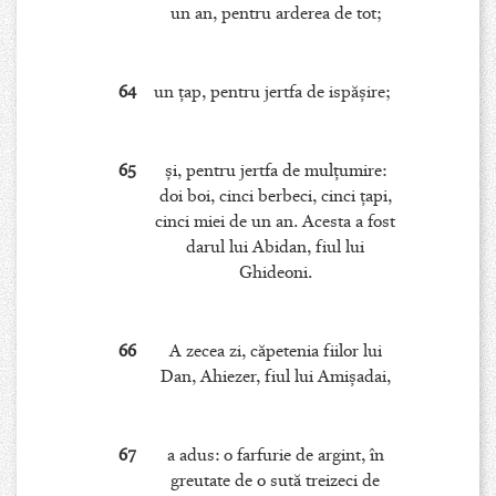
un an, pentru arderea de tot;
64
un ţap, pentru jertfa de ispăşire;
65
şi, pentru jertfa de mulţumire:
doi boi, cinci berbeci, cinci ţapi,
cinci miei de un an. Acesta a fost
darul lui Abidan, fiul lui
Ghideoni.
66
A zecea zi, căpetenia fiilor lui
Dan, Ahiezer, fiul lui Amişadai,
67
a adus: o farfurie de argint, în
greutate de o sută treizeci de