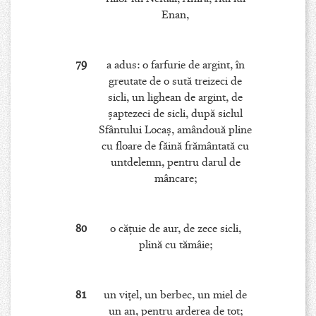
Enan,
79
a adus: o farfurie de argint, în
greutate de o sută treizeci de
sicli, un lighean de argint, de
şaptezeci de sicli, după siclul
Sfântului Locaş, amândouă pline
cu floare de făină frământată cu
untdelemn, pentru darul de
mâncare;
80
o căţuie de aur, de zece sicli,
plină cu tămâie;
81
un viţel, un berbec, un miel de
un an, pentru arderea de tot;