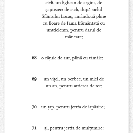
sicli, un lighean de argint, de
şaptezeci de sicli, după siclul
Sfântului Locaş, amândouă pline
cu floare de făină frământată cu
untdelemn, pentru darul de
mâncare;
68
o căţuie de aur, plină cu tămâie;
69
un viţel, un berbec, un miel de
un an, pentru arderea de tot;
70
un ţap, pentru jertfa de ispăşire;
71
şi, pentru jertfa de mulţumire: