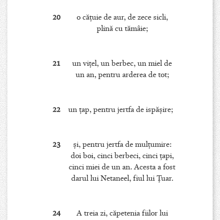
20
o căţuie de aur, de zece sicli,
plină cu tămâie;
21
un viţel, un berbec, un miel de
un an, pentru arderea de tot;
22
un ţap, pentru jertfa de ispăşire;
23
şi, pentru jertfa de mulţumire:
doi boi, cinci berbeci, cinci ţapi,
cinci miei de un an. Acesta a fost
darul lui Netaneel, fiul lui Ţuar.
24
A treia zi, căpetenia fiilor lui