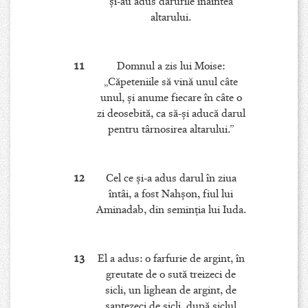
şi-au adus darurile înaintea
altarului.
11
Domnul a zis lui Moise:
„Căpeteniile să vină unul câte
unul, şi anume fiecare în câte o
zi deosebită, ca să-şi aducă darul
pentru târnosirea altarului.”
12
Cel ce şi-a adus darul în ziua
întâi, a fost Nahşon, fiul lui
Aminadab, din seminţia lui Iuda.
13
El a adus: o farfurie de argint, în
greutate de o sută treizeci de
sicli, un lighean de argint, de
şaptezeci de sicli, după siclul