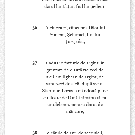
darul lui Eliţur, fiul lui Şedeur.
36
A cincea zi, căpetenia fiilor lui
Simeon, Şelumiel, fiul lui
Ţurişadai,
37
a adus: o farfurie de argint, în
greutate de o sută treizeci de
sicli, un lighean de argint, de
şaptezeci de sicli, după siclul
Sfântului Locaş, amândouă pline
cu floare de făină frământată cu
untdelemn, pentru darul de
mâncare;
38
o căţuie de aur, de zece sicli,