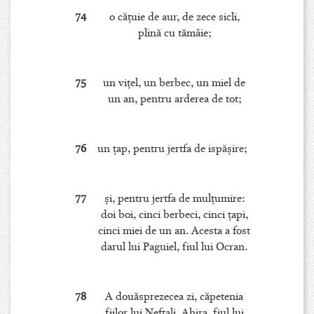
74
o căţuie de aur, de zece sicli,
plină cu tămâie;
75
un viţel, un berbec, un miel de
un an, pentru arderea de tot;
76
un ţap, pentru jertfa de ispăşire;
77
şi, pentru jertfa de mulţumire:
doi boi, cinci berbeci, cinci ţapi,
cinci miei de un an. Acesta a fost
darul lui Paguiel, fiul lui Ocran.
78
A douăsprezecea zi, căpetenia
fiilor lui Neftali, Ahira, fiul lui