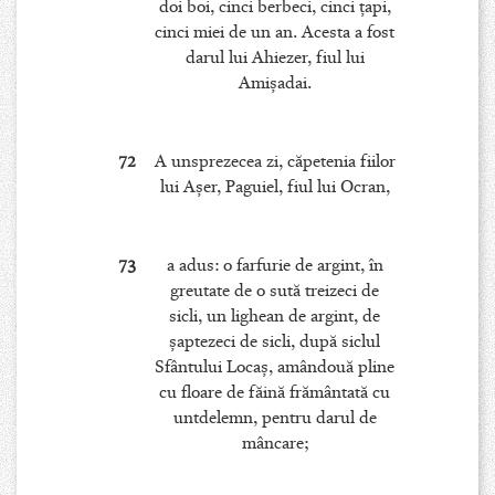
doi boi, cinci berbeci, cinci ţapi,
cinci miei de un an. Acesta a fost
darul lui Ahiezer, fiul lui
Amişadai.
72
A unsprezecea zi, căpetenia fiilor
lui Aşer, Paguiel, fiul lui Ocran,
73
a adus: o farfurie de argint, în
greutate de o sută treizeci de
sicli, un lighean de argint, de
şaptezeci de sicli, după siclul
Sfântului Locaş, amândouă pline
cu floare de făină frământată cu
untdelemn, pentru darul de
mâncare;