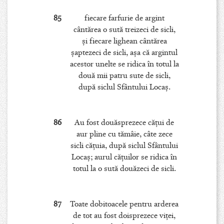
85
fiecare farfurie de argint
cântărea o sută treizeci de sicli,
şi fiecare lighean cântărea
şaptezeci de sicli, aşa că argintul
acestor unelte se ridica în totul la
două mii patru sute de sicli,
după siclul Sfântului Locaş.
86
Au fost douăsprezece căţui de
aur pline cu tămâie, câte zece
sicli căţuia, după siclul Sfântului
Locaş; aurul căţuilor se ridica în
totul la o sută douăzeci de sicli.
87
Toate dobitoacele pentru arderea
de tot au fost doisprezece viţei,