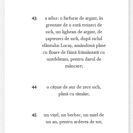
43
a adus: o farfurie de argint, în
greutate de o sută treizeci de
sicli, un lighean de argint, de
şaptezeci de sicli, după siclul
sfântului Locaş, amândouă pline
cu floare de făină frământată cu
untdelemn, pentru darul de
mâncare;
44
o căţuie de aur de zece sicli,
plină cu tămâie;
45
un viţel, un berbec, un miel de
un an, pentru arderea de tot;