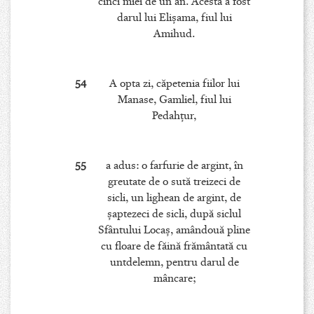
cinci miei de un an. Acesta a fost
darul lui Elişama, fiul lui
Amihud.
54
A opta zi, căpetenia fiilor lui
Manase, Gamliel, fiul lui
Pedahţur,
55
a adus: o farfurie de argint, în
greutate de o sută treizeci de
sicli, un lighean de argint, de
şaptezeci de sicli, după siclul
Sfântului Locaş, amândouă pline
cu floare de făină frământată cu
untdelemn, pentru darul de
mâncare;