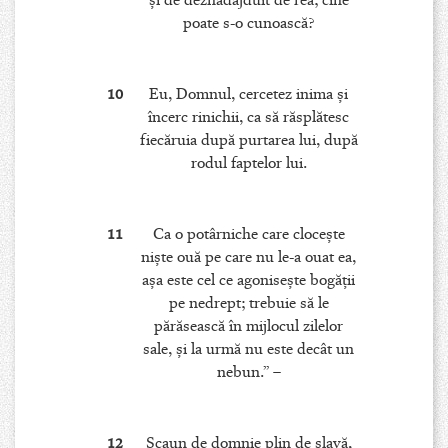
şi de deznădăjduit de rea; cine
poate s-o cunoască?
10
Eu, Domnul, cercetez inima şi
încerc rinichii, ca să răsplătesc
fiecăruia după purtarea lui, după
rodul faptelor lui.
11
Ca o potârniche care cloceşte
nişte ouă pe care nu le-a ouat ea,
aşa este cel ce agoniseşte bogăţii
pe nedrept; trebuie să le
părăsească în mijlocul zilelor
sale, şi la urmă nu este decât un
nebun.” –
12
Scaun de domnie plin de slavă,