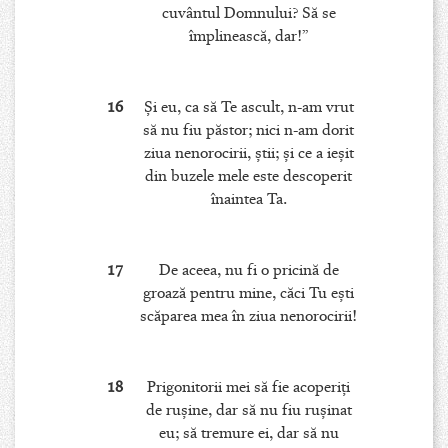
cuvântul Domnului? Să se
împlinească, dar!”
16
Şi eu, ca să Te ascult, n-am vrut
să nu fiu păstor; nici n-am dorit
ziua nenorocirii, ştii; şi ce a ieşit
din buzele mele este descoperit
înaintea Ta.
17
De aceea, nu fi o pricină de
groază pentru mine, căci Tu eşti
scăparea mea în ziua nenorocirii!
18
Prigonitorii mei să fie acoperiţi
de ruşine, dar să nu fiu ruşinat
eu; să tremure ei, dar să nu