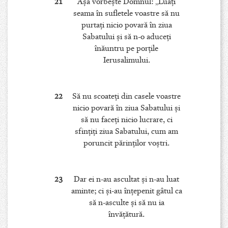
21
Aşa vorbeşte Domnul: „Luaţi
seama în sufletele voastre să nu
purtaţi nicio povară în ziua
Sabatului şi să n-o aduceţi
înăuntru pe porţile
Ierusalimului.
22
Să nu scoateţi din casele voastre
nicio povară în ziua Sabatului şi
să nu faceţi nicio lucrare, ci
sfinţiţi ziua Sabatului, cum am
poruncit părinţilor voştri.
23
Dar ei n-au ascultat şi n-au luat
aminte; ci şi-au înţepenit gâtul ca
să n-asculte şi să nu ia
învăţătură.