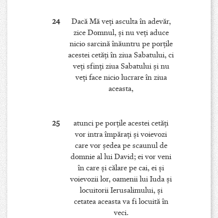
24
Dacă Mă veţi asculta în adevăr,
zice Domnul, şi nu veţi aduce
nicio sarcină înăuntru pe porţile
acestei cetăţi în ziua Sabatului, ci
veţi sfinţi ziua Sabatului şi nu
veţi face nicio lucrare în ziua
aceasta,
25
atunci pe porţile acestei cetăţi
vor intra împăraţi şi voievozi
care vor şedea pe scaunul de
domnie al lui David; ei vor veni
în care şi călare pe cai, ei şi
voievozii lor, oamenii lui Iuda şi
locuitorii Ierusalimului, şi
cetatea aceasta va fi locuită în
veci.