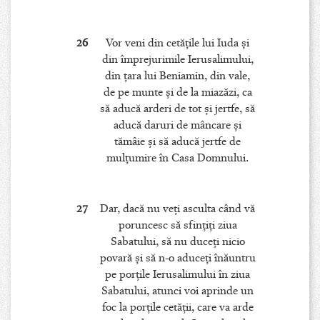
26
Vor veni din cetăţile lui Iuda şi
din împrejurimile Ierusalimului,
din ţara lui Beniamin, din vale,
de pe munte şi de la miazăzi, ca
să aducă arderi de tot şi jertfe, să
aducă daruri de mâncare şi
tămâie şi să aducă jertfe de
mulţumire în Casa Domnului.
27
Dar, dacă nu veţi asculta când vă
poruncesc să sfinţiţi ziua
Sabatului, să nu duceţi nicio
povară şi să n-o aduceţi înăuntru
pe porţile Ierusalimului în ziua
Sabatului, atunci voi aprinde un
foc la porţile cetăţii, care va arde