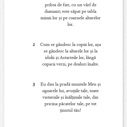
priboi de fier, cu un vârf de
diamant; este săpat pe tabla
inimii lor şi pe coarnele altarelor
lor.
2
Cum se gândesc la copiii lor, aşa
se gândesc la altarele lor şi la
idolii şi Astarteile lor, lângă
copacii verzi, pe dealuri înalte.
3
Eu dau la pradă muntele Meu şi
ogoarele lui, avuţiile tale, toate
vistieriile şi înălţimile tale, din
pricina păcatelor tale, pe tot
ţinutul tău!