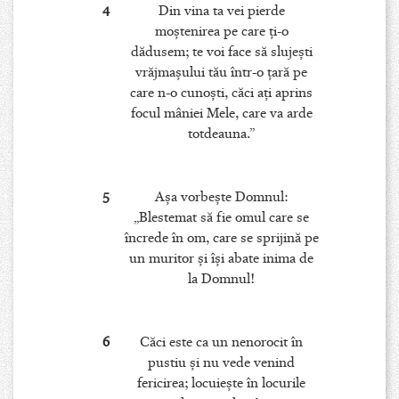
4
Din vina ta vei pierde
moştenirea pe care ţi-o
dădusem; te voi face să slujeşti
vrăjmaşului tău într-o ţară pe
care n-o cunoşti, căci aţi aprins
focul mâniei Mele, care va arde
totdeauna.”
5
Aşa vorbeşte Domnul:
„Blestemat să fie omul care se
încrede în om, care se sprijină pe
un muritor şi îşi abate inima de
la Domnul!
6
Căci este ca un nenorocit în
pustiu şi nu vede venind
fericirea; locuieşte în locurile