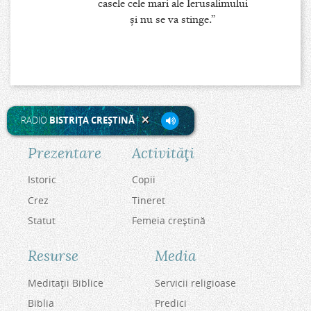
casele cele mari ale Ierusalimului
şi nu se va stinge.”
RADIO
BISTRIŢA CREŞTINĂ
Prezentare
Activităţi
Istoric
Copii
Crez
Tineret
Statut
Femeia creştină
Resurse
Media
Meditaţii Biblice
Servicii religioase
Biblia
Predici