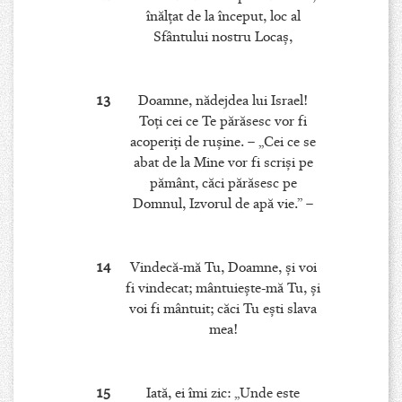
înălţat de la început, loc al
Sfântului nostru Locaş,
13
Doamne, nădejdea lui Israel!
Toţi cei ce Te părăsesc vor fi
acoperiţi de ruşine. – „Cei ce se
abat de la Mine vor fi scrişi pe
pământ, căci părăsesc pe
Domnul, Izvorul de apă vie.” –
14
Vindecă-mă Tu, Doamne, şi voi
fi vindecat; mântuieşte-mă Tu, şi
voi fi mântuit; căci Tu eşti slava
mea!
15
Iată, ei îmi zic: „Unde este