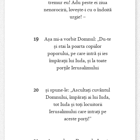
tremur eu! Adu peste ei ziua
nenorocirii, loveşte-i cu o îndoită
urgie! –
19
Aşa mi-a vorbit Domnul: „Du-te
şi stai la poarta copiilor
poporului, pe care intră şi ies
împăraţii lui Iuda, şi la toate
porţile Ierusalimului
20
şi spune-le: „Ascultaţi cuvântul
Domnului, împăraţi ai lui Iuda,
tot Iuda şi toţi locuitorii
Ierusalimului care intraţi pe
aceste porţi!”