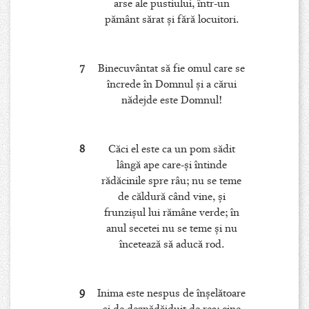
arse ale pustiului, într-un
pământ sărat şi fără locuitori.
7
Binecuvântat să fie omul care se
încrede în Domnul şi a cărui
nădejde este Domnul!
8
Căci el este ca un pom sădit
lângă ape care-şi întinde
rădăcinile spre râu; nu se teme
de căldură când vine, şi
frunzişul lui rămâne verde; în
anul secetei nu se teme şi nu
încetează să aducă rod.
9
Inima este nespus de înşelătoare