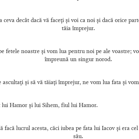
 ceva decât dacă vă faceţi şi voi ca noi şi dacă orice par
tăia împrejur.
e fetele noastre şi vom lua pentru noi pe ale voastre; vo
împreună un singur norod.
 ascultaţi şi să vă tăiaţi împrejur, ne vom lua fata şi vom
t lui Hamor şi lui Sihem, fiul lui Hamor.
 facă lucrul acesta, căci iubea pe fata lui Iacov şi era ce
său.