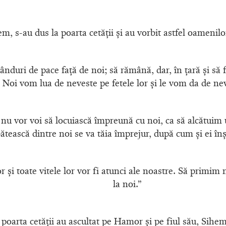
m, s-au dus la poarta cetăţii şi au vorbit astfel oamenilo
nduri de pace faţă de noi; să rămână, dar, în ţară şi să f
. Noi vom lua de neveste pe fetele lor şi le vom da de nev
nu vor voi să locuiască împreună cu noi, ca să alcătuim
ătească dintre noi se va tăia împrejur, după cum şi ei înşi
or şi toate vitele lor vor fi atunci ale noastre. Să primim
la noi.”
 poarta cetăţii au ascultat pe Hamor şi pe fiul său, Sihem; 