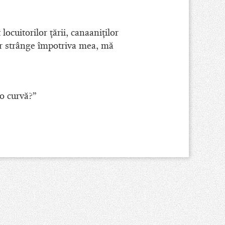
ocuitorilor ţării, canaaniţilor
or strânge împotriva mea, mă
 o curvă?”