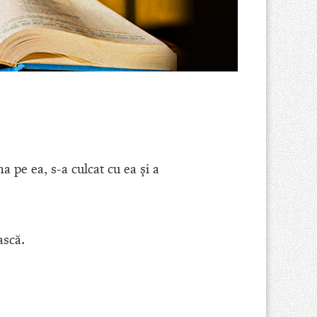
a pe ea, s-a culcat cu ea şi a
ască.
”