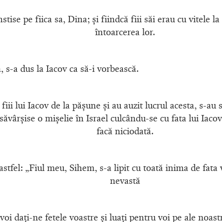
nstise pe fiica sa, Dina; şi fiindcă fiii săi erau cu vitele 
întoarcerea lor.
 s-a dus la Iacov ca să-i vorbească.
fiii lui Iacov de la păşune şi au auzit lucrul acesta, s-au
ăvârşise o mişelie în Israel culcându-se cu fata lui Iacov:
facă niciodată.
stfel: „Fiul meu, Sihem, s-a lipit cu toată inima de fata v
nevastă
 voi daţi-ne fetele voastre şi luaţi pentru voi pe ale noast