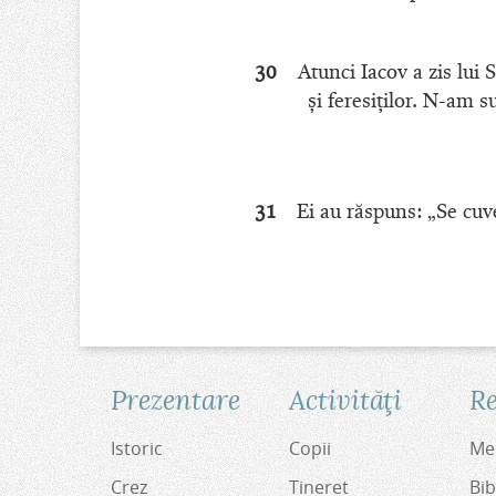
30
Atunci Iacov a zis lui 
şi feresiţilor. N-am
31
Ei au răspuns: „Se cuv
Prezentare
Activităţi
Re
Istoric
Copii
Med
Crez
Tineret
Bib