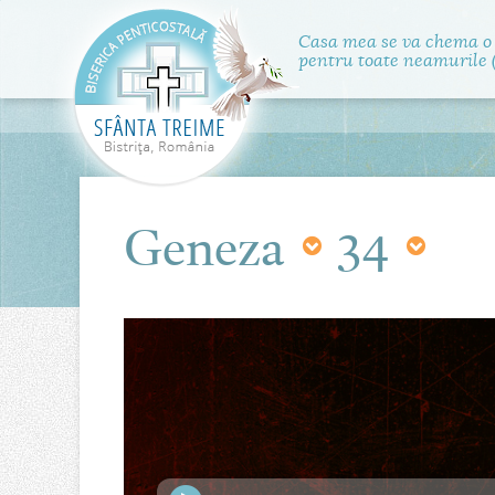
Casa mea se va chema o
pentru toate neamurile (
Geneza
34