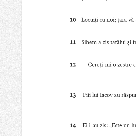
10
Locuiţi cu noi; ţara vă
11
Sihem a zis tatălui şi 
12
Cereţi-mi o zestre c
13
Fiii lui Iacov au răsp
14
Ei i-au zis: „Este un 