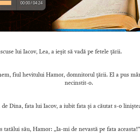
00:00
/
04:24
cuse lui Iacov, Lea, a ieşit să vadă pe fetele ţării.
ihem, fiul hevitului Hamor, domnitorul ţării. El a pus mân
necinstit-o.
 de Dina, fata lui Iacov, a iubit fata şi a căutat s-o linişte
 tatălui său, Hamor: „Ia-mi de nevastă pe fata aceasta!