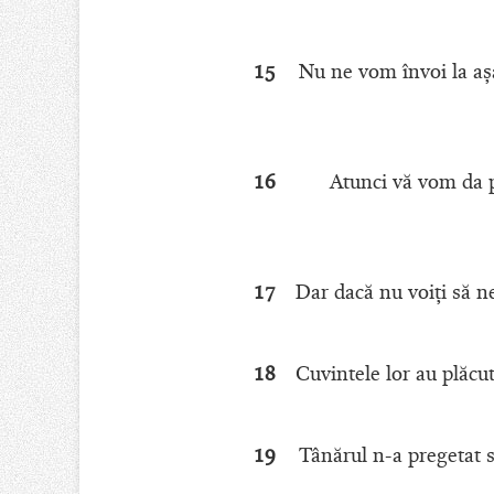
15
Nu ne vom învoi la aşa
16
Atunci vă vom da p
17
Dar dacă nu voiţi să ne
18
Cuvintele lor au plăcu
19
Tânărul n-a pregetat să