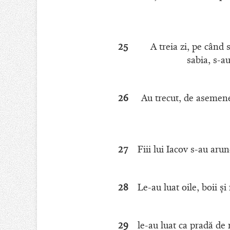
25
A treia zi, pe când s
sabia, s-au
26
Au trecut, de asemene
27
Fiii lui Iacov s-au aru
28
Le-au luat oile, boii şi
29
le-au luat ca pradă de r