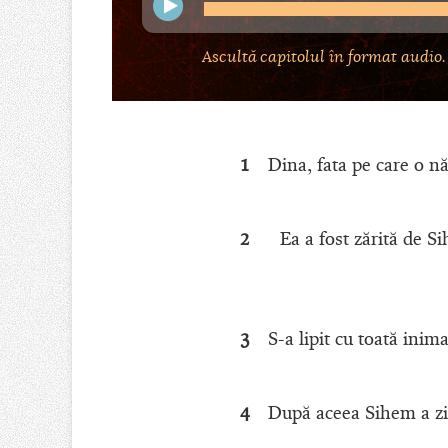
Ascultă capitolul în format audio.
1
Dina, fata pe care o năs
2
Ea a fost zărită de S
3
S-a lipit cu toată inima
4
După aceea Sihem a zis