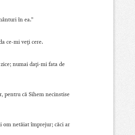
mânturi în ea.”
 da ce-mi veţi cere.
 zice; numai daţi-mi fata de
or, pentru că Sihem necinstise
i om netăiat împrejur; căci ar