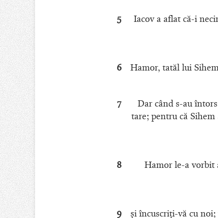
5
Iacov a aflat că-i neci
6
Hamor, tatăl lui Sihem,
7
Dar când s-au întors 
tare; pentru că Sihem s
8
Hamor le-a vorbit a
9
şi încuscriţi-vă cu noi;