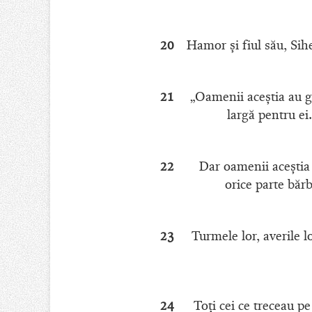
20
Hamor şi fiul său, Sihe
21
„Oamenii aceştia au gâ
largă pentru ei
22
Dar oamenii aceştia 
orice parte bărb
23
Turmele lor, averile l
24
Toţi cei ce treceau pe