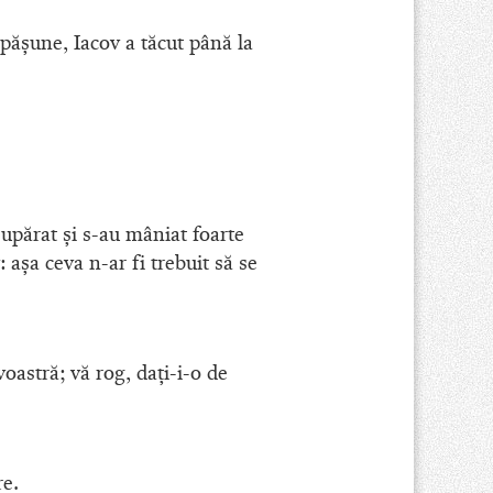
la păşune, Iacov a tăcut până la
 supărat şi s-au mâniat foarte
 aşa ceva n-ar fi trebuit să se
oastră; vă rog, daţi-i-o de
re.