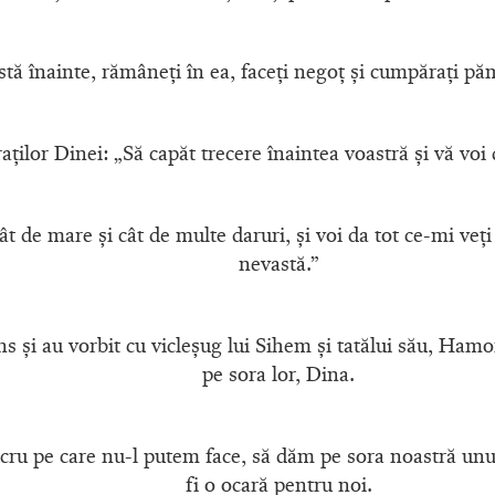
 stă înainte, rămâneţi în ea, faceţi negoţ şi cumpăraţi pă
fraţilor Dinei: „Să capăt trecere înaintea voastră şi vă voi
ât de mare şi cât de multe daruri, şi voi da tot ce-mi veţi
nevastă.”
uns şi au vorbit cu vicleşug lui Sihem şi tatălui său, Ham
pe sora lor, Dina.
lucru pe care nu-l putem face, să dăm pe sora noastră unu
fi o ocară pentru noi.