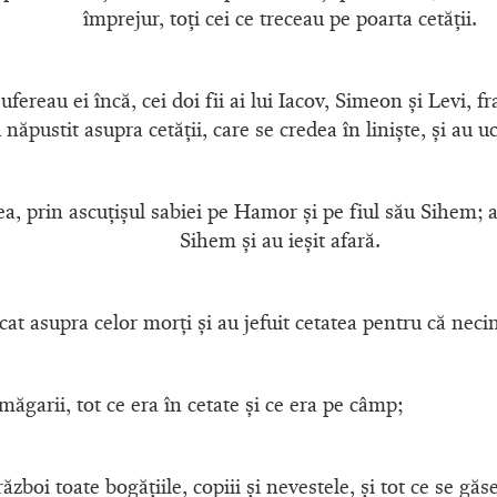
împrejur, toţi cei ce treceau pe poarta cetăţii.
ufereau ei încă, cei doi fii ai lui Iacov, Simeon şi Levi, fr
 năpustit asupra cetăţii, care se credea în linişte, şi au uc
a, prin ascuţişul sabiei pe Hamor şi pe fiul său Sihem; a
Sihem şi au ieşit afară.
ncat asupra celor morţi şi au jefuit cetatea pentru că necin
 măgarii, tot ce era în cetate şi ce era pe câmp;
ăzboi toate bogăţiile, copiii şi nevestele, şi tot ce se găs