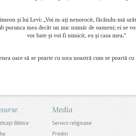
Simeon şi lui Levi: „Voi m-aţi nenorocit, făcându-mă urât l
 sub porunca mea decât un mic număr de oameni; ei se v
vor bate şi voi fi nimicit, eu şi casa mea.”
enea oare să se poarte cu sora noastră cum se poartă cu
surse
Media
itaţii Biblice
Servicii religioase
lia
Predici