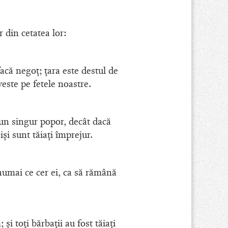
r din cetatea lor:
acă negoţ; ţara este destul de
este pe fetele noastre.
 un singur popor, decât dacă
şi sunt tăiaţi împrejur.
 numai ce cer ei, ca să rămână
şi toţi bărbaţii au fost tăiaţi