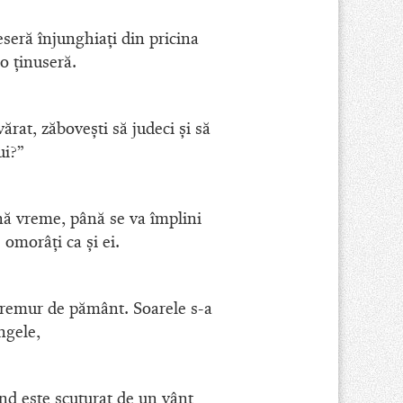
eseră înjunghiaţi din pricina
o ţinuseră.
vărat, zăboveşti să judeci şi să
ui?”
ină vreme, până se va împlini
e omorâţi ca şi ei.
utremur de pământ. Soarele s-a
ngele,
nd este scuturat de un vânt