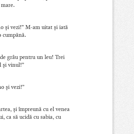
e mare.
o şi vezi!” M-am uitat şi iată
 o cumpănă.
ă de grâu pentru un leu! Trei
şi vinul!”
o şi vezi!”
artea, şi împreună cu el venea
i, ca să ucidă cu sabia, cu