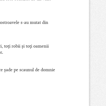
te ostroavele s-au mutat din
, toţi robii şi toţi oamenii
r.
i ce şade pe scaunul de domnie