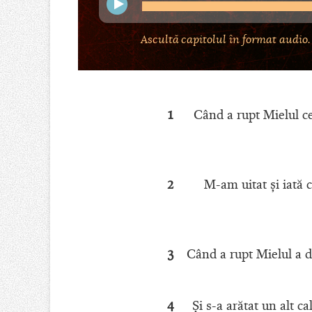
Ascultă capitolul în format audio.
1
Când a rupt Mielul ce
2
M-am uitat şi iată c
3
Când a rupt Mielul a d
4
Şi s-a arătat un alt c