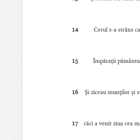
14
Cerul s-a strâns ca
15
Împăraţii pământului
16
Şi ziceau munţilor şi 
17
căci a venit ziua cea m