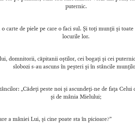
puternic.
 o carte de piele pe care o faci sul. Şi toţi munţii şi toa
locurile lor.
, domnitorii, căpitanii oştilor, cei bogaţi şi cei puternici
slobozi s-au ascuns în peşteri şi în stâncile munţilo
stâncilor: „Cădeţi peste noi şi ascundeţi-ne de faţa Celu
şi de mânia Mielului;
are a mâniei Lui, şi cine poate sta în picioare?”