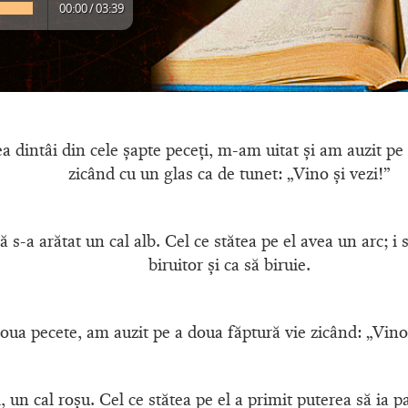
00:00
/
03:39
a dintâi din cele şapte peceţi, m-am uitat şi am auzit pe 
zicând cu un glas ca de tunet: „Vino şi vezi!”
ă s-a arătat un cal alb. Cel ce stătea pe el avea un arc; i
biruitor şi ca să biruie.
oua pecete, am auzit pe a doua făptură vie zicând: „Vino 
al, un cal roşu. Cel ce stătea pe el a primit puterea să ia