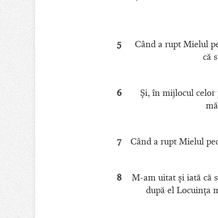
5
Când a rupt Mielul pec
că 
6
Şi, în mijlocul celo
măs
7
Când a rupt Mielul pece
8
M-am uitat şi iată că 
după el Locuinţa mo