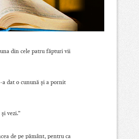
una din cele patru făpturi vii
 s-a dat o cunună şi a pornit
şi vezi.”
 pacea de pe pământ, pentru ca