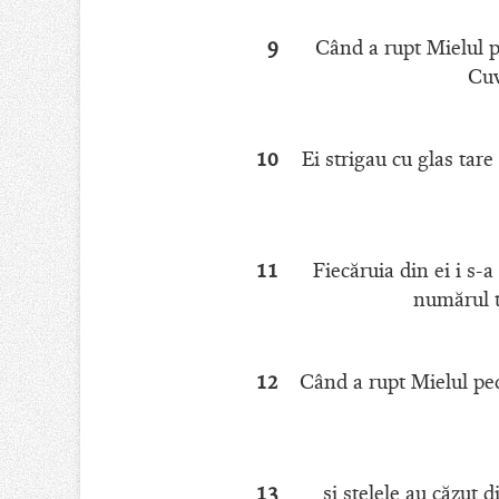
9
Când a rupt Mielul pe
Cuv
10
Ei strigau cu glas tare
11
Fiecăruia din ei i s-
numărul to
12
Când a rupt Mielul pec
13
şi stelele au căzut