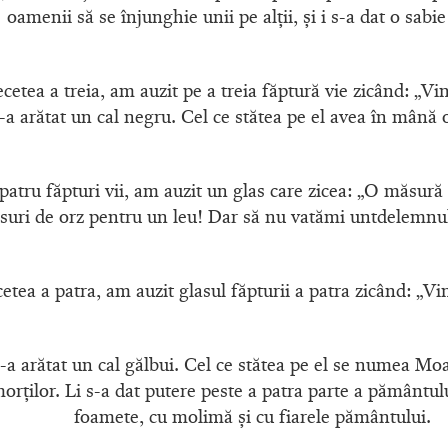
oamenii să se înjunghie unii pe alţii, şi i s-a dat o sabi
etea a treia, am auzit pe a treia făptură vie zicând: „Vin
s-a arătat un cal negru. Cel ce stătea pe el avea în mână
r patru făpturi vii, am auzit un glas care zicea: „O măsur
uri de orz pentru un leu! Dar să nu vatămi untdelemnul 
tea a patra, am auzit glasul făpturii a patra zicând: „Vin
s-a arătat un cal gălbui. Cel ce stătea pe el se numea Mo
rţilor. Li s-a dat putere peste a patra parte a pământulu
foamete, cu molimă şi cu fiarele pământului.