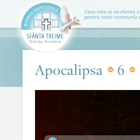
Casa mea se va chema o
pentru toate neamurile (
Apocalipsa
6