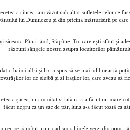
cetea a cincea, am văzut sub altar sufletele celor ce fus
ântului lui Dumnezeu şi din pricina mărturisirii pe care 
 şi ziceau: „Până când, Stăpâne, Tu, care eşti sfânt şi ade
răzbuni sângele nostru asupra locuitorilor pământul
a dat o haină albă şi li s-a spus să se mai odihnească puţ
varăşilor lor de slujbă şi al fraţilor lor, care aveau să fi
etea a şasea, m-am uitat şi iată că s-a făcut un mare c
făcut negru ca un sac de păr, luna s-a făcut toată ca sâ
 din cer pe pământ, cum cad smochinele verzi din pom, câ