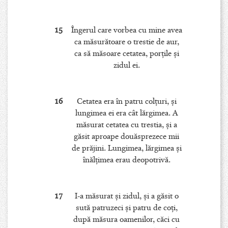
15
Îngerul care vorbea cu mine avea
ca măsurătoare o trestie de aur,
ca să măsoare cetatea, porţile şi
zidul ei.
16
Cetatea era în patru colţuri, şi
lungimea ei era cât lărgimea. A
măsurat cetatea cu trestia, şi a
găsit aproape douăsprezece mii
de prăjini. Lungimea, lărgimea şi
înălţimea erau deopotrivă.
17
I-a măsurat şi zidul, şi a găsit o
sută patruzeci şi patru de coţi,
după măsura oamenilor, căci cu