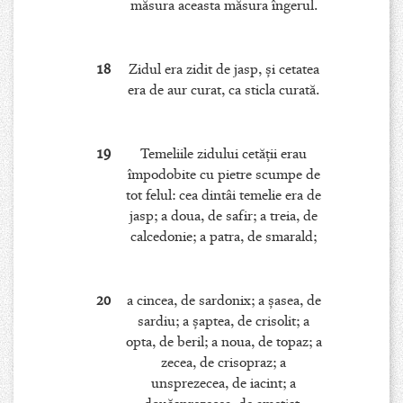
măsura aceasta măsura îngerul.
18
Zidul era zidit de jasp, şi cetatea
era de aur curat, ca sticla curată.
19
Temeliile zidului cetăţii erau
împodobite cu pietre scumpe de
tot felul: cea dintâi temelie era de
jasp; a doua, de safir; a treia, de
calcedonie; a patra, de smarald;
20
a cincea, de sardonix; a şasea, de
sardiu; a şaptea, de crisolit; a
opta, de beril; a noua, de topaz; a
zecea, de crisopraz; a
unsprezecea, de iacint; a