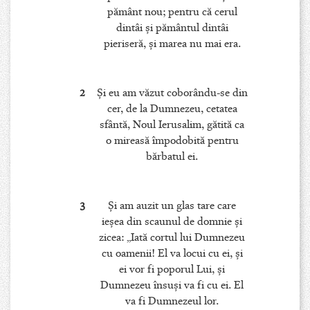
pământ nou; pentru că cerul
dintâi şi pământul dintâi
pieriseră, şi marea nu mai era.
2
Şi eu am văzut coborându-se din
cer, de la Dumnezeu, cetatea
sfântă, Noul Ierusalim, gătită ca
o mireasă împodobită pentru
bărbatul ei.
3
Şi am auzit un glas tare care
ieşea din scaunul de domnie şi
zicea: „Iată cortul lui Dumnezeu
cu oamenii! El va locui cu ei, şi
ei vor fi poporul Lui, şi
Dumnezeu însuşi va fi cu ei. El
va fi Dumnezeul lor.