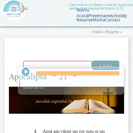
Jump to navigation
Casa mea se va chema o casă de rugăciune
pentru toate neamurile (Marcu 11:17)
Meniu
Acasă
Prezentare
Activităţi
Resurse
Media
Contact
Eşti
Acasă
»
Resurse
»
aici
Apocalipsa
21
00:00
/
05:03
Ascultă capitolul în format audio.
1
Apoi am văzut un cer nou şi un