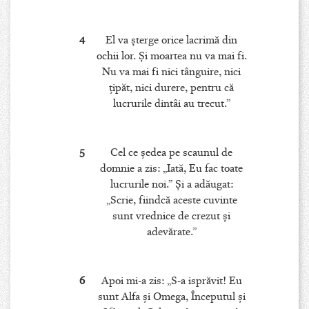
4
El va şterge orice lacrimă din
ochii lor. Şi moartea nu va mai fi.
Nu va mai fi nici tânguire, nici
ţipăt, nici durere, pentru că
lucrurile dintâi au trecut.”
5
Cel ce şedea pe scaunul de
domnie a zis: „Iată, Eu fac toate
lucrurile noi.” Şi a adăugat:
„Scrie, fiindcă aceste cuvinte
sunt vrednice de crezut şi
adevărate.”
6
Apoi mi-a zis: „S-a isprăvit! Eu
sunt Alfa şi Omega, Începutul şi