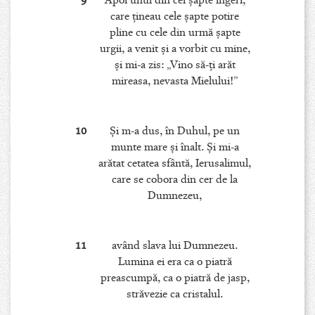
9
Apoi unul din cei şapte îngeri,
care ţineau cele şapte potire
pline cu cele din urmă şapte
urgii, a venit şi a vorbit cu mine,
şi mi-a zis: „Vino să-ţi arăt
mireasa, nevasta Mielului!”
10
Şi m-a dus, în Duhul, pe un
munte mare şi înalt. Şi mi-a
arătat cetatea sfântă, Ierusalimul,
care se cobora din cer de la
Dumnezeu,
11
având slava lui Dumnezeu.
Lumina ei era ca o piatră
preascumpă, ca o piatră de jasp,
străvezie ca cristalul.