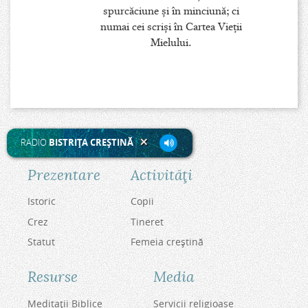
spurcăciune şi în minciună; ci
numai cei scrişi în Cartea Vieţii
Mielului.
RADIO
BISTRIŢA CREŞTINĂ
Prezentare
Activităţi
Istoric
Copii
Crez
Tineret
Statut
Femeia creştină
Resurse
Media
Meditaţii Biblice
Servicii religioase