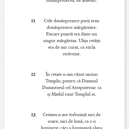
douăsprezecea, de ametist.
21
Cele douăsprezece porţi erau
douăsprezece mărgăritare.
Fiecare poartă era dintr-un
singur mărgăritar. Uliţa cetăţii
era de aur curat, ca sticla
străvezie.
22
În cetate n-am văzut niciun
Templu; pentru că Domnul
Dumnezeul cel Atotputernic ca
şi Mielul sunt Templul ei.
23
Cetatea n-are trebuinţă nici de
soare, nici de lună, ca s-o
lumineze; căci o luminează slava