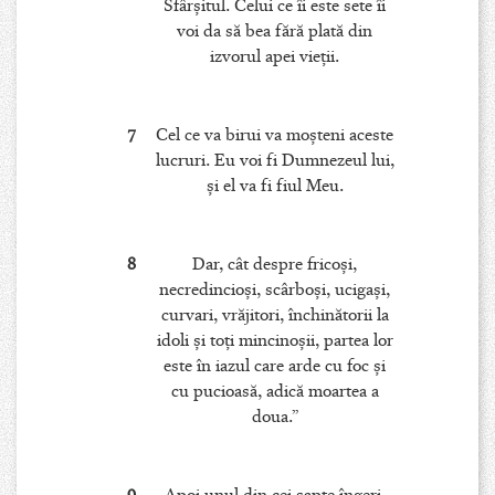
Sfârşitul. Celui ce îi este sete îi
voi da să bea fără plată din
izvorul apei vieţii.
7
Cel ce va birui va moşteni aceste
lucruri. Eu voi fi Dumnezeul lui,
şi el va fi fiul Meu.
8
Dar, cât despre fricoşi,
necredincioşi, scârboşi, ucigaşi,
curvari, vrăjitori, închinătorii la
idoli şi toţi mincinoşii, partea lor
este în iazul care arde cu foc şi
cu pucioasă, adică moartea a
doua.”