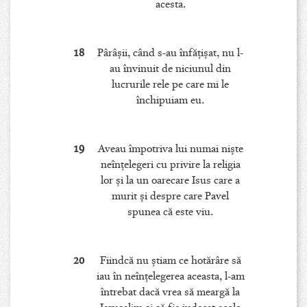
acesta.
18
Pârâşii, când s-au înfăţişat, nu l-
au învinuit de niciunul din
lucrurile rele pe care mi le
închipuiam eu.
19
Aveau împotriva lui numai nişte
neînţelegeri cu privire la religia
lor şi la un oarecare Isus care a
murit şi despre care Pavel
spunea că este viu.
20
Fiindcă nu ştiam ce hotărâre să
iau în neînţelegerea aceasta, l-am
întrebat dacă vrea să meargă la