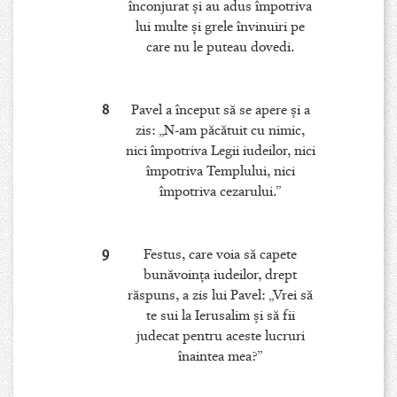
înconjurat şi au adus împotriva
lui multe şi grele învinuiri pe
care nu le puteau dovedi.
8
Pavel a început să se apere şi a
zis: „N-am păcătuit cu nimic,
nici împotriva Legii iudeilor, nici
împotriva Templului, nici
împotriva cezarului.”
9
Festus, care voia să capete
bunăvoinţa iudeilor, drept
răspuns, a zis lui Pavel: „Vrei să
te sui la Ierusalim şi să fii
judecat pentru aceste lucruri
înaintea mea?”