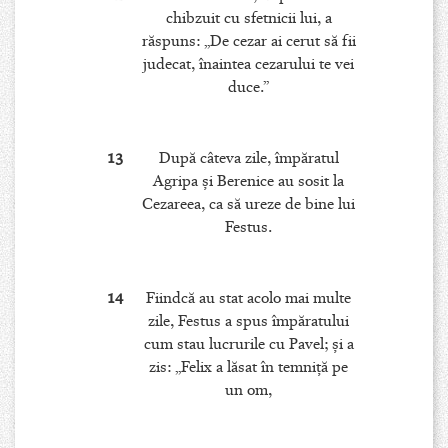
chibzuit cu sfetnicii lui, a
răspuns: „De cezar ai cerut să fii
judecat, înaintea cezarului te vei
duce.”
13
După câteva zile, împăratul
Agripa şi Berenice au sosit la
Cezareea, ca să ureze de bine lui
Festus.
14
Fiindcă au stat acolo mai multe
zile, Festus a spus împăratului
cum stau lucrurile cu Pavel; şi a
zis: „Felix a lăsat în temniţă pe
un om,