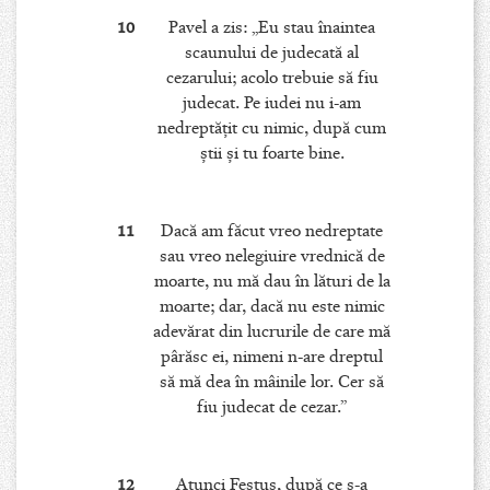
10
Pavel a zis: „Eu stau înaintea
scaunului de judecată al
cezarului; acolo trebuie să fiu
judecat. Pe iudei nu i-am
nedreptăţit cu nimic, după cum
ştii şi tu foarte bine.
11
Dacă am făcut vreo nedreptate
sau vreo nelegiuire vrednică de
moarte, nu mă dau în lături de la
moarte; dar, dacă nu este nimic
adevărat din lucrurile de care mă
pârăsc ei, nimeni n-are dreptul
să mă dea în mâinile lor. Cer să
fiu judecat de cezar.”
12
Atunci Festus, după ce s-a