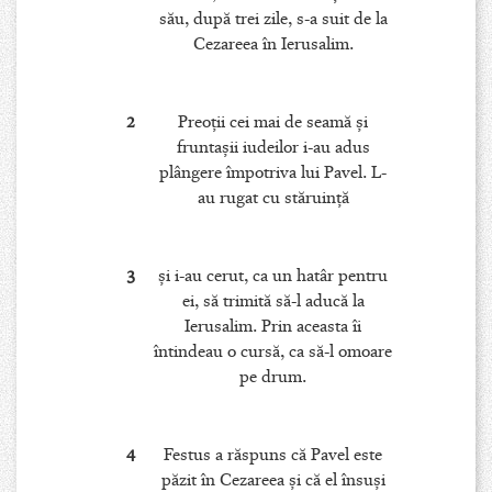
său, după trei zile, s-a suit de la
Cezareea în Ierusalim.
2
Preoţii cei mai de seamă şi
fruntaşii iudeilor i-au adus
plângere împotriva lui Pavel. L-
au rugat cu stăruinţă
3
şi i-au cerut, ca un hatâr pentru
ei, să trimită să-l aducă la
Ierusalim. Prin aceasta îi
întindeau o cursă, ca să-l omoare
pe drum.
4
Festus a răspuns că Pavel este
păzit în Cezareea şi că el însuşi