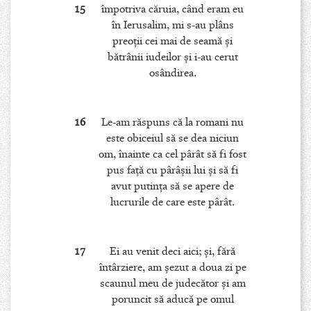
15
împotriva căruia, când eram eu
în Ierusalim, mi s-au plâns
preoţii cei mai de seamă şi
bătrânii iudeilor şi i-au cerut
osândirea.
16
Le-am răspuns că la romani nu
este obiceiul să se dea niciun
om, înainte ca cel pârât să fi fost
pus faţă cu pârâşii lui şi să fi
avut putinţa să se apere de
lucrurile de care este pârât.
17
Ei au venit deci aici; şi, fără
întârziere, am şezut a doua zi pe
scaunul meu de judecător şi am
poruncit să aducă pe omul