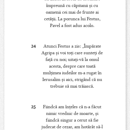
împreună cu căpitanii şi cu
oamenii cei mai de frunte ai
cetăţii. La porunca lui Festus,
Pavel a fost adus acolo.
24
Atunci Festus a zis: „Împărate
Agripa şi voi toţi care sunteţi de
faţă cu noi; uitaţi-vă la omul
acesta, despre care toată
mulţimea iudeilor m-a rugat în
Ierusalim şi aici, strigând că nu
trebuie să mai trăiască.
25
Fiindcă am înţeles că n-a făcut
nimic vrednic de moarte, şi
fiindcă singur a cerut să fie
judecat de cezar, am hotărât să-l