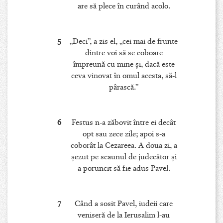
are să plece în curând acolo.
5
„Deci”, a zis el, „cei mai de frunte
dintre voi să se coboare
împreună cu mine şi, dacă este
ceva vinovat în omul acesta, să-l
pârască.”
6
Festus n-a zăbovit între ei decât
opt sau zece zile; apoi s-a
coborât la Cezareea. A doua zi, a
şezut pe scaunul de judecător şi
a poruncit să fie adus Pavel.
7
Când a sosit Pavel, iudeii care
veniseră de la Ierusalim l-au