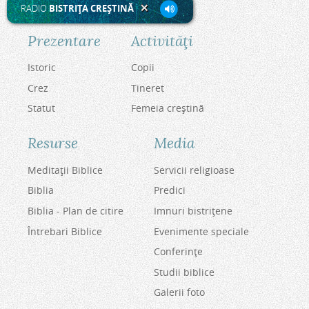
RADIO
BISTRIŢA CREŞTINĂ
Prezentare
Activităţi
Istoric
Copii
Crez
Tineret
Statut
Femeia creştină
Resurse
Media
Meditaţii Biblice
Servicii religioase
Biblia
Predici
Biblia - Plan de citire
Imnuri bistriţene
Întrebari Biblice
Evenimente speciale
Conferinţe
Studii biblice
Galerii foto