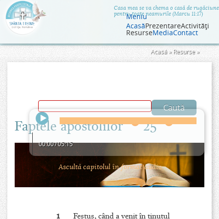
Jump to navigation
Casa mea se va chema o casă de rugăciune
pentru toate neamurile (Marcu 11:17)
Meniu
Acasă
Prezentare
Activităţi
Resurse
Media
Contact
Eşti
Acasă
»
Resurse
»
aici
Faptele apostolilor
25
00:00
/
05:15
Ascultă capitolul în format audio.
1
Festus, când a venit în ţinutul