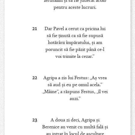
Ierusalim şi să fie judecat acolo
pentru aceste lucruri.
21
Dar Pavel a cerut ca pricina lui
să fie ţinută ca să fie supusă
hotărârii împăratului, şi am
poruncit să fie păzit până ce-l
voi trimite la cezar.”
22
Agripa a zis lui Festus: „Aş vrea
să aud şi eu pe omul acela.”
„Mâine”, a răspuns Festus, „îl vei
auzi.”
23
A doua zi deci, Agripa şi
Berenice au venit cu multă fală şi
au intrat în locul de ascultare