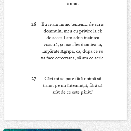
trimit.
26
Eu n-am nimic temeinic de scris
domnului meu cu privire la el;
de aceea l-am adus înaintea
voastră, şi mai ales înaintea ta,
împărate Agripa, ca, după ce se
va face cercetarea, să am ce scrie.
27
Căci mi se pare fără noimă să
trimit pe un întemniţat, fără să
arăt de ce este pârât.”