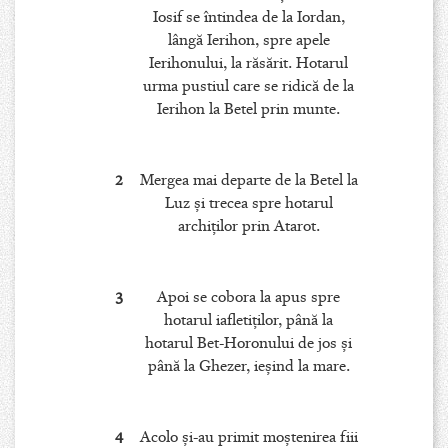
Iosif se întindea de la Iordan,
lângă Ierihon, spre apele
Ierihonului, la răsărit. Hotarul
urma pustiul care se ridică de la
Ierihon la Betel prin munte.
2
Mergea mai departe de la Betel la
Luz şi trecea spre hotarul
archiţilor prin Atarot.
3
Apoi se cobora la apus spre
hotarul iafletiţilor, până la
hotarul Bet-Horonului de jos şi
până la Ghezer, ieşind la mare.
4
Acolo şi-au primit moştenirea fiii