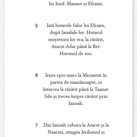
lui Iosif: Manase şi Efraim.
5
Iată hotarele fiilor lui Efraim,
după familiile lor: Hotarul
moştenirii lor era, la răsărit,
Atarot-Adar până la Bet-
Horonul de sus.
6
Ieşea spre mare la Micmetat în
partea de miazănoapte, se
întorcea la răsărit până la Taanat-
Silo şi trecea înspre răsărit prin
Ianoah.
7
Din Ianoah cobora la Atarot şi la
Naarata, atingea Ierihonul şi