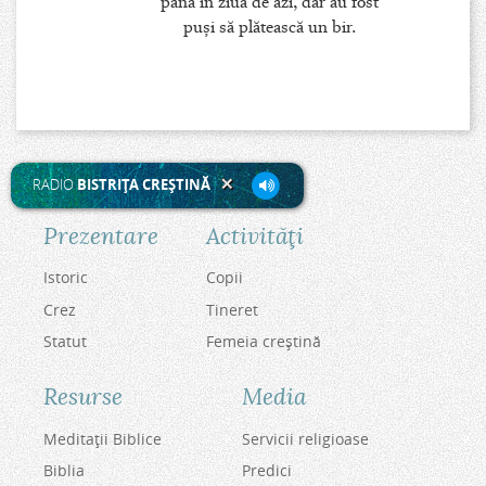
până în ziua de azi, dar au fost
puşi să plătească un bir.
RADIO
BISTRIŢA CREŞTINĂ
Prezentare
Activităţi
Istoric
Copii
Crez
Tineret
Statut
Femeia creştină
Resurse
Media
Meditaţii Biblice
Servicii religioase
Biblia
Predici