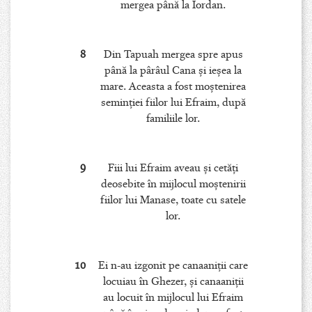
mergea până la Iordan.
8
Din Tapuah mergea spre apus
până la pârâul Cana şi ieşea la
mare. Aceasta a fost moştenirea
seminţiei fiilor lui Efraim, după
familiile lor.
9
Fiii lui Efraim aveau şi cetăţi
deosebite în mijlocul moştenirii
fiilor lui Manase, toate cu satele
lor.
10
Ei n-au izgonit pe canaaniţii care
locuiau în Ghezer, şi canaaniţii
au locuit în mijlocul lui Efraim