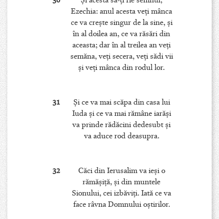
30
Şi acesta să-ţi fie semnul,
Ezechia: anul acesta veţi mânca
ce va creşte singur de la sine, şi
în al doilea an, ce va răsări din
aceasta; dar în al treilea an veţi
semăna, veţi secera, veţi sădi vii
şi veţi mânca din rodul lor.
31
Şi ce va mai scăpa din casa lui
Iuda şi ce va mai rămâne iarăşi
va prinde rădăcini dedesubt şi
va aduce rod deasupra.
32
Căci din Ierusalim va ieşi o
rămăşiţă, şi din muntele
Sionului, cei izbăviţi. Iată ce va
face râvna Domnului oştirilor.