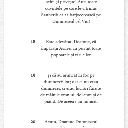
ochii şi priveşte! Auzi toate
cuvintele pe care le-a trimis
Sanherib ca să batjocorească pe
Dumnezeul cel Viu!
18
Este adevărat, Doamne, că
împăraţii Asiriei au pustiit toate
popoarele şi ţările lor
19
şi că au aruncat în foc pe
dumnezeii lor; dar ei nu erau
dumnezei, ci erau lucrări făcute
de mâinile omului, de lemn şi de
piatră. De aceea i-au nimicit.
20
Acum, Doamne Dumnezeul