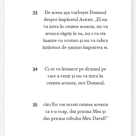
33
De aceea aşa vorbeşte Domnul
despre împăratul Asiriei: „El nu
va intra în cetatea aceasta, nu va
arunca săgeţi în ea, nu-i va sta
înainte cu scuturi şi nu va ridica
întărituri de şanţuri împotriva ei.
34
Ci se va întoarce pe drumul pe
care a venit şi nu va intra în
cetatea aceasta, zice Domnul,
35
căci Eu voi ocroti cetatea aceasta
ca s-o scap, din pricina Mea şi
din pricina robului Meu David!”