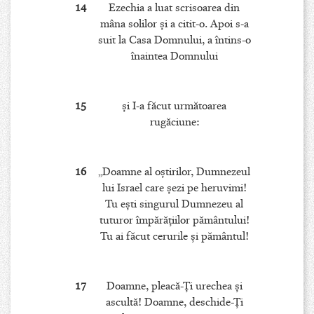
14
Ezechia a luat scrisoarea din
mâna solilor şi a citit-o. Apoi s-a
suit la Casa Domnului, a întins-o
înaintea Domnului
15
şi I-a făcut următoarea
rugăciune:
16
„Doamne al oştirilor, Dumnezeul
lui Israel care şezi pe heruvimi!
Tu eşti singurul Dumnezeu al
tuturor împărăţiilor pământului!
Tu ai făcut cerurile şi pământul!
17
Doamne, pleacă-Ţi urechea şi
ascultă! Doamne, deschide-Ţi