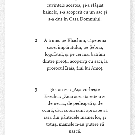
cuvintele acestea, şi-a sfâşiat
hainele, s-a acoperit cu un sac şi
s-a dus în Casa Domnului.
2
A trimis pe Eliachim, căpetenia
casei împăratului, pe Şebna,
logofătul, şi pe cei mai bătrâni
dintre preoţi, acoperiţi cu saci, la
prorocul Isaia, fiul lui Amoţ.
3
Şi i-au zis: „Aşa vorbeşte
Ezechia: „Ziua aceasta este o zi
de necaz, de pedeapsă şi de
ocară; căci copiii sunt aproape să
iasă din pântecele mamei lor, şi
totuşi mamele n-au putere să
nască.