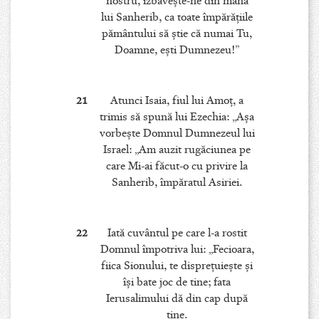
nostru, izbăveşte-ne din mâna
lui Sanherib, ca toate împărăţiile
pământului să ştie că numai Tu,
Doamne, eşti Dumnezeu!”
21
Atunci Isaia, fiul lui Amoţ, a
trimis să spună lui Ezechia: „Aşa
vorbeşte Domnul Dumnezeul lui
Israel: „Am auzit rugăciunea pe
care Mi-ai făcut-o cu privire la
Sanherib, împăratul Asiriei.
22
Iată cuvântul pe care l-a rostit
Domnul împotriva lui: „Fecioara,
fiica Sionului, te dispreţuieşte şi
îşi bate joc de tine; fata
Ierusalimului dă din cap după
tine.