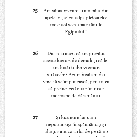
25
Am săpat izvoare şi am băut din
apele lor, şi cu talpa picioarelor
mele voi seca toate râurile
Egiptului.”
26
Dar n-ai auzit că am pregătit
aceste lucruri de demult şi că le-
am hotărât din vremuri
străvechi? Acum însă am dat
voie să se împlinească, pentru ca
să prefaci cetăţi tari în nişte
mormane de dărâmături.
27
Şi locuitorii lor sunt
neputincioşi, înspăimântaţi şi
uluiţi: sunt ca iarba de pe câmp