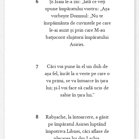
6
Şi Isaia le-a zis: „Iată ce veţi
spune împăratului vostru: „Aşa
vorbeşte Domnul: „Nu te
înspăimânta de cuvintele pe care
le-ai auzit şi prin care M-au
batjocorit slujitorii împăratului
Asiriei.
7
Căci voi pune în el un duh de
aşa fel, încât la o veste pe care o
va primi, se va întoarce în ţara
lui; şi-l voi face să cadă ucis de
sabie în ţara lui.”
8
Rabşache, la întoarcere, a găsit
pe împăratul Asiriei luptând
împotriva Libnei, căci aflase de
plecarea lui din Lachis.