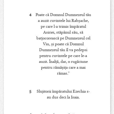
4
Poate că Domnul Dumnezeul tău
a auzit cuvintele lui Rabşache,
pe care l-a trimis împăratul
Asiriei, stăpânul său, să
batjocorească pe Dumnezeul cel
Viu, şi poate că Domnul
Dumnezeul tău îl va pedepsi
pentru cuvintele pe care le-a
auzit. Înalţă, dar, o rugăciune
pentru rămăşiţa care a mai
rămas.”
5
Slujitorii împăratului Ezechia s-
au dus deci la Isaia.