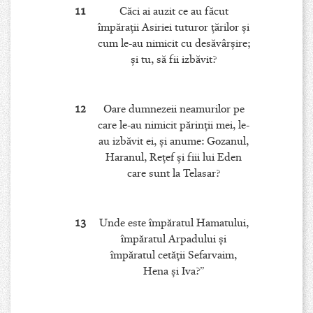
11
Căci ai auzit ce au făcut
împăraţii Asiriei tuturor ţărilor şi
cum le-au nimicit cu desăvârşire;
şi tu, să fii izbăvit?
12
Oare dumnezeii neamurilor pe
care le-au nimicit părinţii mei, le-
au izbăvit ei, şi anume: Gozanul,
Haranul, Reţef şi fiii lui Eden
care sunt la Telasar?
13
Unde este împăratul Hamatului,
împăratul Arpadului şi
împăratul cetăţii Sefarvaim,
Hena şi Iva?”