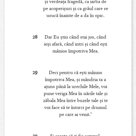
şi verdeaţa fragedă, ca iarba de
pe acoperişuri şi ca grâul care se
usucă înainte de a da în spic.
28
Dar Eu ştiu când stai jos, când
ieşi afară, când intri şi când eşti
mânios împotriva Mea.
29
Deci pentru că eşti mânios
împotriva Mea, şi mândria ta a
ajuns până la urechile Mele, voi
pune veriga Mea în nările tale şi
zăbala Mea între buzele tale şi te
voi face să te întorci pe drumul
pe care ai venit.”