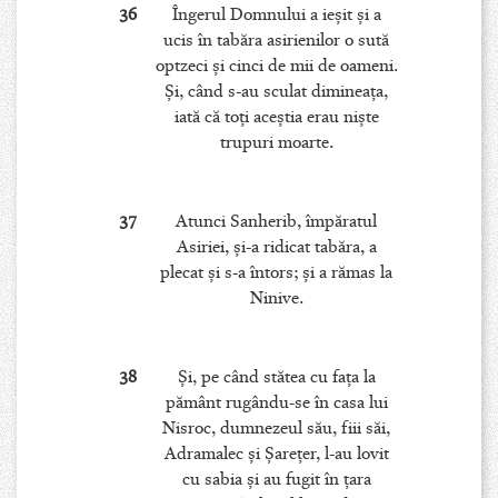
36
Îngerul Domnului a ieşit şi a
ucis în tabăra asirienilor o sută
optzeci şi cinci de mii de oameni.
Şi, când s-au sculat dimineaţa,
iată că toţi aceştia erau nişte
trupuri moarte.
37
Atunci Sanherib, împăratul
Asiriei, şi-a ridicat tabăra, a
plecat şi s-a întors; şi a rămas la
Ninive.
38
Şi, pe când stătea cu faţa la
pământ rugându-se în casa lui
Nisroc, dumnezeul său, fiii săi,
Adramalec şi Şareţer, l-au lovit
cu sabia şi au fugit în ţara