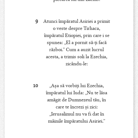
9
Atunci împăratul Asiriei a primit
o veste despre Tirhaca,
împăratul Etiopiei, prin care i se
spunea: „El a pornit să-ţi facă
război.” Cum a auzit lucrul
acesta, a trimis soli la Ezechia,
zicându-le:
10
„Aşa să vorbiţi lui Ezechia,
împăratul lui Iuda: „Nu te lăsa
amăgit de Dumnezeul tău, în
care te încrezi şi zici:
„Ierusalimul nu va fi dat în
mâinile împăratului Asiriei.”