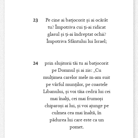
23
Pe cine ai batjocorit şi ai ocărât
tu? Împotriva cui ţi-ai ridicat
glasul şi ţi-ai îndreptat ochii?
Împotriva Sfântului lui Israel;
24
prin slujitorii tăi tu ai batjocorit
pe Domnul şi ai zis: „Cu
mulţimea carelor mele m-am suit
pe vârful munţilor, pe coastele
Libanului, şi voi tăia cedrii lui cei
mai înalţi, cei mai frumoşi
chiparoşi ai lui, şi voi ajunge pe
culmea cea mai înaltă, în
pădurea lui care este ca un
pomet.