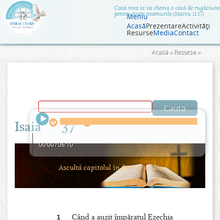
Jump to navigation
Casa mea se va chema o casă de rugăciune
pentru toate neamurile (Marcu 11:17)
Meniu
Acasă
Prezentare
Activităţi
Resurse
Media
Contact
Eşti
Acasă
»
Resurse
»
aici
Isaia
37
00:00
/
06:10
Ascultă capitolul în format audio.
1
Când a auzit împăratul Ezechia