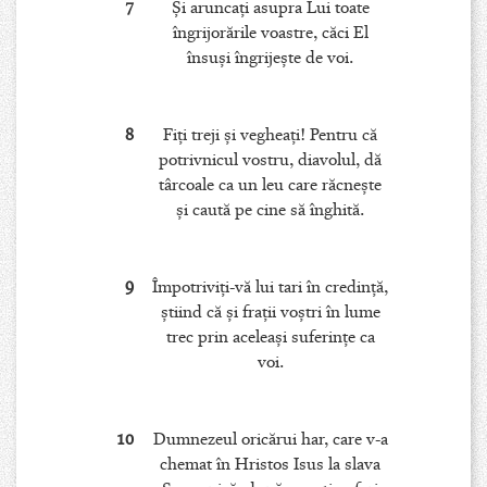
7
Şi aruncaţi asupra Lui toate
îngrijorările voastre, căci El
însuşi îngrijeşte de voi.
8
Fiţi treji şi vegheaţi! Pentru că
potrivnicul vostru, diavolul, dă
târcoale ca un leu care răcneşte
şi caută pe cine să înghită.
9
Împotriviţi-vă lui tari în credinţă,
ştiind că şi fraţii voştri în lume
trec prin aceleaşi suferinţe ca
voi.
10
Dumnezeul oricărui har, care v-a
chemat în Hristos Isus la slava