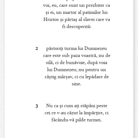
voi, eu, care sunt un prezbiter ca
şi ei, un martor al patimilor lui
Hristos şi părtaş al slavei care va
fi descoperită:
2
păstoriţi turma lui Dumnezeu
care este sub paza voastră, nu de
silă, ci de bunăvoie, după voia
lui Dumnezeu; nu pentru un
câştig mârşav, ci cu lepădare de
sine.
3
Nu ca şi cum aţi stăpâni peste
cei ce v-au căzut la împărţire, ci
făcându-vă pilde turmei.