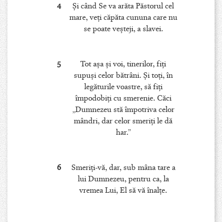
4
Şi când Se va arăta Păstorul cel
mare, veţi căpăta cununa care nu
se poate veşteji, a slavei.
5
Tot aşa şi voi, tinerilor, fiţi
supuşi celor bătrâni. Şi toţi, în
legăturile voastre, să fiţi
împodobiţi cu smerenie. Căci
„Dumnezeu stă împotriva celor
mândri, dar celor smeriţi le dă
har.”
6
Smeriţi-vă, dar, sub mâna tare a
lui Dumnezeu, pentru ca, la
vremea Lui, El să vă înalţe.