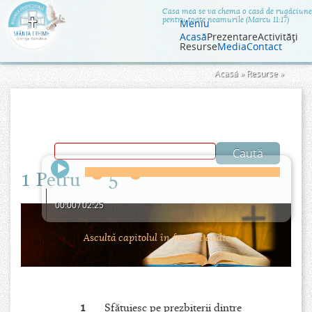
Jump to navigation
Casa mea se va chema o casă de rugăciune
pentru toate neamurile (Marcu 11:17)
Meniu
Acasă
Prezentare
Activităţi
Resurse
Media
Contact
Eşti
Acasă
»
Resurse
»
aici
1 Petru
5
00:00
/
02:25
Ascultă capitolul în format audio.
1
Sfătuiesc pe prezbiterii dintre