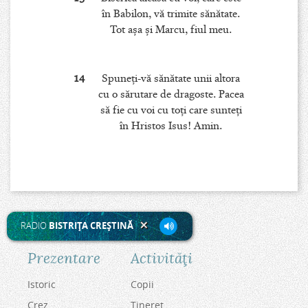
în Babilon, vă trimite sănătate.
Tot aşa şi Marcu, fiul meu.
14
Spuneţi-vă sănătate unii altora
cu o sărutare de dragoste. Pacea
să fie cu voi cu toţi care sunteţi
în Hristos Isus! Amin.
RADIO
BISTRIŢA CREŞTINĂ
Prezentare
Activităţi
Istoric
Copii
Crez
Tineret