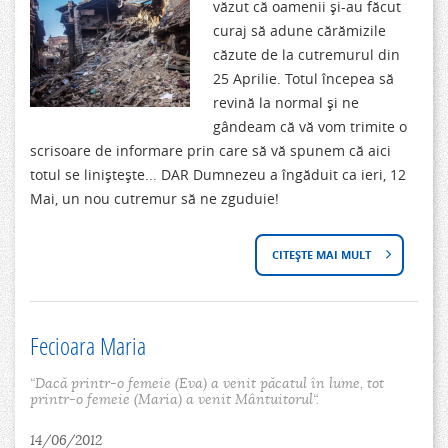
văzut că oamenii și-au făcut
curaj să adune cărămizile
G
căzute de la cutremurul din
Â
25 Aprilie. Totul începea să
revină la normal și ne
N
gândeam că vă vom trimite o
D
scrisoare de informare prin care să vă spunem că aici
totul se liniștește... DAR Dumnezeu a îngăduit ca ieri, 12
U
Mai, un nou cutremur să ne zguduie!
R
CITEȘTE MAI MULT
D
I
E
D
S
I
Fecioara Maria
P
N
“Dacă printr-o femeie (Eva) a venit păcatul în lume, tot
printr-o femeie (Maria) a venit Mântuitorul“.
R
N
14/06/2012
E
E