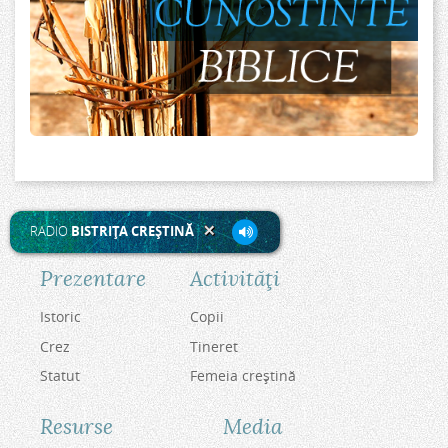
E
R
P
E
A
F
L
E
I
C
.
I
RADIO
BISTRIŢA CREŞTINĂ
O
Prezentare
Activităţi
A
Istoric
Copii
R
Crez
Tineret
A
Statut
Femeia creştină
M
Resurse
Media
A