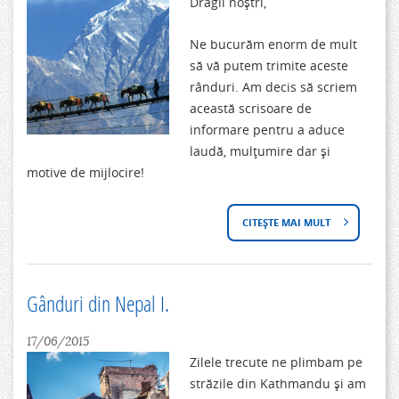
Dragii noștri,
Ne bucurăm enorm de mult
să vă putem trimite aceste
rânduri. Am decis să scriem
această scrisoare de
informare pentru a aduce
laudă, mulțumire dar și
motive de mijlocire!
CITEȘTE MAI MULT
D
E
S
Gânduri din Nepal I.
P
17/06/2015
R
Zilele trecute ne plimbam pe
străzile din Kathmandu și am
E