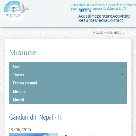
Jump to navigation
Casa mea se va chema o casă de rugăciune
pentru toate neamurile (Marcu 11:17)
Meniu
Acasă
Prezentare
Activităţi
Resurse
Media
Contact
Eşti
Acasă
»
Activităţi
»
aici
Misiune
Copii
Tineret
Femeia creştină
Misiune
Muzică
Gânduri din Nepal - II.
18/06/2015