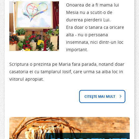
Onoarea de a fi mama lui
G
P
Mesia nu a scutit-o de
durerea pierderii Lui.
Â
A
Era doar o tanara ca oricare
alta - nu o persoana
N
L
insemnata, nici dintr-un loc
D
-
important.
U
I
Scriptura o prezinta pe Maria fara parada, notand doar
R
I
casatoria ei cu tamplarul Iosif, care urma sa aiba loc in
viitorul apropiat.
I
.
D
CITEȘTE MAI MULT
D
I
E
N
S
N
P