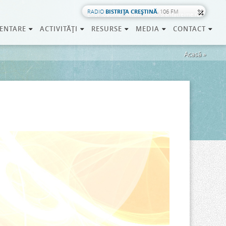
RADIO
BISTRIŢA CREŞTINĂ
, 106 FM
Error loading: "https://radio.sfantatreime.ro/;"
ENTARE
»
ACTIVITĂŢI
»
RESURSE
»
MEDIA
»
CONTACT
»
Eşti
Acasă
»
aici