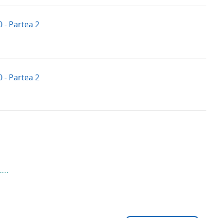
E
S
 - Partea 2
P
R
E
 - Partea 2
O
S
T
E
A
……
A
C