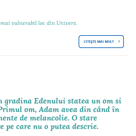
R
D
E
E
 mai vulnerabil loc din Univers.
C
R
A
CITEȘTE MAI MULT
D
E
R
E
,
T
S
“
E
P
S
D
R
O
E
 gradina Edenului statea un om si
E
R
S
 Primul om, Adam avea din când în
C
A
ente de melancolie. O stare
P
A
D
e pe care nu o putea descrie.
R
R
R