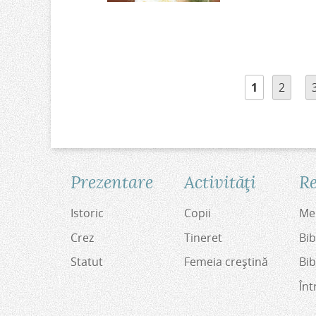
P
1
2
a
g
i
n
i
Prezentare
Activităţi
Re
Istoric
Copii
Med
Crez
Tineret
Bib
Statut
Femeia creştină
Bib
Înt