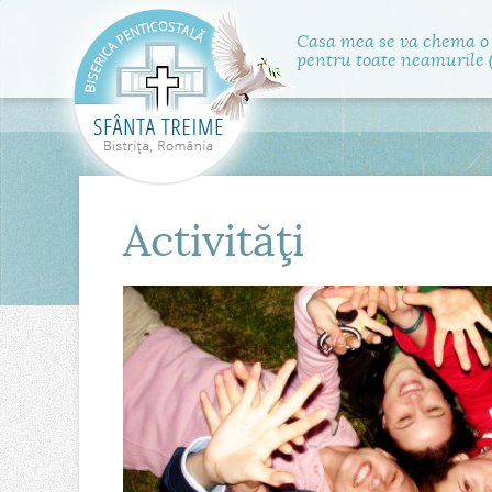
Casa mea se va chema o
pentru toate neamurile (
Activităţi