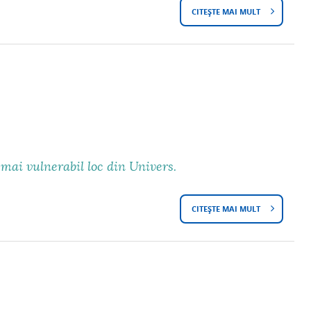
Ă
CITEȘTE MAI MULT
D
Z
E
U
S
T
P
R
E
 mai vulnerabil loc din Univers.
L
A
CITEȘTE MAI MULT
D
R
E
E
S
V
P
E