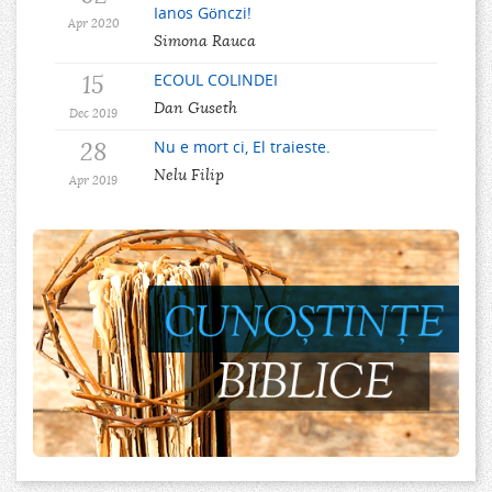
Ianos Gönczi!
Apr 2020
Simona Rauca
15
ECOUL COLINDEI
Dan Guseth
Dec 2019
28
Nu e mort ci, El traieste.
Nelu Filip
Apr 2019