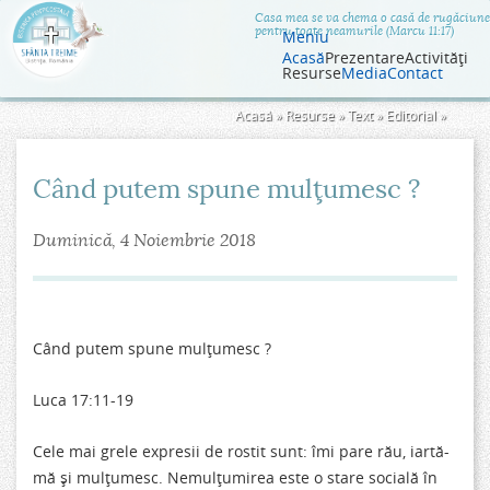
Jump to navigation
Casa mea se va chema o casă de rugăciune
pentru toate neamurile (Marcu 11:17)
Meniu
Acasă
Prezentare
Activităţi
Resurse
Media
Contact
Eşti
Acasă
»
Resurse
»
Text
»
Editorial
»
aici
Când putem spune mulţumesc ?
Duminică, 4 Noiembrie 2018
Când putem spune mulţumesc ?
Luca 17:11-19
Cele mai grele expresii de rostit sunt: îmi pare rău, iartă-
mă şi mulţumesc. Nemulţumirea este o stare socială în