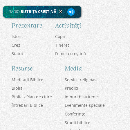
RADIO
BISTRIŢA CREŞTINĂ
Prezentare
Activităţi
Istoric
Copii
Crez
Tineret
Statut
Femeia creştină
Resurse
Media
Meditaţii Biblice
Servicii religioase
Biblia
Predici
Biblia - Plan de citire
Imnuri bistriţene
Întrebari Biblice
Evenimente speciale
Conferinţe
Studii biblice