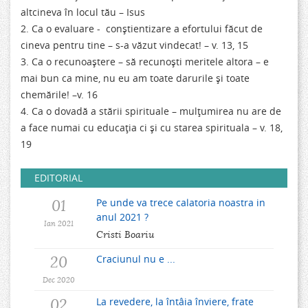
altcineva în locul tău – Isus
2. Ca o evaluare - conştientizare a efortului făcut de
cineva pentru tine – s-a văzut vindecat! – v. 13, 15
3. Ca o recunoaştere – să recunoşti meritele altora – e
mai bun ca mine, nu eu am toate darurile şi toate
chemările! –v. 16
4. Ca o dovadă a stării spirituale – mulţumirea nu are de
a face numai cu educaţia ci şi cu starea spirituala – v. 18,
19
EDITORIAL
01
Pe unde va trece calatoria noastra in
anul 2021 ?
Ian 2021
Cristi Boariu
20
Craciunul nu e ...
Dec 2020
02
La revedere, la întâia înviere, frate