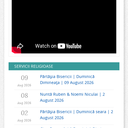
SERVICII RELIGIOASE
09
Părtășia Bisericii | Duminică
Dimineața | 09 August 2026
Aug 2026
08
Nuntă Ruben & Noemi Niculai | 2
August 2026
Aug 2026
02
Părtășia Bisericii | Duminică seara | 2
August 2026
Aug 2026