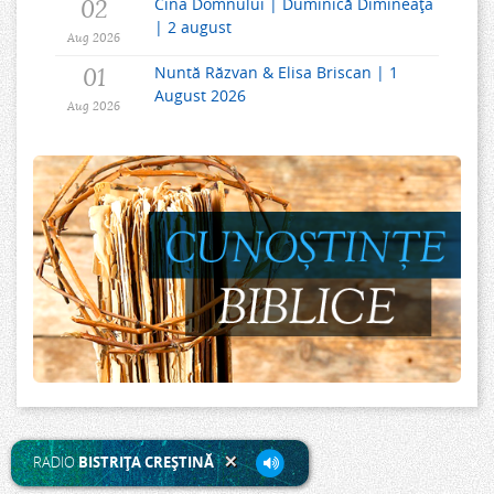
02
Cina Domnului | Duminică Dimineața
| 2 august
Aug 2026
01
Nuntă Răzvan & Elisa Briscan | 1
August 2026
Aug 2026
RADIO
BISTRIŢA CREŞTINĂ