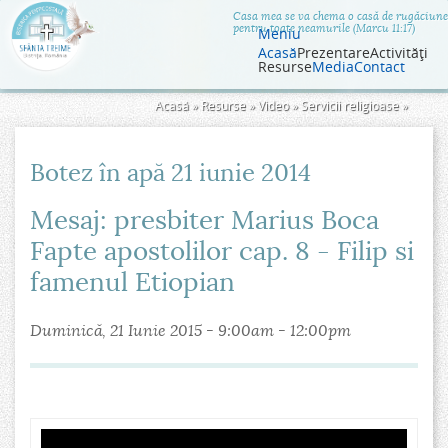
Jump to navigation
Casa mea se va chema o casă de rugăciune
pentru toate neamurile (Marcu 11:17)
Meniu
Acasă
Prezentare
Activităţi
Resurse
Media
Contact
Eşti
Acasă
»
Resurse
»
Video
»
Servicii religioase
»
aici
Botez în apă 21 iunie 2014
Mesaj: presbiter Marius Boca
Fapte apostolilor cap. 8 - Filip si
famenul Etiopian
Duminică, 21 Iunie 2015 -
9:00am
-
12:00pm