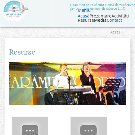
Jump to navigation
Casa mea se va chema o casă de rugăciune
pentru toate neamurile (Marcu 11:17)
Meniu
Acasă
Prezentare
Activităţi
Resurse
Media
Contact
Eşti
Acasă
»
aici
Resurse