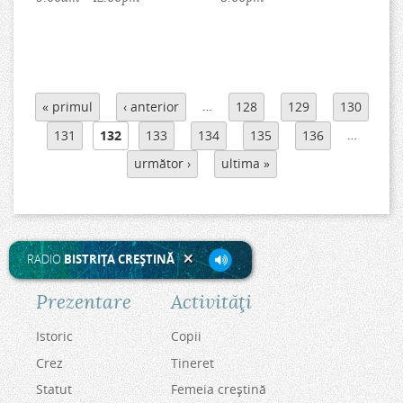
P
…
« primul
‹ anterior
128
129
130
a
g
…
131
132
133
134
135
136
i
următor ›
ultima »
n
i
RADIO
BISTRIŢA CREŞTINĂ
Prezentare
Activităţi
Istoric
Copii
Crez
Tineret
Statut
Femeia creştină