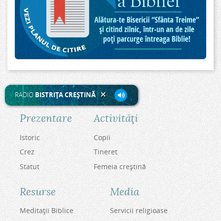
RADIO
BISTRIŢA CREŞTINĂ
Prezentare
Activităţi
Istoric
Copii
Crez
Tineret
Statut
Femeia creştină
Resurse
Media
Meditaţii Biblice
Servicii religioase