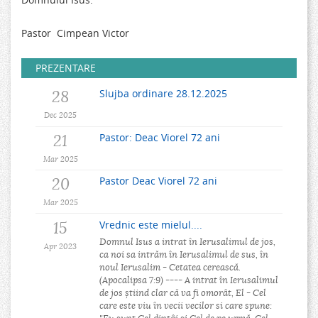
Pastor Cimpean Victor
PREZENTARE
28
Slujba ordinare 28.12.2025
Dec 2025
21
Pastor: Deac Viorel 72 ani
Mar 2025
20
Pastor Deac Viorel 72 ani
Mar 2025
15
Vrednic este mielul....
Domnul Isus a intrat în Ierusalimul de jos,
Apr 2023
ca noi sa intrăm în Ierusalimul de sus, în
noul Ierusalim - Cetatea cerească.
(Apocalipsa 7:9) ---- A intrat în Ierusalimul
de jos știind clar că va fi omorât, El - Cel
care este viu în vecii vecilor si care spune: