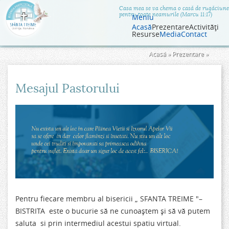
Jump to navigation
Casa mea se va chema o casă de rugăciune
pentru toate neamurile (Marcu 11:17)
Meniu
Acasă
Prezentare
Activităţi
Resurse
Media
Contact
Eşti
Acasă
»
Prezentare
»
aici
Mesajul Pastorului
Pentru fiecare membru al bisericii „ SFANTA TREIME "–
BISTRITA este o bucurie să ne cunoaştem şi să vă putem
saluta si prin intermediul acestui spatiu virtual.