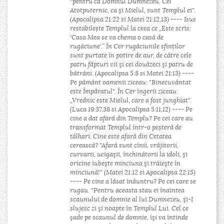
"pentru că Domnul Dumnezeu, Cel
Atotputernic, ca şi Mielul, sunt Templul ei".
(Apocalipsa 21:22 si Matei 21:12,13) ---- Isus
restabilește Templul la ceea ce „Este scris:
'Casa Mea se va chema o casă de
rugăciune'.” În Cer rugăciunile sfinților
sunt purtate în potire de aur, de către cele
patru făpturi vii şi cei douăzeci şi patru de
bătrâni. (Apocalipsa 5:8 si Matei 21:13) ----
Pe pământ oamenii ziceau: "Binecuvântat
este Împăratul". În Cer îngerii ziceau:
„Vrednic este Mielul, care a fost junghiat".
(Luca 19:37,38 si Apocalipsa 5:11,12) ---- Pe
cine a dat afară din Templu? Pe cei care au
transformat Templul într-o peșteră de
tâlhari. Cine este afară din Cetatea
cerească? "Afară sunt cînii, vrăjitorii,
curvarii, ucigaşii, închinătorii la idoli, şi
oricine iubeşte minciuna şi trăieşte în
minciună!" (Matei 21:12 si Apocalipsa 22:15)
---- Pe cine a lăsat înăuntru? Pe cei care se
rugau. "Pentru aceasta stau ei înaintea
scaunului de domnie al lui Dumnezeu, şi-I
slujesc zi şi noapte în Templul Lui. Cel ce
şade pe scaunul de domnie, îşi va întinde