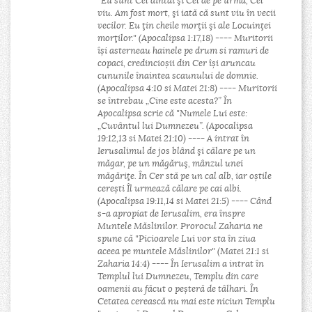
"Eu sunt Cel dintâi şi Cel de pe urmă, Cel
viu. Am fost mort, şi iată că sunt viu în vecii
vecilor. Eu ţin cheile morţii şi ale Locuinţei
morţilor." (Apocalipsa 1:17,18) ---- Muritorii
își asterneau hainele pe drum si ramuri de
copaci, credincioșii din Cer își aruncau
cununile înaintea scaunului de domnie.
(Apocalipsa 4:10 si Matei 21:8) ---- Muritorii
se întrebau „Cine este acesta?” În
Apocalipsa scrie că "Numele Lui este:
„Cuvântul lui Dumnezeu”. (Apocalipsa
19:12,13 si Matei 21:10) ---- A intrat în
Ierusalimul de jos blând şi călare pe un
măgar, pe un măgăruş, mânzul unei
măgăriţe. În Cer stă pe un cal alb, iar oștile
cerești Îl urmează călare pe cai albi.
(Apocalipsa 19:11,14 si Matei 21:5) ---- Când
s-a apropiat de Ierusalim, era înspre
Muntele Măslinilor. Prorocul Zaharia ne
spune că "Picioarele Lui vor sta în ziua
aceea pe muntele Măslinilor" (Matei 21:1 si
Zaharia 14:4) ---- În Ierusalim a intrat în
Templul lui Dumnezeu, Templu din care
oamenii au făcut o peșteră de tâlhari. În
Cetatea cerească nu mai este niciun Templu