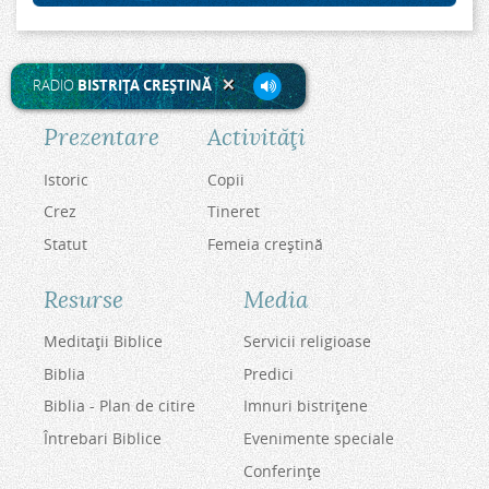
RADIO
BISTRIŢA CREŞTINĂ
Prezentare
Activităţi
Istoric
Copii
Crez
Tineret
Statut
Femeia creştină
Resurse
Media
Meditaţii Biblice
Servicii religioase
Biblia
Predici
Biblia - Plan de citire
Imnuri bistriţene
Întrebari Biblice
Evenimente speciale
Conferinţe