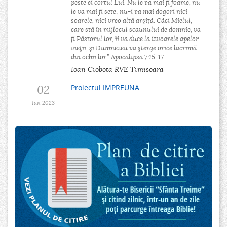
peste ei cortul Lui. Nu le va mai fi foame, nu
le va mai fi sete; nu-i va mai dogori nici
soarele, nici vreo altă arşiţă. Căci Mielul,
care stă în mijlocul scaunului de domnie, va
fi Păstorul lor, îi va duce la izvoarele apelor
vieţii, şi Dumnezeu va şterge orice lacrimă
din ochii lor.” Apocalipsa 7:15-17
Ioan Ciobota RVE Timisoara
02
Proiectul IMPREUNA
Ian 2023