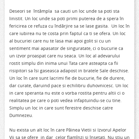
Deseori se întâmpla sa cauti un loc unde sa poti sta
linistit. Un loc unde sa poti primi puterea de a spera în
fericirea ce refuza cu îndârjire sa se lase gasita. Un loc în
care iubirea nu te costa prin faptul ca ti se ofera. Un loc
al bucuriei care nu te lasa mai apoi golit si cu un
sentiment mai apasator de singuratate, ci o bucurie ca
un izvor proaspat care nu seaca. Un loc al adevarului
rostit simplu din inima unui Tata care asteapta ca fii
risipitori sa îsi gaseasca adapost in bratele Sale deschise.
Un loc în care sunt lacrimi fie de bucurie, fie de durere,
dar curate, daruind pace si echilibru duhovnicesc. Un loc
in care speranta nu este o vorba rostita pentru altii ci o
realitatea pe care o poti vedea infaptuindu-se cu tine.
Simplu un loc in care sunt ferestre deschise catre
Dumnezeu.
Nu exista un alt loc în care Pâinea Vietii si Izvorul Apelor
Vii sa se ofere in dar celor flamînzi si însetati. Nu stiu un