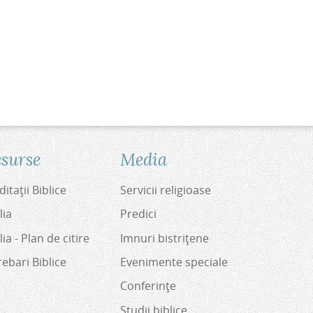
surse
Media
itaţii Biblice
Servicii religioase
lia
Predici
lia - Plan de citire
Imnuri bistriţene
rebari Biblice
Evenimente speciale
Conferinţe
Studii biblice