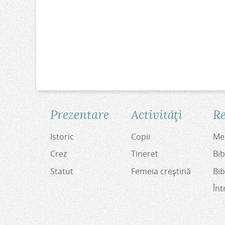
Prezentare
Activităţi
Re
Istoric
Copii
Med
Crez
Tineret
Bib
Statut
Femeia creştină
Bib
Înt