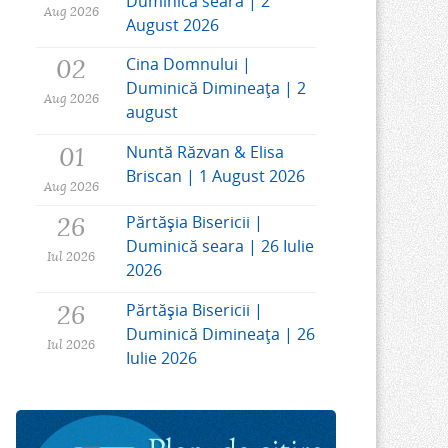
Duminică seara | 2
Aug 2026
August 2026
02
Cina Domnului |
Duminică Dimineața | 2
Aug 2026
august
01
Nuntă Răzvan & Elisa
Briscan | 1 August 2026
Aug 2026
26
Părtășia Bisericii |
Duminică seara | 26 Iulie
Iul 2026
2026
26
Părtășia Bisericii |
Duminică Dimineața | 26
Iul 2026
Iulie 2026