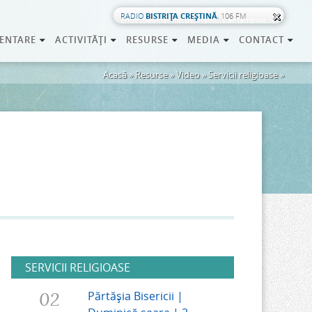
RADIO
BISTRIŢA CREŞTINĂ
, 106 FM
Error loading: "https://radio.sfantatreime.ro/;"
ENTARE
»
ACTIVITĂŢI
»
RESURSE
»
MEDIA
»
CONTACT
»
Eşti
Acasă
»
Resurse
»
Video
»
Servicii religioase
»
aici
SERVICII RELIGIOASE
02
Părtășia Bisericii |