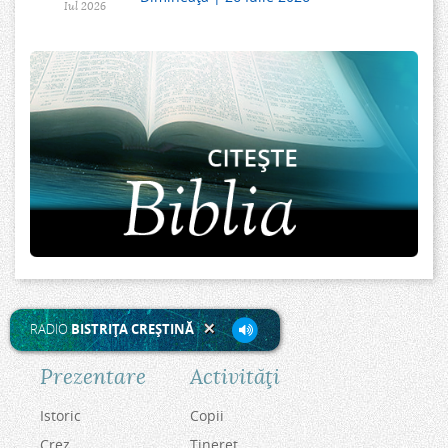
Iul 2026
RADIO
BISTRIŢA CREŞTINĂ
Prezentare
Activităţi
Istoric
Copii
Crez
Tineret