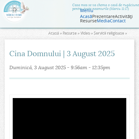
Jump to navigation
Casa mea se va chema o casă de rugăciune
pentru toate neamurile (Marcu 11:17)
Meniu
Acasă
Prezentare
Activităţi
Resurse
Media
Contact
Eşti
Acasă
»
Resurse
»
Video
»
Servicii religioase
»
aici
Cina Domnului | 3 August 2025
Duminică, 3 August 2025 -
9:56am
-
12:35pm