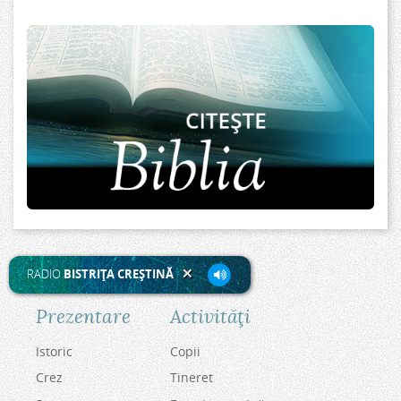
RADIO
BISTRIŢA CREŞTINĂ
Prezentare
Activităţi
Istoric
Copii
Crez
Tineret